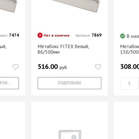
МАРКЕР МЕБЕЛЬНЫЙ
Замки мебельные
РЕСТАВРАЦИОННЫЕ
Корзины Kessebohmer
ИНСТРУМЕНТЫ
Пантографы
суары
ШТРИХ МЕБЕЛЬНЫЙ
Полоки сетчатые,
7474
7869
икул:
Нет в наличии
Артикул:
В на
обувные механизмы
ый,
Метабокс FITEX белый,
Штанги выдвижные,
Метабок
Решетки
86/500мм
150/30
брючницы
вентиляционные
мебельные
516.00
308.0
руб.
В КОРЗИНУ
ПОДРОБНЕЕ