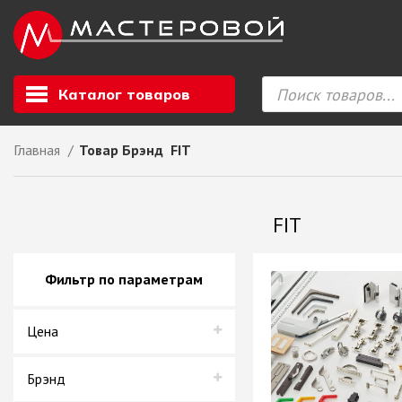
Каталог товаров
Главная
Товар Брэнд
FIT
Листовой мате
GIZIR // Фасад
FIT
полотна, кромка
ЕВРОХИМ, Стол
Ф.п. + кромка
Фильтр по параметрам
Компакт ламина
ЛДСП
Цена
СКИФ
СОЮЗ // ВСЕ И
ХДФ
Брэнд