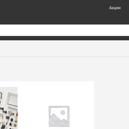
Акции
риал
Кухонные
Кромочные материалы
комплектующие
ные
Кромка DOLLKEN
Лотки для столовых
Кромка EGGER
принадлежностей
ешницы +
Кромка Galoplast
Мойки кухонные
Кромка GP-Plast
Планки для столешниц и
т HPL
Кромка LAMARTY
фартуков
Кромка Ligna Decor
Плинтуса для столешниц
Кромка NeoPlast (Китай)
Смесители GranFest
ЗДЕЛИЯ
Кромка PORTAKAL
Смесители SAVOL
(Турция)
Стекло каленое