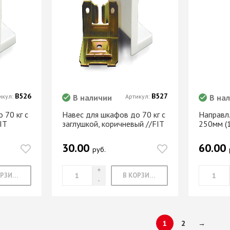
В526
В527
икул:
В наличии
Артикул:
В на
 70 кг с
Навес для шкафов до 70 кг с
Направл
IT
заглушкой, коричневый //FIT
250мм (
30.00
60.00
руб.
В КОРЗИНУ
В КОРЗИНУ
1
2
→