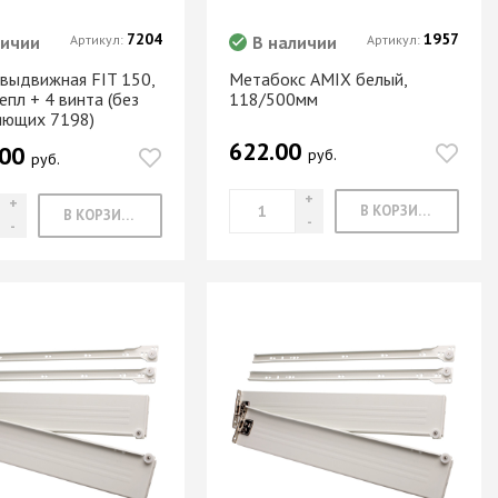
7204
1957
личии
Артикул:
В наличии
Артикул:
 выдвижная FIT 150,
Метабокс AMIX белый,
епл + 4 винта (без
118/500мм
яющих 7198)
622.00
.00
руб.
руб.
В КОРЗИНУ
В КОРЗИНУ