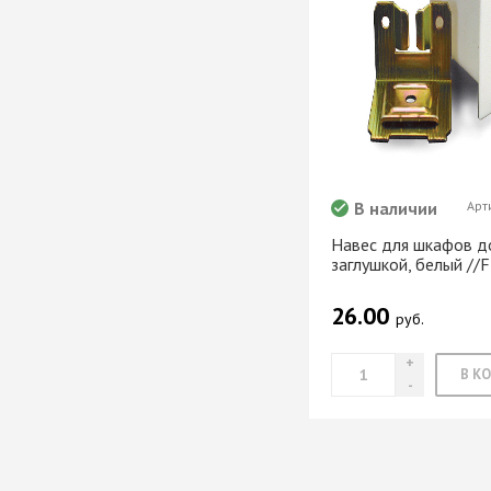
В наличии
Арт
Навес для шкафов до
заглушкой, белый //F
26.00
руб.