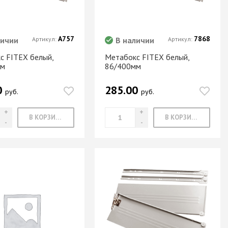
А757
7868
личии
Артикул:
В наличии
Артикул:
с FITEX белый,
Метабокс FITEX белый,
мм
86/400мм
0
285.00
руб.
руб.
В КОРЗИНУ
В КОРЗИНУ