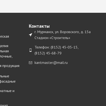
Контакты
г. Мурманск, ул. Воровского, д. 15а
еская
Стадион «Строитель»
делия
Телефон: (8152) 45-05-15,
льная
(8152) 45-68-79
лочные,
kantmaster@mail.ru
я продукция
льные
 фасадные
натные и
ериал