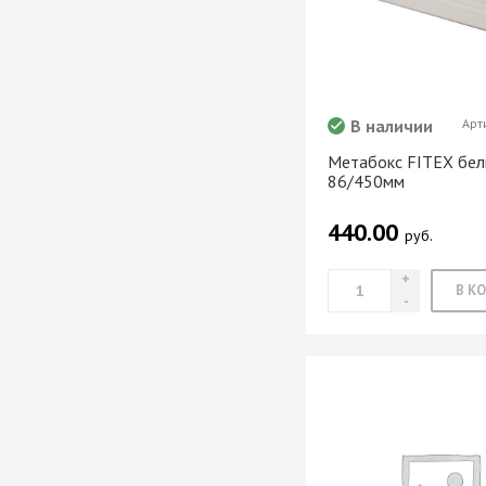
мебели
Офисные аксес
В наличии
Арт
Метабокс FITEX бел
86/450мм
Клей-расплав
440.00
руб.