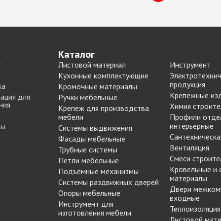
Каталог
Листовой материал
Инструмент
Кухонные комплектующие
Электротехнич
продукция
ка
Кромочные материалы
Крепежные из
ация для
Ручки мебельные
ния
Химия строите
Крепеж для производства
мебели
Профили отде
интерьерные
ты
Системы выдвижения
Сантехническа
Фасады мебельные
Вентиляция
Трубные системы
Смеси строите
Петли мебельные
Кровельные и
Подъемные механизмы
материалы
Системы раздвижных дверей
Двери межком
Опоры мебельные
входные
Инструмент для
Теплоизоляция
изготовления мебели
Листовой мат