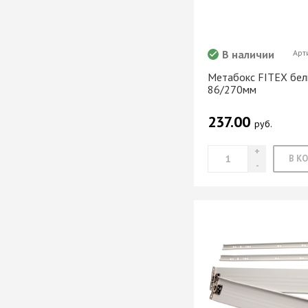
Система шкафа
SAMET
Система шкафа
В наличии
Арт
SKS Турция
Метабокс FITEX бел
Система шкафа
86/270мм
АЛКОМ
Система шкафа
237.00
руб.
легкая пластико
Уплотнители дл
купе
+ еще 0 катего
Электрическое
оснащение ме
Освещение для
Удлиннители
электрические 