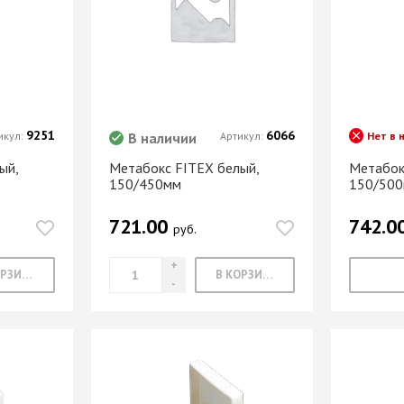
9251
6066
икул:
В наличии
Артикул:
Нет в 
ый,
Метабокс FITEX белый,
Метабок
150/450мм
150/50
721.00
742.0
руб.
В КОРЗИНУ
В КОРЗИНУ