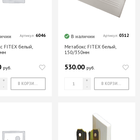
6046
0312
личии
Артикул:
В наличии
Артикул:
с FITEX белый,
Метабокс FITEX белый,
0мм
150/350мм
0
530.00
руб.
руб.
В КОРЗИНУ
В КОРЗИНУ