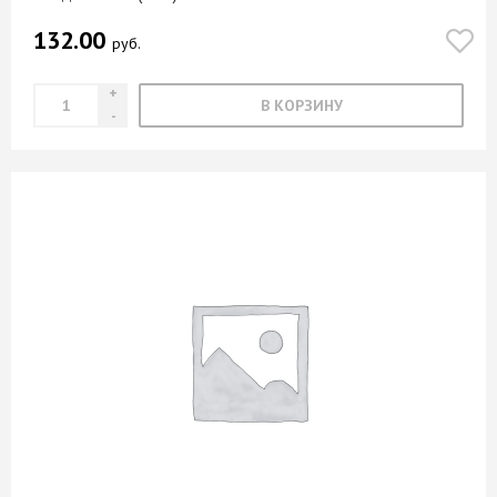
Старый город
132.00
руб.
Таежный кедр
Таксус
В КОРЗИНУ
Тасос
Темно-бежевый
Тенерифе
Терракот
Терракота
Терраццо
Титан
Топаз
Трансильвания
Тренто серо-бежевый
Тростник
Троя