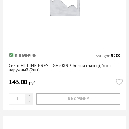
Фристайл
Хаки
Халцедон
Хром
Хронос
Цветочный вихрь
В наличии
Д280
Цветочный сатин
Артикул:
Цемент
Cezar HI-LINE PRESTIGE (089P, Белый глянец), Угол
наружный (2шт)
Цемент темный
143.00
Черный
руб.
Черный глянец
Черный мрамор
В КОРЗИНУ
Шампань
Шервудский лес
Шинон