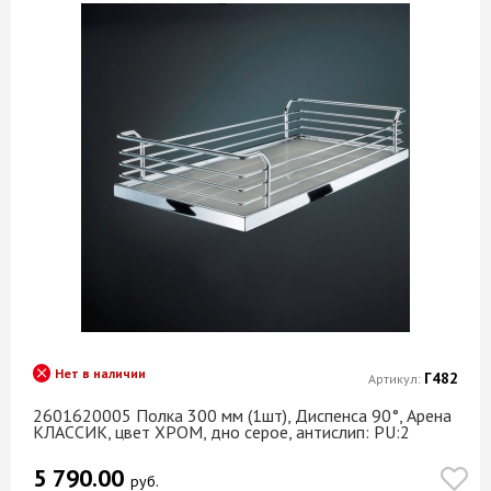
Намибия
Практика
Неаполис
Престиж
Небула
Промрукав
Неон
Россия
Одиссея
РосТурПласт
Океан
СИБИН
Олдвуд
Сибртех
Олива
СКИФ
Олива шоколад
СОЮЗ
Ольха Светлая
Стройбат
Ольха темная
ТЕКС
Оникс
Нет в наличии
Г482
Артикул:
Термоспан
Оникс бежевый
2601620005 Полка 300 мм (1шт), Диспенса 90°, Арена
ФОРС
Оникс розовый
КЛАССИК, цвет ХРОМ, дно серое, антислип: PU:2
ЧЕРОН
Оникс серебристый
5 790.00
руб.
Опал светлый