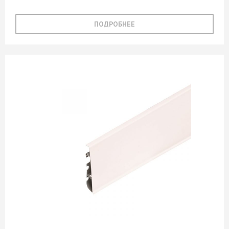
Опал темный
ПОДРОБНЕЕ
Оранжевый
Орех
Орех Аида табак
Орех Гварнери
Орех Итальянский
Орех Канада
Орех Лугано
Орех Мармара
Орех миланский
Орех Неаполь
Орех Экко
Ориноко
Орион
Пальмира