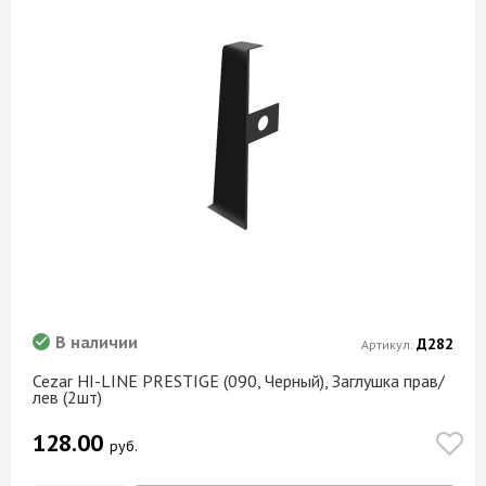
Шоколад
Эверест
Эдельвейс
Элит баттл рок
Эльбрус
Юрский камень
Янтарь
Ясень
Ясень альпийский
Ясень Анкор белый
Ясень Анкор светлый
В наличии
Д282
Артикул:
Ясень Борнхольм
Cezar HI-LINE PRESTIGE (090, Черный), Заглушка прав/
лев (2шт)
Ясень Коимбра
Ясень Ориноко
128.00
руб.
Ясень шимо светлый