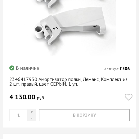
Бригадир
Металлик
Валмакс
Метрополитан
Ваше Сиятельство
Миссури
ВГТ
Мистик светлый
Вершина
Модена
Дмитров-Кабель
Мозаика
Другой
Молочный
Европартнер
Мрамор
В наличии
Г586
Артикул:
Еврохим
Мрамор Венеции
2346417930 Амортизатор полки, Леманс, Комплект из
ЗУБР
2 шт, правый, цвет СЕРЫЙ, 1 уп.
Мрамор золотой
КВТ
Мрамор каспио
4 130.00
руб.
Кобальт
Мрамор лацио
КОСМОС
Мрамор лацио белый
В КОРЗИНУ
КРЕПС
Мраморный берег
Мастерсити
Муссон
Момент