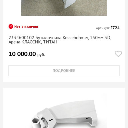
Uniel
Латиница
Unihopper
Латиница белая
UNIS
Летучий голландец
Нет в наличии
VALTEC
Г724
Артикул:
Либерти
Varta
2334600102 Бутылочница Kessebohmer, 150мм 3D,
Лигурия
Арена КЛАССИК, ТИТАН
Vetonit
Лино бруно
10 000.00
Viefe
Лино бьянко
руб.
WITTE
Луара
WORKPRO
ПОДРОБНЕЕ
Магма
XGLASS
Малави
YOLDAS
Малахит
Zernberg
Маренго
Zolder
Марроканский камень
Албес
Матовый никель
БАРС
Матовый хром