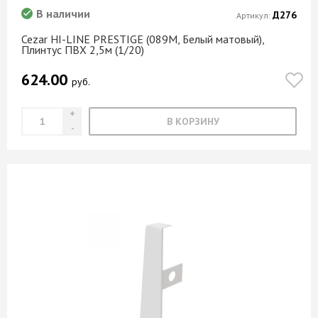
В наличии
Парма
Д276
Артикул:
Парфенон
Cezar HI-LINE PRESTIGE (089M, Белый матовый),
Плинтус ПВХ 2,5м (1/20)
Перлино
624.00
Песок зебрано
руб.
Песочный
Пестрый камень
В КОРЗИНУ
Песчаная яшма
Петра
Пинк
Прозрачный
Райская бреччия
Рафия
Риголетто светлый
Риголетто темный
Родос