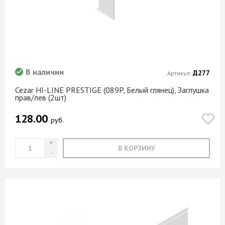
Роза альба
Розовый жемчуг
Розовый кварц
Руанда
Рускеала
В наличии
Д277
Артикул:
Салатовый
Cezar HI-LINE PRESTIGE (089P, Белый глянец), Заглушка
Сатин
прав/лев (2шт)
Сахара
128.00
руб.
Светло-серый
Светло-синий
В КОРЗИНУ
Светлый опал
Светлый сантос
Северное дерево
Северное дерево белый
Семолина бежевая