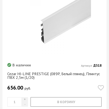
Семолина карамельная
Семолина серая
Серебро
Серебрянный дождь
Серенити
Серый
Серый Камень
Серый металлик
Серый Орион
В наличии
Д318
Артикул:
Серый платиновый
Cezar HI-LINE PRESTIGE (089P, Белый глянец), Плинтус
Серый темный
ПВХ 2,5м (1/20)
Синий мрамор
656.00
Сиреневый
руб.
Скала
В КОРЗИНУ
Сканди