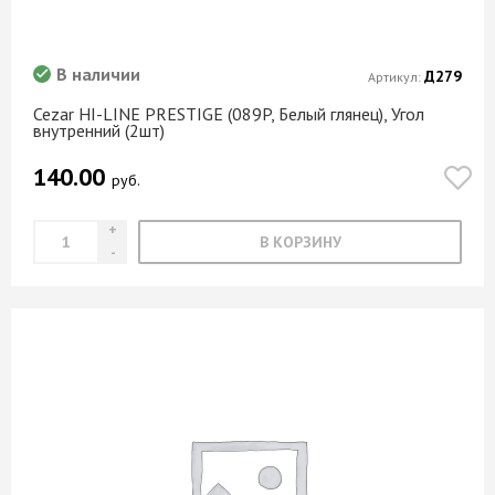
Тунис
Тэффи
В наличии
Д279
Артикул:
Уника снежная
Cezar HI-LINE PRESTIGE (089P, Белый глянец), Угол
Уэльс
внутренний (2шт)
Фантом
140.00
руб.
Феникс
Феррара светлая
В КОРЗИНУ
Фиолетовый
Фисташковый
Флай
Фламинго
Флекс
Флоренция
Фреска
Фрея