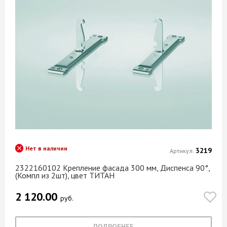
Дуб шамони светлый
Poxipol
Дуб юкон
Premial
Дуглас светлый
ProfiPower
Дуглас темный
PROMIX
Ель Эрбе
QUART
Желтый
Quelyd
Золото
Quilosa
Имбирь
Realist
Индиго
REHAU
Иней
Rexant
Нет в наличии
Интра
3219
Артикул:
ROLL ENDUIT
Ипанема
2322160102 Крепление фасада 300 мм, Диспенса 90°,
(Компл из 2шт), цвет ТИТАН
RUBI
Ирис
SafeLine
2 120.00
Кайман
руб.
SAMET
Калипсо
Savol
Камерун
ПОДРОБНЕЕ