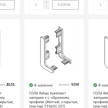
МАРКЕР МЕБЕЛЬНЫЙ
В КОРЗИНУ
В КОРЗИНУ
Замки мебельные
РЕСТАВРАЦИОННЫЕ
Корзины Kessebohmer
ИНСТРУМЕНТЫ
Пантографы
суары
ШТРИХ МЕБЕЛЬНЫЙ
Полоки сетчатые,
обувные механизмы
Штанги выдвижные,
Решетки
брючницы
вентиляционные
мебельные
Д151
5250
икул:
В наличии
Артикул:
В на
т
ГОЛА Rehau Комплект
ГОЛА Re
ому
заглушек к L-образному
заглушек
акрытые,
профилю (Желтый, открытые,
профилю
3)
пластик) 339691-033
пластик