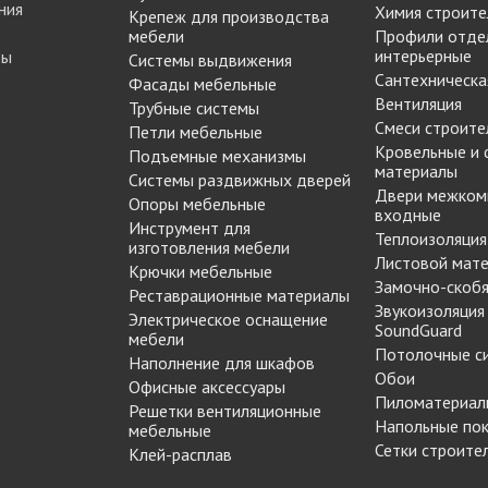
ния
Химия строите
Крепеж для производства
мебели
Профили отде
интерьерные
ты
Системы выдвижения
Сантехническа
Фасады мебельные
Вентиляция
Трубные системы
Смеси строите
Петли мебельные
Кровельные и
Подъемные механизмы
материалы
Системы раздвижных дверей
Двери межком
Опоры мебельные
входные
Инструмент для
Теплоизоляция
изготовления мебели
Листовой мат
Крючки мебельные
Замочно-скобя
Реставрационные материалы
Звукоизоляция
Электрическое оснащение
SoundGuard
мебели
Потолочные с
Наполнение для шкафов
Обои
Офисные аксессуары
Пиломатериал
Решетки вентиляционные
Напольные по
мебельные
Сетки строите
Клей-расплав