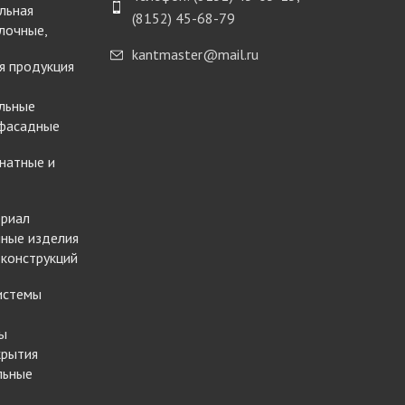
льная
(8152) 45-68-79
лочные,
kantmaster@mail.ru
я продукция
льные
 фасадные
натные и
ериал
ные изделия
 конструкций
истемы
ы
крытия
льные