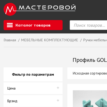
Каталог товаров
Главная
МЕБЕЛЬНЫЕ КОМПЛЕКТУЮЩИЕ
Ручки мебель
Листовой мате
GIZIR // Фасад
Профиль GOLA
полотна, кромка
ЕВРОХИМ, Стол
Ф.п. + кромка
Фильтр по параметрам
Компакт ламина
ЛДСП
Цена
СКИФ
СОЮЗ // ВСЕ И
ХДФ
Брэнд