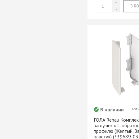
мебели
Офисные аксес
Клей-расплав
В наличии
Арт
ГОЛА Rehau Комплек
заглушек к L-образн
профилю (Желтый, З
пластик) (339689-03