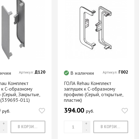
Д120
Г002
личии
Артикул:
В наличии
Артикул:
hau Комплект
ГОЛА Rehau Комплект
 к C-образному
заглушек к C-образному
 (Серый, Закрытые,
профилю (Серый, открытые,
 (339693-011)
пластик)
0
394.00
руб.
руб.
В КОРЗИНУ
В КОРЗИНУ