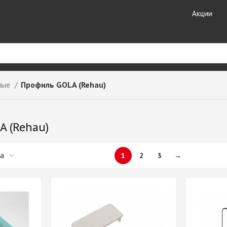
Акции
ные
Профиль GOLA (Rehau)
риал
Кухонные
Кромочные материалы
комплектующие
ные
Кромка DOLLKEN
 (Rehau)
Лотки для столовых
Кромка EGGER
принадлежностей
ешницы +
Кромка Galoplast
Мойки кухонные
Кромка GP-Plast
1
2
3
→
Планки для столешниц и
т HPL
Кромка LAMARTY
фартуков
Кромка Ligna Decor
Плинтуса для столешниц
Кромка NeoPlast (Китай)
Смесители GranFest
ЗДЕЛИЯ
Кромка PORTAKAL
Смесители SAVOL
(Турция)
Стекло каленое