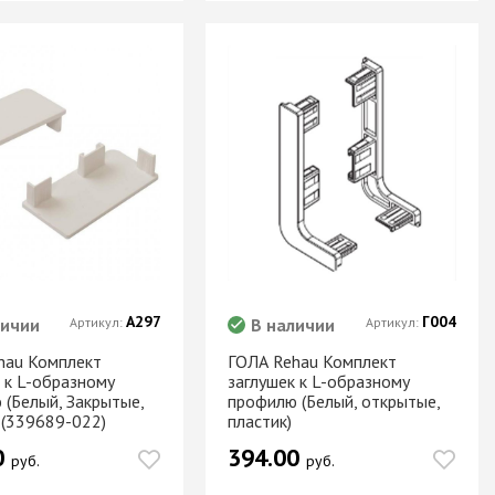
А297
Г004
личии
Артикул:
В наличии
Артикул:
hau Комплект
ГОЛА Rehau Комплект
 к L-образному
заглушек к L-образному
 (Белый, Закрытые,
профилю (Белый, открытые,
 (339689-022)
пластик)
0
394.00
руб.
руб.