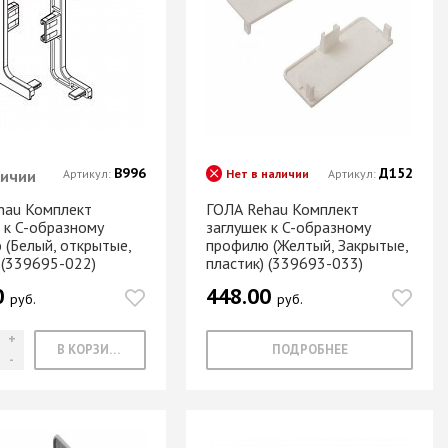
Новое поступление товаров
в категории “Листовые материалы”
КУПИТЬ
В996
Д152
личии
Артикул:
Нет в наличии
Артикул:
hau Комплект
ГОЛА Rehau Комплект
 к C-образному
заглушек к C-образному
 (Белый, открытые,
профилю (Желтый, Закрытые,
 (339695-022)
пластик) (339693-033)
0
448.00
руб.
руб.
В КОРЗИНУ
ПОДРОБНЕЕ