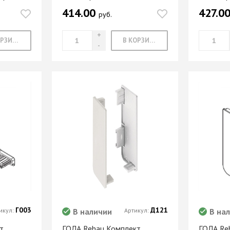
414.00
427.0
руб.
В КОРЗИНУ
В КОРЗИНУ
Г003
Д121
икул:
В наличии
Артикул:
В на
т
ГОЛА Rehau Комплект
ГОЛА Re