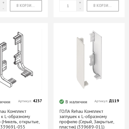
В КОРЗИНУ
В КОРЗИНУ
4237
Д119
личии
Артикул:
В наличии
Артикул:
hau Комплект
ГОЛА Rehau Комплект
 к L-образному
заглушек к L-образному
 (Никель, открытые,
профилю (Серый, Закрытые,
) 339691-055
пластик) (339689-011)