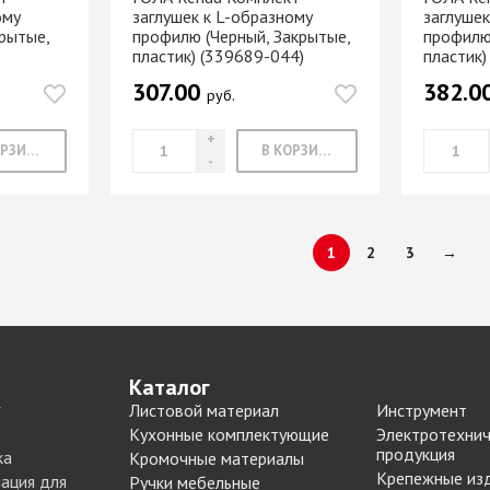
ому
заглушек к L-образному
заглушек
рытые,
профилю (Черный, Закрытые,
профилю
пластик) (339689-044)
пластик)
307.00
382.0
руб.
В КОРЗИНУ
В КОРЗИНУ
1
2
3
→
Каталог
Листовой материал
Инструмент
Кухонные комплектующие
Электротехнич
продукция
ка
Кромочные материалы
Крепежные из
ация для
Ручки мебельные