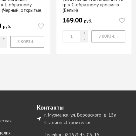
 к L-образному
гр. к C-образному профилю
 (Черный, открытые,
(Белый)
169.00
руб.
0
руб.
В КОРЗИНУ
В КОРЗИНУ
Контакты
г. Мурманск, ул. Воровского, д. 15а
еская
Стадион «Строитель»
делия
Телефон: (8152) 45-05-15,