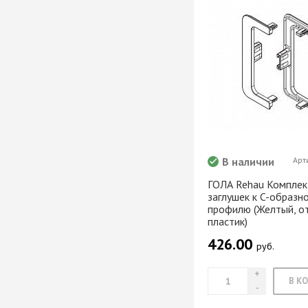
Хром)
ТРУБА D=16мм (
Черный)
ТРУБА D=25мм 
КОМПЛЕКТУЮЩ
ТРУБА D=32 и с
перил
ТРУБА D=50мм 
КОМПЛЕКТУЮЩ
В наличии
Арт
ГОЛА Rehau Комплек
Системы разд
заглушек к C-образн
дверей
профилю (Желтый, о
Система для
пластик)
межкомнатных 
426.00
руб.
Система шкафа
AVIRA
Система шкафа
Hettich