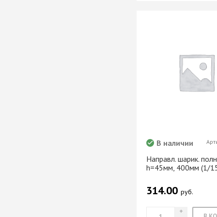
мебели
Офисные аксес
Клей-расплав
В наличии
Арт
Направл. шарик. полн
h=45мм, 400мм (1/1
314.00
руб.