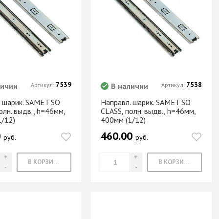
Новое поступление товаров
в категории “Листовые материалы”
КУПИТЬ
7539
7538
личии
Артикул:
В наличии
Артикул:
. шарик. SAMET SO
Направл. шарик. SAMET SO
олн. выдв., h=46мм,
CLASS, полн. выдв., h=46мм,
1/12)
400мм (1/12)
0
460.00
руб.
руб.
В КОРЗИНУ
В КОРЗИНУ