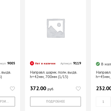
Опоры цокольные
-купе
BLUM
Подпятники, протекторы
Подъемные механизмы
-купе
DTC
Подъемные механизмы
Инструмент для
-купе
SAMET
изготовления мебели
-купе
Кондукторы и шаблоны
вая
Черон
Крючки мебельные
я шкафа-
Пильные диски Freud
Сверла для меб
9005
9119
производства
икул:
Нет в наличии
Артикул:
В на
рии
Реставрационные
Сверла для прсадочных
материалы
. выдв.
Направл. шарик. полн. выдв.
Направл.
станков
5)
h=42мм, 700мм (1/15)
h=45мм,
ВОСК МЕБЕЛЬНЫЙ
Столярные инструменты
МЯГКИЙ
372.00
232.0
Фрезы по дереву
бели
руб.
ВОСК МЕБЕЛЬНЫЙ
 мебели
ТВЕРДЫЙ
В КОРЗИНУ
ПОДРОБНЕЕ
ЖИДКАЯ КОЖА
Наполнение для
для
ЛАК РЕСТАВРАЦИОННЫЙ
шкафов