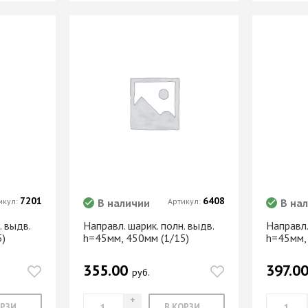
МАРКЕР МЕБЕЛЬНЫЙ
Замки мебельные
РЕСТАВРАЦИОННЫЕ
Корзины Kessebohmer
ИНСТРУМЕНТЫ
Пантографы
суары
ШТРИХ МЕБЕЛЬНЫЙ
Полоки сетчатые,
обувные механизмы
Штанги выдвижные,
Решетки
брючницы
вентиляционные
мебельные
7201
6408
икул:
В наличии
Артикул:
В на
. выдв.
Направл. шарик. полн. выдв.
Направл.
5)
h=45мм, 450мм (1/15)
h=45мм,
355.00
397.0
руб.
В КОРЗИНУ
В КОРЗИНУ