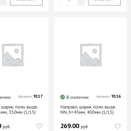
9117
9116
личии
Артикул:
В наличии
Артикул:
 шарик. полн. выдв.
Направл. шарик. полн. выдв.
5мм, 350мм (1/15)
NN, h=45мм, 400мм (1/15)
0
269.00
руб.
руб.