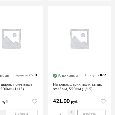
6901
7072
личии
Артикул:
В наличии
Артикул:
 шарик. полн. выдв.
Направл. шарик. полн. выдв.
 500мм (1/15)
h=45мм, 550мм (1/15)
0
421.00
руб.
руб.
В КОРЗИНУ
В КОРЗИНУ