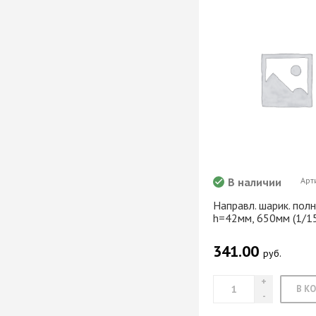
Система шкафа
SAMET
Система шкафа
SKS Турция
Система шкафа
АЛКОМ
Система шкафа
легкая пластико
Уплотнители дл
купе
В наличии
Арт
+ еще 0 катего
Направл. шарик. полн
h=42мм, 650мм (1/1
Электрическое
341.00
оснащение ме
руб.
Освещение для
Удлиннители
электрические 