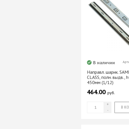
Хром)
ТРУБА D=16мм (
Черный)
ТРУБА D=25мм 
КОМПЛЕКТУЮЩ
ТРУБА D=32 и с
перил
ТРУБА D=50мм 
КОМПЛЕКТУЮЩ
В наличии
Арт
Направл. шарик. SAM
CLASS, полн. выдв., 
Системы разд
450мм (1/12)
дверей
464.00
Система для
руб.
межкомнатных 
Система шкафа
AVIRA
Система шкафа
Hettich