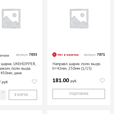
7053
7071
личии
Артикул:
Нет в наличии
Артикул:
. шарик. UNIHOPPER,
Направл. шарик. полн. выдв.
иком, полн. выдв.
h=42мм, 250мм (1/15)
 450мм, цинк
181.00
0
руб.
руб.
ПОДРОБНЕЕ
В КОРЗИНУ