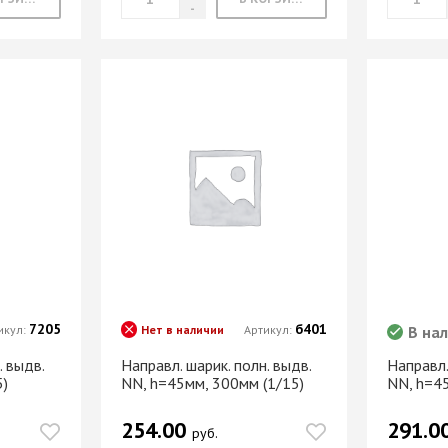
7205
б401
икул:
Нет в наличии
Артикул:
В на
. выдв.
Направл. шарик. полн. выдв.
Направл.
5)
NN, h=45мм, 300мм (1/15)
NN, h=4
254.00
291.0
руб.