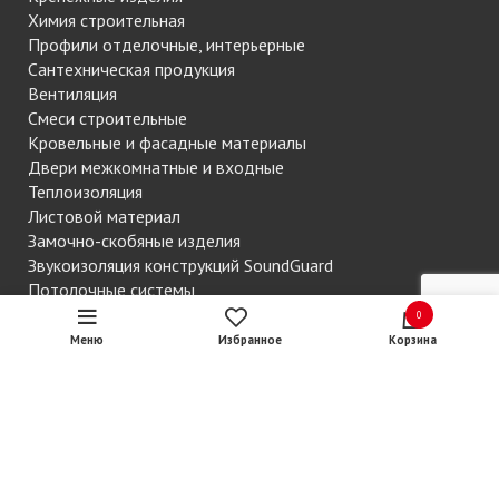
Химия строительная
Профили отделочные, интерьерные
Сантехническая продукция
Вентиляция
Смеси строительные
Кровельные и фасадные материалы
Двери межкомнатные и входные
Теплоизоляция
Листовой материал
Замочно-скобяные изделия
Звукоизоляция конструкций SoundGuard
Потолочные системы
Обои
0
Пиломатериалы
Меню
Избранное
Корзина
Напольные покрытия
Сетки строительные
Контакты