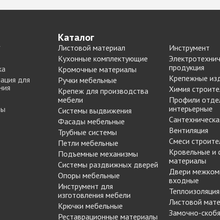
Push to Open
Петли мебельные
Рейлинг
Направляющие
Петли AGV Китай
шариковые 45мм/ххх с
Каталог
И
Петли BLUM
доводчиком
Листовой материал
Инструмент
ИЕ
Петли FGV Италия
Кухонные комплектующие
Электротехнич
+ еще 1 категории
истема
Петли FIRMAX
продукция
ка
Кромочные материалы
Петли GTV Польша
Крепежные из
ация для
Ручки мебельные
И
ния
Петли Hettich Германия
Химия строите
Крепеж для производства
Подъемные механизмы
ИЕ
мебели
Профили отде
Петли MF Китай
интерьерные
ты
Системы выдвижения
Газовые лифты
Петли SAMET Турция
Сантехническа
Фасады мебельные
Кронштейны
+ еще 5 категорий
Вентиляция
Трубные системы
вижных
механические
Смеси строите
Петли мебельные
Подъемники
Кровельные и
Подъемные механизмы
KESSEBOHMER Фри
материалы
Опоры мебельные
Системы раздвижных дверей
дверей
Фолд Шорт
Двери межком
Опоры мебельные
Ножка мебельная
входные
-купе
Подъемники
Инструмент для
Теплоизоляция
710/820/1100 d=60мм
KESSEBOHMER ФриФлап
изготовления мебели
Листовой мат
Опоры колесные
-купе
Крючки мебельные
Мини/Форте, ФриСпейс
Замочно-скобя
Опоры мебельные прочие
Реставрационные материалы
Подъемные механизмы