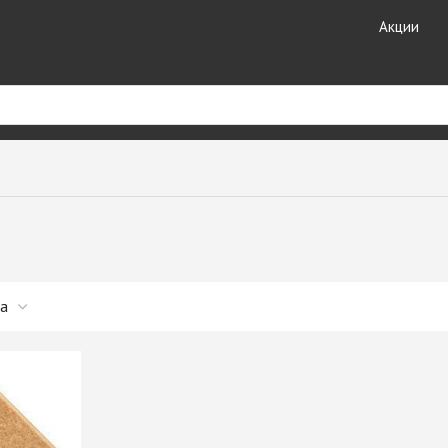
Акции
риал
Кухонные
Кромочные материалы
комплектующие
ные
Кромка DOLLKEN
Лотки для столовых
Кромка EGGER
принадлежностей
ешницы +
Кромка Galoplast
Мойки кухонные
Кромка GP-Plast
Планки для столешниц и
т HPL
Кромка LAMARTY
фартуков
Кромка Ligna Decor
Плинтуса для столешниц
Кромка NeoPlast (Китай)
Смесители GranFest
ЗДЕЛИЯ
Кромка PORTAKAL
Смесители SAVOL
(Турция)
Стекло каленое