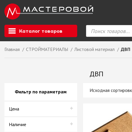
Каталог товаров
Главная
СТРОЙМАТЕРИАЛЫ
Листовой материал
ДВП
Листовой мате
GIZIR // Фасад
ДВП
полотна, кромка
ЕВРОХИМ, Стол
Ф.п. + кромка
Фильтр по параметрам
Компакт ламина
ЛДСП
Цена
СКИФ
СОЮЗ // ВСЕ И
ХДФ
Наличие