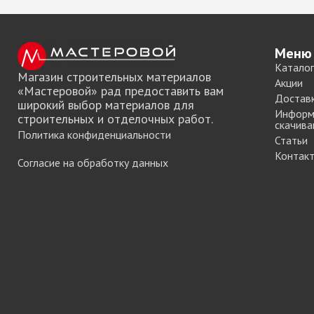
Хром)
ТРУБА D=16мм (
Черный)
Меню
ТРУБА D=25мм 
Каталог
КОМПЛЕКТУЮЩ
Магазин строительных материалов
Акции
ТРУБА D=32 и с
«Мастеровой» рад предоставить вам
Достав
широкий выбор материалов для
перил
Информ
строительных и отделочных работ.
ТРУБА D=50мм 
скачива
Политика конфиденциальности
КОМПЛЕКТУЮЩ
Статьи
Контак
Согласие на обработку данных
Системы разд
дверей
Система для
межкомнатных 
Система шкафа
AVIRA
Система шкафа
Hettich