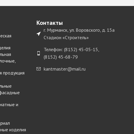
Контакты
г. Мурманск, ул. Воровского, д. 15а
еская
Стадион «Строитель»
делия
Телефон: (8152) 45-05-15,
льная
(8152) 45-68-79
лочные,
kantmaster@mail.ru
я продукция
льные
 фасадные
натные и
ериал
ные изделия