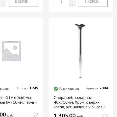
В КОРЗИНУ
В КОРЗИНУ
Г249
2004
личии
Артикул:
В наличии
Артикул:
еб, GTV 60х60мм,
Опора меб, складная
ная h=710мм, черный
40х710мм, Хром, с верхн
крепл, рег. наклона и высоты
.00
1 305.00
руб.
руб.