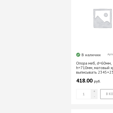
Хром)
ТРУБА D=16мм (
Черный)
ТРУБА D=25мм 
КОМПЛЕКТУЮЩ
ТРУБА D=32 и с
перил
ТРУБА D=50мм 
КОМПЛЕКТУЮЩ
В наличии
Арт
Опора меб, d=60мм,
h=710мм, матовый х
Системы разд
выписывать 2345+2
дверей
418.00
Система для
руб.
межкомнатных 
Система шкафа
AVIRA
Система шкафа
Hettich