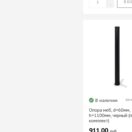
В наличии
Арт
Опора меб, d=60мм,
h=1100мм, черный (
комплект)
911.00
руб.