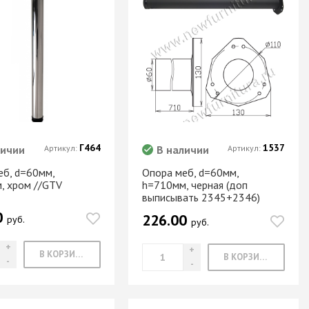
Г464
1537
личии
Артикул:
В наличии
Артикул:
еб, d=60мм,
Опора меб, d=60мм,
, хром //GTV
h=710мм, черная (доп
выписывать 2345+2346)
0
226.00
руб.
руб.
В КОРЗИНУ
В КОРЗИНУ