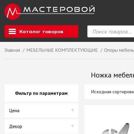
Каталог товаров
Главная
МЕБЕЛЬНЫЕ КОМПЛЕКТУЮЩИЕ
Опоры мебел
Листовой мате
GIZIR // Фасад
Ножка мебел
полотна, кромка
ЕВРОХИМ, Стол
Ф.п. + кромка
Фильтр по параметрам
Компакт ламина
ЛДСП
Цена
СКИФ
СОЮЗ // ВСЕ И
ХДФ
Декор