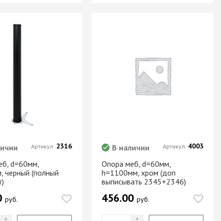
2316
4003
личии
Артикул:
В наличии
Артикул:
еб, d=60мм,
Опора меб, d=60мм,
, черный (полный
h=1100мм, хром (доп
т)
выписывать 2345+2346)
0
456.00
руб.
руб.