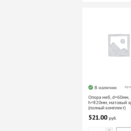
мебели
Офисные аксес
Клей-расплав
В наличии
Арт
Опора меб, d=60мм,
h=820мм, матовый 
(полный комплект)
521.00
руб.