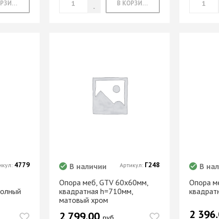
В КОРЗИНУ
В КОРЗИНУ
4779
Г248
икул:
В наличии
Артикул:
В на
Опора меб, GTV 60х60мм,
Опора м
полный
квадратная h=710мм,
квадрат
матовый хром
2 396
2 799.00
руб.