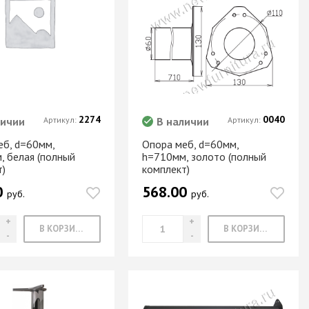
Новое поступление товаров
в категории “Листовые материалы”
КУПИТЬ
2274
0040
личии
Артикул:
В наличии
Артикул:
еб, d=60мм,
Опора меб, d=60мм,
, белая (полный
h=710мм, золото (полный
т)
комплект)
0
568.00
руб.
руб.
В КОРЗИНУ
В КОРЗИНУ