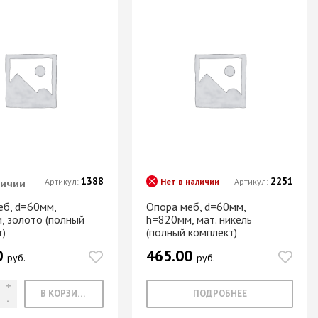
1388
2251
личии
Артикул:
Нет в наличии
Артикул:
еб, d=60мм,
Опора меб, d=60мм,
, золото (полный
h=820мм, мат. никель
т)
(полный комплект)
0
465.00
руб.
руб.
В КОРЗИНУ
ПОДРОБНЕЕ