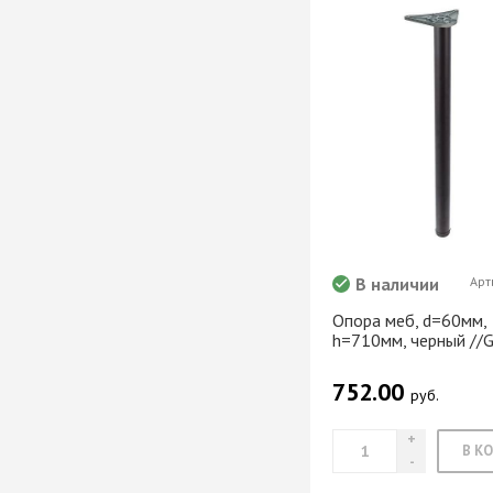
Система шкафа
SAMET
Система шкафа
SKS Турция
Система шкафа
АЛКОМ
Система шкафа
легкая пластико
Уплотнители дл
купе
В наличии
Арт
+ еще 0 катего
Опора меб, d=60мм,
h=710мм, черный //
Электрическое
752.00
оснащение ме
руб.
Освещение для
Удлиннители
электрические 