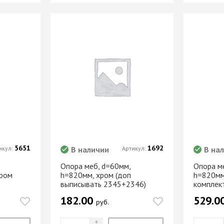
МАРКЕР МЕБЕЛЬНЫЙ
Замки мебельные
РЕСТАВРАЦИОННЫЕ
Корзины Kessebohmer
ИНСТРУМЕНТЫ
Пантографы
суары
ШТРИХ МЕБЕЛЬНЫЙ
Полоки сетчатые,
обувные механизмы
Штанги выдвижные,
Решетки
брючницы
вентиляционные
мебельные
5651
1692
икул:
В наличии
Артикул:
В на
Опора меб, d=60мм,
Опора м
хром
h=820мм, хром (доп
h=820мм
выписывать 2345+2346)
комплек
182.00
529.0
руб.