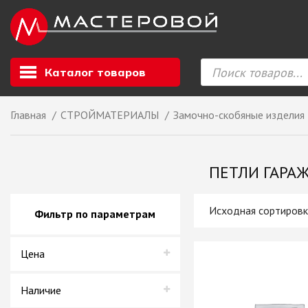
Каталог товаров
Главная
СТРОЙМАТЕРИАЛЫ
Замочно-скобяные изделия
Листовой мате
GIZIR // Фасад
ПЕТЛИ ГАРА
полотна, кромка
ЕВРОХИМ, Стол
Ф.п. + кромка
Фильтр по параметрам
Компакт ламина
ЛДСП
Цена
СКИФ
СОЮЗ // ВСЕ И
ХДФ
Наличие