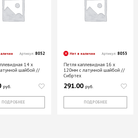
Новое поступление товаров
в категории “Листовые материалы”
КУПИТЬ
8052
8053
наличии
Артикул:
Нет в наличии
Артикул:
аплевидная 14 х
Петля каплевидная 16 х
латунной шайбой //
120мм с латунной шайбой //
Сибртех
0
291.00
руб.
руб.
ПОДРОБНЕЕ
ПОДРОБНЕЕ