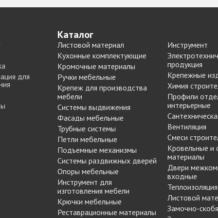
Опоры цокольные
-купе
BLUM
Подпятники, протекторы
Подъемные механизмы
-купе
DTC
Каталог
Подъемные механизмы
Листовой материал
Инструмент
Инструмент для
-купе
Кухонные комплектующие
Электротехнич
SAMET
изготовления мебели
продукция
ка
Кромочные материалы
Крепежные из
ация для
Ручки мебельные
-купе
Кондукторы и шаблоны
ния
Химия строите
Крепеж для производства
вая
Черон
Крючки мебельные
мебели
Профили отде
я шкафа-
Пильные диски Freud
интерьерные
ты
Системы выдвижения
Сверла для меб
Сантехническа
Фасады мебельные
производства
Вентиляция
Трубные системы
рии
Реставрационные
Сверла для прсадочных
Смеси строите
Петли мебельные
материалы
Кровельные и
станков
Подъемные механизмы
ВОСК МЕБЕЛЬНЫЙ
материалы
Столярные инструменты
Системы раздвижных дверей
МЯГКИЙ
Двери межком
Опоры мебельные
Фрезы по дереву
бели
входные
ВОСК МЕБЕЛЬНЫЙ
Инструмент для
Теплоизоляция
 мебели
ТВЕРДЫЙ
изготовления мебели
Листовой мат
Крючки мебельные
ЖИДКАЯ КОЖА
Наполнение для
Замочно-скобя
Реставрационные материалы
для
ЛАК РЕСТАВРАЦИОННЫЙ
шкафов