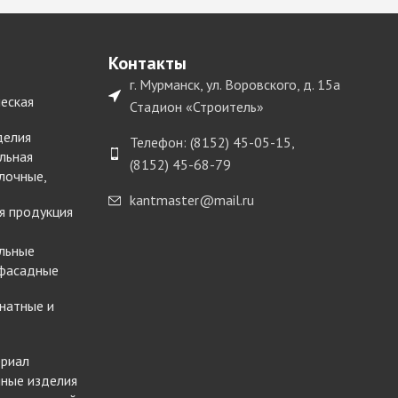
Контакты
г. Мурманск, ул. Воровского, д. 15а
еская
Стадион «Строитель»
делия
Телефон: (8152) 45-05-15,
льная
(8152) 45-68-79
лочные,
kantmaster@mail.ru
я продукция
льные
 фасадные
натные и
ериал
ные изделия