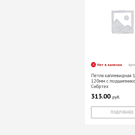
Хром)
ТРУБА D=16мм (
Черный)
ТРУБА D=25мм 
КОМПЛЕКТУЮЩ
ТРУБА D=32 и с
перил
ТРУБА D=50мм 
КОМПЛЕКТУЮЩ
Нет в наличии
Арт
Петля каплевидная 1
120мм с подшипнико
Системы разд
Сибртех
дверей
313.00
Система для
руб.
межкомнатных 
Система шкафа
ПОДРОБНЕЕ
AVIRA
Система шкафа
Hettich