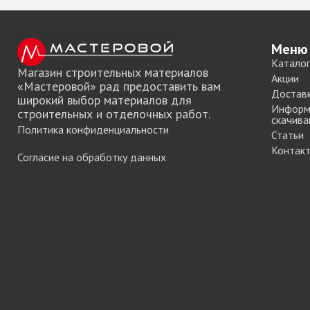
Система шкафа
SAMET
Система шкафа
Меню
SKS Турция
Каталог
Магазин строительных материалов
Система шкафа
Акции
«Мастеровой» рад предоставить вам
Достав
АЛКОМ
широкий выбор материалов для
Информ
Система шкафа
строительных и отделочных работ.
скачива
легкая пластико
Политика конфиденциальности
Статьи
Уплотнители дл
Контак
Согласие на обработку данных
купе
+ еще 0 катего
Электрическое
оснащение ме
Освещение для
Удлиннители
электрические 