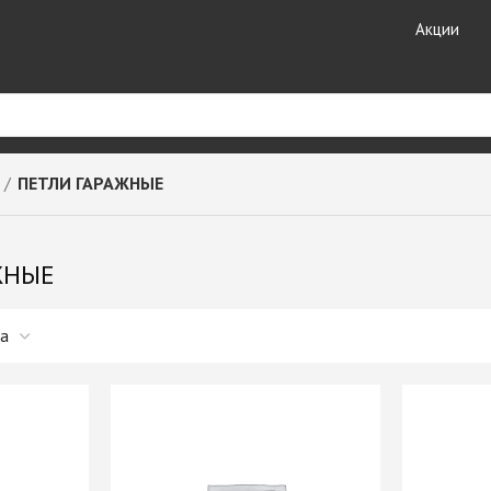
Акции
ПЕТЛИ ГАРАЖНЫЕ
риал
Кухонные
Кромочные материалы
комплектующие
ные
Кромка DOLLKEN
ЖНЫЕ
Лотки для столовых
Кромка EGGER
принадлежностей
ешницы +
Кромка Galoplast
Мойки кухонные
Кромка GP-Plast
Планки для столешниц и
т HPL
Кромка LAMARTY
фартуков
Кромка Ligna Decor
Плинтуса для столешниц
Кромка NeoPlast (Китай)
Смесители GranFest
ЗДЕЛИЯ
Кромка PORTAKAL
Смесители SAVOL
(Турция)
Стекло каленое