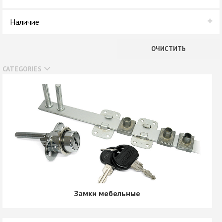
GTV
Наличие
KESSEBOHMER
В наличии
Другой
ОЧИСТИТЬ
Нет в наличии
CATEGORIES
Замки мебельные