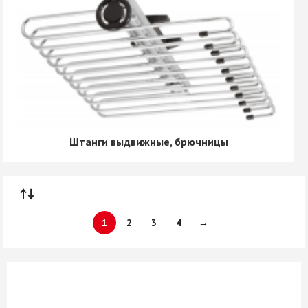
Штанги выдвижные, брючницы
1
2
3
4
→