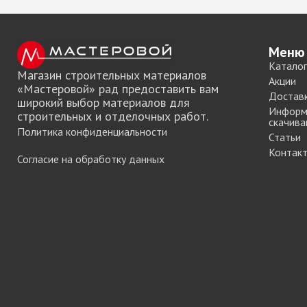
Хром)
ТРУБА D=16мм (
Черный)
Меню
ТРУБА D=25мм 
Каталог
КОМПЛЕКТУЮЩ
Магазин строительных материалов
Акции
ТРУБА D=32 и с
«Мастеровой» рад предоставить вам
Достав
широкий выбор материалов для
перил
Информ
строительных и отделочных работ.
ТРУБА D=50мм 
скачива
Политика конфиденциальности
КОМПЛЕКТУЮЩ
Статьи
Контак
Согласие на обработку данных
Системы разд
дверей
Система для
межкомнатных 
Система шкафа
AVIRA
Система шкафа
Hettich