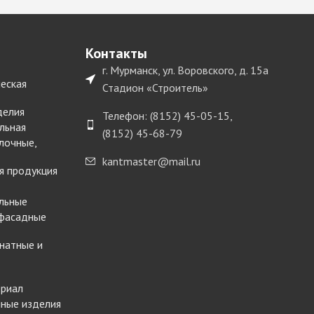
Контакты
г. Мурманск, ул. Воровского, д. 15а
еская
Стадион «Строитель»
делия
Телефон: (8152) 45-05-15,
льная
(8152) 45-68-79
лочные,
kantmaster@mail.ru
я продукция
льные
 фасадные
натные и
ериал
ные изделия