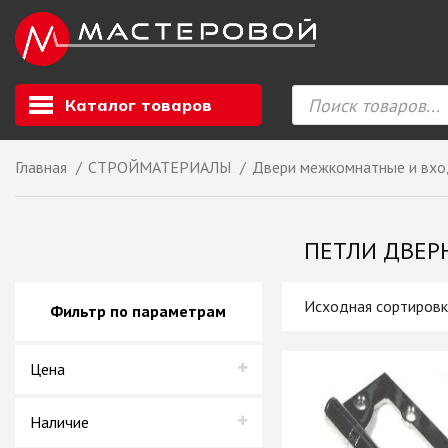
Каталог товаров
Главная
СТРОЙМАТЕРИАЛЫ
Двери межкомнатные и вх
Листовой мате
GIZIR // Фасад
ПЕТЛИ ДВЕРН
полотна, кромка
ЕВРОХИМ, Стол
Ф.п. + кромка
Фильтр по параметрам
Компакт ламина
ЛДСП
Цена
СКИФ
СОЮЗ // ВСЕ И
ХДФ
Наличие