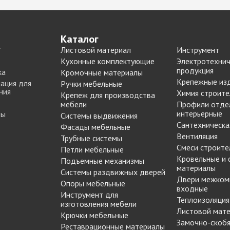
Push to Open
Петли мебельные
Рейлинг
Направляющие
Петли AGV Китай
шариковые 45мм/ххх с
Каталог
И
Петли BLUM
доводчиком
Листовой материал
Инструмент
ИЕ
Петли FGV Италия
Кухонные комплектующие
Электротехнич
+ еще 1 категории
истема
Петли FIRMAX
продукция
ка
Кромочные материалы
Петли GTV Польша
Крепежные из
ация для
Ручки мебельные
И
ния
Петли Hettich Германия
Химия строите
Крепеж для производства
Подъемные механизмы
ИЕ
мебели
Профили отде
Петли MF Китай
интерьерные
ты
Системы выдвижения
Газовые лифты
Петли SAMET Турция
Сантехническа
Фасады мебельные
Кронштейны
+ еще 5 категорий
Вентиляция
Трубные системы
вижных
механические
Смеси строите
Петли мебельные
Подъемники
Кровельные и
Подъемные механизмы
KESSEBOHMER Фри
материалы
Опоры мебельные
Системы раздвижных дверей
дверей
Фолд Шорт
Двери межком
Опоры мебельные
Ножка мебельная
входные
-купе
Подъемники
Инструмент для
Теплоизоляция
710/820/1100 d=60мм
KESSEBOHMER ФриФлап
изготовления мебели
Листовой мат
Опоры колесные
-купе
Крючки мебельные
Мини/Форте, ФриСпейс
Замочно-скобя
Опоры мебельные прочие
Реставрационные материалы
Подъемные механизмы