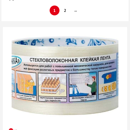
1
2
→