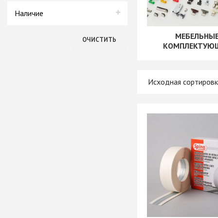
+ еще 4 катего
Spino
Наличие
В наличии
МЕБЕЛЬНЫ
Ручки мебельн
ОЧИСТИТЬ
КОМПЛЕКТУЮ
Нет в наличии
Профиль GOLA (
Профиль GOLA (
Профиль GOLA 
Ручки мебельны
Ручки мебельны
Ручки мебельны
KERRON
Ручки мебельны
Трубные систе
ТРУБА 30 х 15 
КОМПЛЕКТУЮЩ
ТРУБА D=16мм (