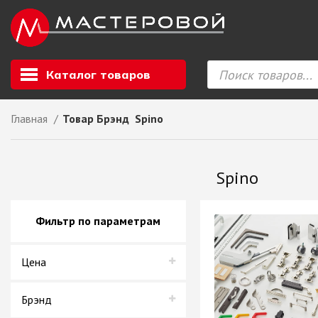
Каталог товаров
Главная
Товар Брэнд
Spino
Листовой мате
GIZIR // Фасад
Spino
полотна, кромка
ЕВРОХИМ, Стол
Ф.п. + кромка
Фильтр по параметрам
Компакт ламина
ЛДСП
Цена
СКИФ
СОЮЗ // ВСЕ И
ХДФ
Брэнд