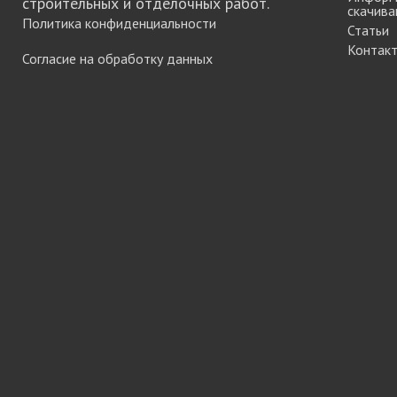
строительных и отделочных работ.
скачива
Система шкафа
Политика конфиденциальности
Статьи
SAMET
Контак
Система шкафа
Согласие на обработку данных
SKS Турция
Система шкафа
АЛКОМ
Система шкафа
легкая пластико
Уплотнители дл
купе
+ еще 0 катего
Электрическое
оснащение ме
Освещение для
Удлиннители
электрические 