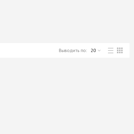
Новое поступление товаров
в категории “Листовые материалы”
КУПИТЬ
Выводить по: