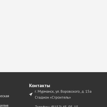
Контакты
г. Мурманск, ул. Воровского, д. 15а
еская
Стадион «Строитель»
делия
Телефон: (8152) 45-05-15,