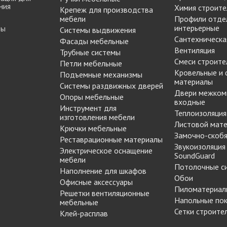
ния
Опоры цокольные
Химия строите
-купе
BLUM
Крепеж для производства
мебели
Подпятники, протекторы
Профили отде
Подъемные механизмы
интерьерные
ты
Системы выдвижения
-купе
DTC
Сантехническа
Фасады мебельные
Подъемные механизмы
Вентиляция
Трубные системы
Инструмент для
-купе
SAMET
Смеси строите
Петли мебельные
изготовления мебели
Кровельные и
Подъемные механизмы
-купе
Кондукторы и шаблоны
материалы
Системы раздвижных дверей
Двери межком
вая
Черон
Крючки мебельные
Опоры мебельные
входные
я шкафа-
Пильные диски Freud
Инструмент для
Теплоизоляция
изготовления мебели
Сверла для меб
Листовой мат
Крючки мебельные
производства
рии
Реставрационные
Замочно-скобя
Реставрационные материалы
Сверла для прсадочных
материалы
Звукоизоляция
Электрическое оснащение
станков
SoundGuard
мебели
ВОСК МЕБЕЛЬНЫЙ
Столярные инструменты
Потолочные с
Наполнение для шкафов
МЯГКИЙ
Обои
Фрезы по дереву
бели
Офисные аксессуары
ВОСК МЕБЕЛЬНЫЙ
Пиломатериал
Решетки вентиляционные
 мебели
ТВЕРДЫЙ
Напольные по
мебельные
ЖИДКАЯ КОЖА
Сетки строите
Клей-расплав
Наполнение для
для
ЛАК РЕСТАВРАЦИОННЫЙ
шкафов