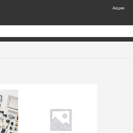
Акции
риал
Кухонные
Кромочные материалы
комплектующие
ные
Кромка DOLLKEN
Лотки для столовых
Кромка EGGER
принадлежностей
ешницы +
Кромка Galoplast
Мойки кухонные
Кромка GP-Plast
Планки для столешниц и
т HPL
Кромка LAMARTY
фартуков
Кромка Ligna Decor
Плинтуса для столешниц
Кромка NeoPlast (Китай)
Смесители GranFest
ЗДЕЛИЯ
Кромка PORTAKAL
Смесители SAVOL
(Турция)
Стекло каленое