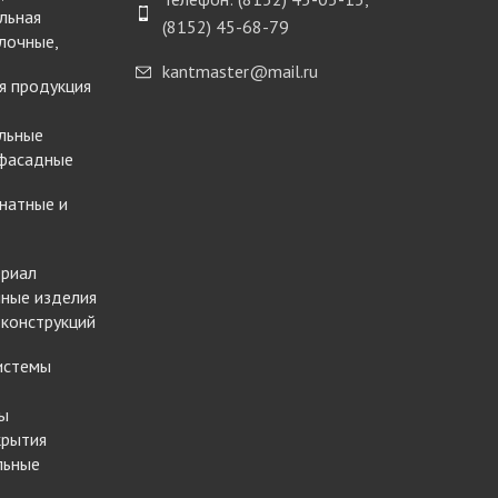
льная
(8152) 45-68-79
лочные,
kantmaster@mail.ru
я продукция
льные
 фасадные
натные и
ериал
ные изделия
 конструкций
истемы
ы
крытия
льные