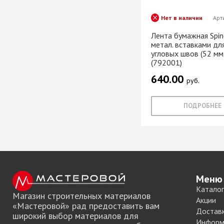
Хром)
ТРУБА D=16мм (
Нет в наличии
Арт
Черный)
Лента бумажная Spin
ТРУБА D=25мм 
метал. вставками дл
КОМПЛЕКТУЮЩ
угловых швов (52 мм 
(792001)
ТРУБА D=32 и с
перил
640.00
руб.
ТРУБА D=50мм 
КОМПЛЕКТУЮЩ
ПОДРОБНЕЕ
Системы разд
дверей
Система для
межкомнатных 
Меню
Система шкафа
Каталог
Магазин строительных материалов
AVIRA
Акции
«Мастеровой» рад предоставить вам
Система шкафа
Достав
широкий выбор материалов для
Hettich
Информ