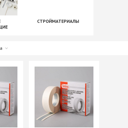
рии
+ еще 1 категории
"Скинали"
Сушилки для посуды
+ еще 1 категории
Е
СТРОЙМАТЕРИАЛЫ
ые
Крепеж для
ЩИЕ
производства мебели
Opes)
Винты мебельные
Rehau)
Системы выдвижения
Втулки, муфты, шайбы
PFR
Корзины выдвижные
Демпферы,
е AMIX
Метабоксы
амортизаторы,
е GTV
Направляющие
толкатели
е
роликовые
Заглушки мебельные
Направляющие
Зеркалодержатели
е Китай
шариковые 17мм/ххх
Крепеж мебельный
Направляющие
прочий
шариковые 35мм/ххх
Кронштейны
мы
Направляющие
Магниты мебельные
мм И
шариковые 45мм/ххх
+ еще 10 категорий
ИЕ
Направляющие
Рейлинг
шариковые 45мм/ххх