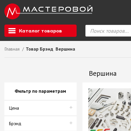
Каталог товаров
Главная
Товар Брэнд
Вершина
Листовой мате
GIZIR // Фасад
Вершина
полотна, кромка
ЕВРОХИМ, Стол
Ф.п. + кромка
Фильтр по параметрам
Компакт ламина
ЛДСП
Цена
СКИФ
СОЮЗ // ВСЕ И
ХДФ
Брэнд