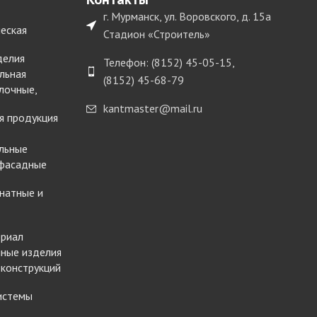
г. Мурманск, ул. Воровского, д. 15а
еская
Стадион «Строитель»
делия
Телефон: (8152) 45-05-15,
льная
(8152) 45-68-79
лочные,
kantmaster@mail.ru
я продукция
льные
 фасадные
натные и
ериал
ные изделия
 конструкций
истемы