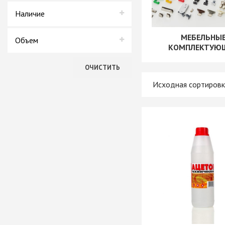
+ еще 4 катего
Вершина
Наличие
В наличии
МЕБЕЛЬНЫ
Ручки мебельн
Объем
КОМПЛЕКТУЮ
Нет в наличии
Профиль GOLA (
0,5 л
Профиль GOLA (
ОЧИСТИТЬ
1 л
Профиль GOLA 
Ручки мебельны
Ручки мебельны
Ручки мебельны
KERRON
Ручки мебельны
Трубные систе
ТРУБА 30 х 15 
КОМПЛЕКТУЮЩ
ТРУБА D=16мм (