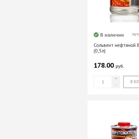
мебели
Офисные аксес
В наличии
Арт
Сольвент нефтяной 
(0,5л)
Клей-расплав
178.00
руб.