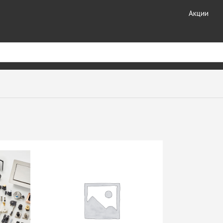
Акции
риал
Кухонные
Кромочные материалы
комплектующие
ные
Кромка DOLLKEN
Лотки для столовых
Кромка EGGER
принадлежностей
ешницы +
Кромка Galoplast
Мойки кухонные
Кромка GP-Plast
Планки для столешниц и
т HPL
Кромка LAMARTY
фартуков
Кромка Ligna Decor
Плинтуса для столешниц
Кромка NeoPlast (Китай)
Смесители GranFest
ЗДЕЛИЯ
Кромка PORTAKAL
Смесители SAVOL
(Турция)
Стекло каленое