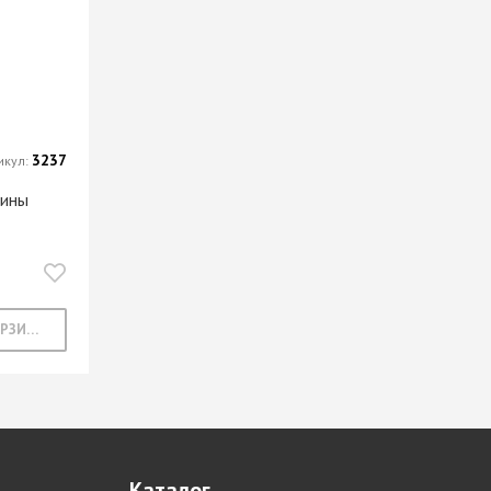
3237
икул:
чины
В КОРЗИНУ
Каталог