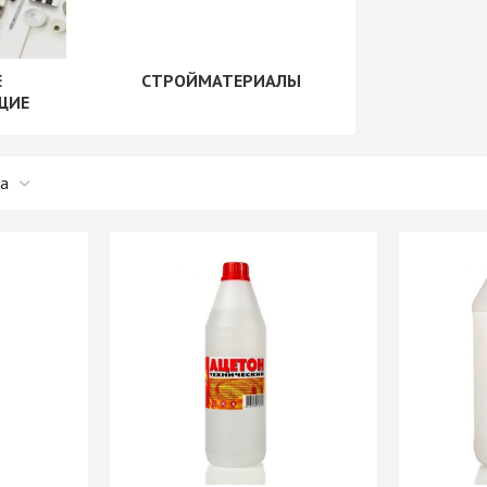
рии
+ еще 1 категории
"Скинали"
Сушилки для посуды
+ еще 1 категории
Е
СТРОЙМАТЕРИАЛЫ
ые
Крепеж для
ЩИЕ
производства мебели
Opes)
Винты мебельные
Rehau)
Системы выдвижения
Втулки, муфты, шайбы
PFR
Корзины выдвижные
Демпферы,
е AMIX
Метабоксы
амортизаторы,
е GTV
Направляющие
толкатели
е
роликовые
Заглушки мебельные
Направляющие
Зеркалодержатели
е Китай
шариковые 17мм/ххх
Крепеж мебельный
Направляющие
прочий
шариковые 35мм/ххх
Кронштейны
мы
Направляющие
Магниты мебельные
мм И
шариковые 45мм/ххх
+ еще 10 категорий
ИЕ
Направляющие
Рейлинг
шариковые 45мм/ххх