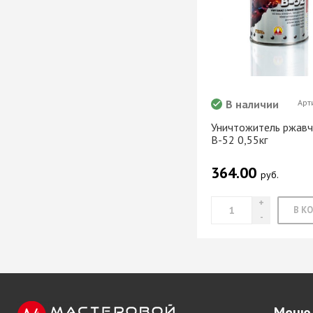
В наличии
Арт
Уничтожитель ржав
В-52 0,55кг
364.00
руб.
Меню