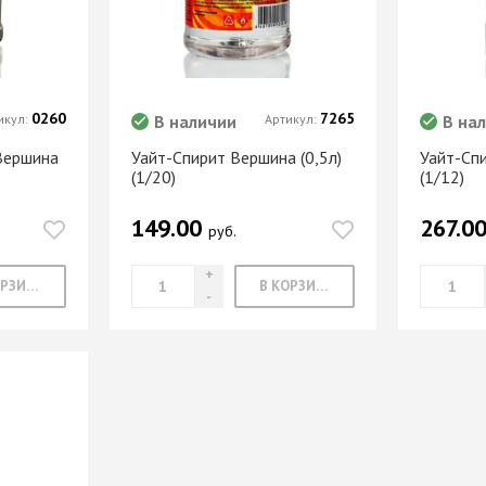
МАРКЕР МЕБЕЛЬНЫЙ
Замки мебельные
РЕСТАВРАЦИОННЫЕ
Корзины Kessebohmer
ИНСТРУМЕНТЫ
Пантографы
суары
ШТРИХ МЕБЕЛЬНЫЙ
Полоки сетчатые,
0260
7265
икул:
В наличии
Артикул:
В на
обувные механизмы
Вершина
Уайт-Спирит Вершина (0,5л)
Уайт-Спи
Штанги выдвижные,
Решетки
(1/20)
(1/12)
брючницы
вентиляционные
мебельные
149.00
267.0
руб.
В КОРЗИНУ
В КОРЗИНУ