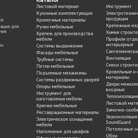
Листовой материал
Инструмент
Кухонные комплектующие
Электротехнич
продукция
ка
Кромочные материалы
Крепежные из
ация для
Ручки мебельные
ния
Химия строите
Крепеж для производства
мебели
Профили отде
интерьерные
ты
Системы выдвижения
Сантехническа
Фасады мебельные
Вентиляция
Трубные системы
Смеси строите
Петли мебельные
Кровельные и
Подъемные механизмы
материалы
Системы раздвижных дверей
Двери межком
Опоры мебельные
входные
Инструмент для
Теплоизоляция
изготовления мебели
Листовой мат
Крючки мебельные
Замочно-скобя
Реставрационные материалы
Звукоизоляция
Электрическое оснащение
SoundGuard
мебели
Потолочные с
Наполнение для шкафов
Обои