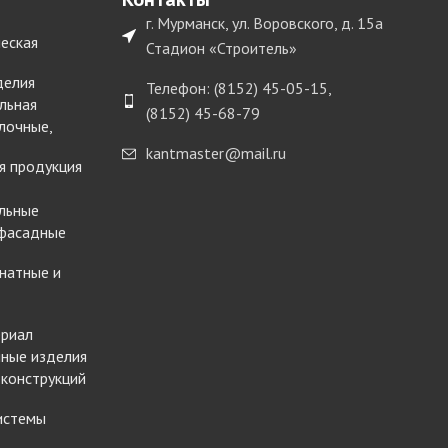
г. Мурманск, ул. Воровского, д. 15а
еская
Стадион «Строитель»
делия
Телефон: (8152) 45-05-15,
льная
(8152) 45-68-79
лочные,
kantmaster@mail.ru
я продукция
льные
 фасадные
натные и
ериал
ные изделия
 конструкций
истемы