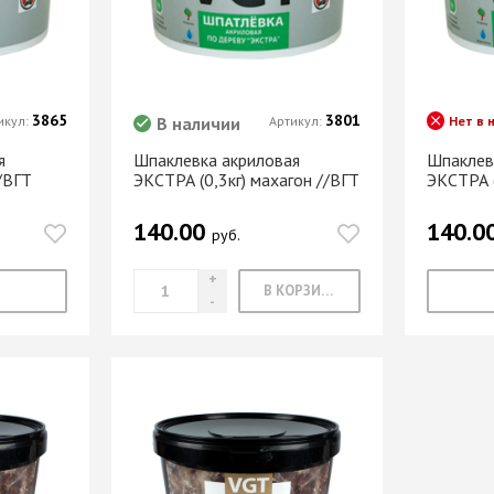
МАРКЕР МЕБЕЛЬНЫЙ
Замки мебельные
РЕСТАВРАЦИОННЫЕ
Корзины Kessebohmer
ИНСТРУМЕНТЫ
Пантографы
суары
ШТРИХ МЕБЕЛЬНЫЙ
Полоки сетчатые,
3865
3801
икул:
В наличии
Артикул:
Нет в 
обувные механизмы
я
Шпаклевка акриловая
Шпаклев
Штанги выдвижные,
Решетки
/ВГТ
ЭКСТРА (0,3кг) махагон //ВГТ
ЭКСТРА (
брючницы
вентиляционные
мебельные
140.00
140.0
руб.
В КОРЗИНУ