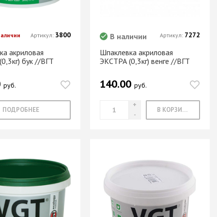
3800
7272
наличии
Артикул:
В наличии
Артикул:
ка акриловая
Шпаклевка акриловая
0,3кг) бук //ВГТ
ЭКСТРА (0,3кг) венге //ВГТ
0
140.00
руб.
руб.
ПОДРОБНЕЕ
В КОРЗИНУ