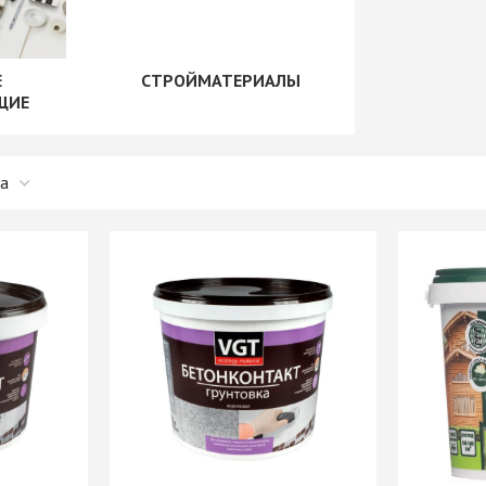
рии
+ еще 1 категории
"Скинали"
Сушилки для посуды
+ еще 1 категории
Е
СТРОЙМАТЕРИАЛЫ
ые
Крепеж для
ЩИЕ
производства мебели
Opes)
Винты мебельные
Rehau)
Системы выдвижения
Втулки, муфты, шайбы
PFR
Корзины выдвижные
Демпферы,
е AMIX
Метабоксы
амортизаторы,
е GTV
Направляющие
толкатели
е
роликовые
Заглушки мебельные
Направляющие
Зеркалодержатели
е Китай
шариковые 17мм/ххх
Крепеж мебельный
Направляющие
прочий
шариковые 35мм/ххх
Кронштейны
мы
Направляющие
Магниты мебельные
мм И
шариковые 45мм/ххх
+ еще 10 категорий
ИЕ
Направляющие
Рейлинг
шариковые 45мм/ххх