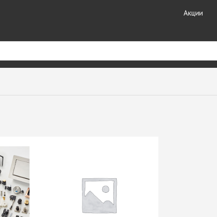
Акции
риал
Кухонные
Кромочные материалы
комплектующие
ные
Кромка DOLLKEN
Лотки для столовых
Кромка EGGER
принадлежностей
ешницы +
Кромка Galoplast
Мойки кухонные
Кромка GP-Plast
Планки для столешниц и
т HPL
Кромка LAMARTY
фартуков
Кромка Ligna Decor
Плинтуса для столешниц
Кромка NeoPlast (Китай)
Смесители GranFest
ЗДЕЛИЯ
Кромка PORTAKAL
Смесители SAVOL
(Турция)
Стекло каленое