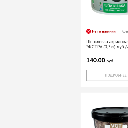
мебели
Офисные аксес
Нет в наличии
Арт
Шпаклевка акрилова
ЭКСТРА (0,3кг) дуб /
Клей-расплав
140.00
руб.
ПОДРОБНЕЕ