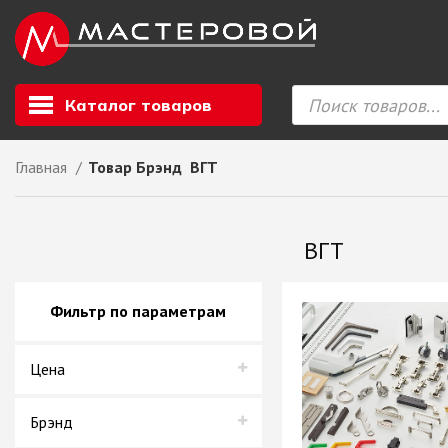
Каталог товаров
Главная
Товар Брэнд
ВГТ
Листовой мате
GIZIR // Фасад
ВГТ
полотна, кромка
ЕВРОХИМ, Стол
Ф.п. + кромка
Фильтр по параметрам
Компакт ламина
ЛДСП
Цена
СКИФ
СОЮЗ // ВСЕ И
ХДФ
Брэнд