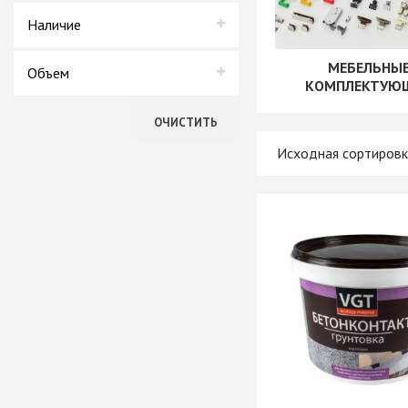
+ еще 4 катего
ВГТ
Наличие
В наличии
МЕБЕЛЬНЫ
Ручки мебельн
Объем
КОМПЛЕКТУЮ
Нет в наличии
Профиль GOLA (
0,3 кг
Профиль GOLA (
ОЧИСТИТЬ
0,9 кг
Профиль GOLA 
Ручки мебельны
2,2 кг
Ручки мебельны
3 кг
Ручки мебельны
8 кг
KERRON
Ручки мебельны
Трубные систе
ТРУБА 30 х 15 
КОМПЛЕКТУЮЩ
ТРУБА D=16мм (