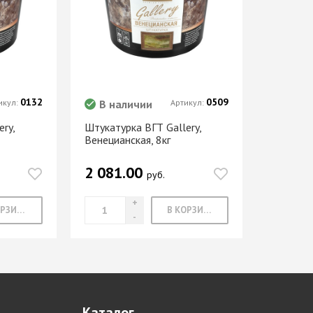
0132
0509
икул:
В наличии
Артикул:
ry,
Штукатурка ВГТ Gallery,
Венецианская, 8кг
2 081.00
руб.
В КОРЗИНУ
В КОРЗИНУ
Каталог