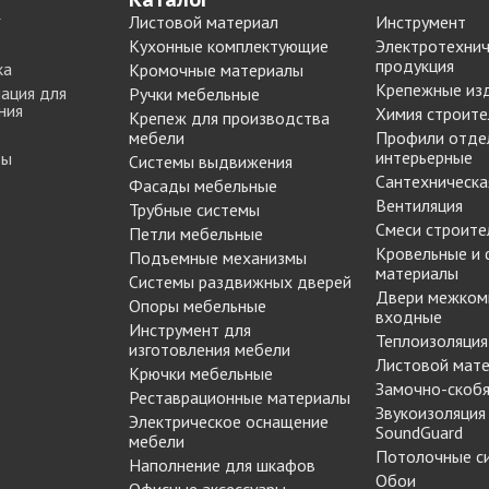
Листовой материал
Инструмент
Кухонные комплектующие
Электротехнич
продукция
ка
Кромочные материалы
Крепежные из
ация для
Ручки мебельные
ния
Химия строите
Крепеж для производства
мебели
Профили отде
интерьерные
ты
Системы выдвижения
Сантехническа
Фасады мебельные
Вентиляция
Трубные системы
Смеси строите
Петли мебельные
Кровельные и
Подъемные механизмы
материалы
Системы раздвижных дверей
Двери межком
Опоры мебельные
входные
Инструмент для
Теплоизоляция
изготовления мебели
Листовой мат
Крючки мебельные
Замочно-скобя
Реставрационные материалы
Звукоизоляция
Электрическое оснащение
SoundGuard
мебели
Потолочные с
Наполнение для шкафов
Обои