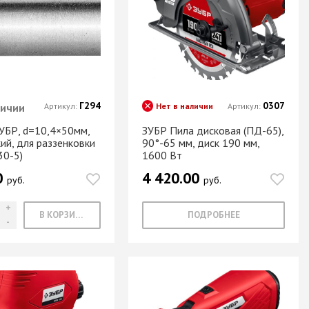
Г294
0307
личии
Артикул:
Нет в наличии
Артикул:
ЗУБР, d=10,4×50мм,
ЗУБР Пила дисковая (ПД-65),
ий, для раззенковки
90°-65 мм, диск 190 мм,
30-5)
1600 Вт
0
4 420.00
руб.
руб.
В КОРЗИНУ
ПОДРОБНЕЕ