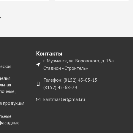
→
Контакты
г. Мурманск, ул. Воровского, д. 15а
еская
Стадион «Строитель»
делия
Телефон: (8152) 45-05-15,
льная
(8152) 45-68-79
лочные,
kantmaster@mail.ru
я продукция
льные
 фасадные