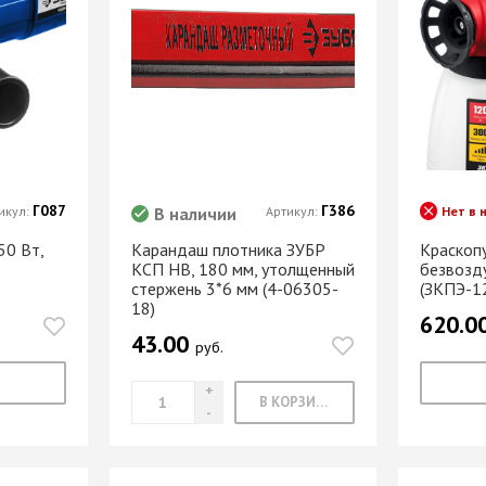
Г087
Г386
икул:
В наличии
Артикул:
Нет в 
0 Вт,
Карандаш плотника ЗУБР
Краскопу
КСП HB, 180 мм, утолщенный
безвозд
стержень 3*6 мм (4-06305-
(ЗКПЭ-1
18)
620.0
43.00
руб.
В КОРЗИНУ