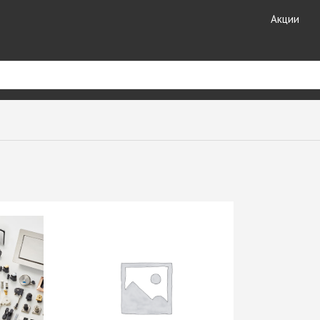
Акции
риал
Кухонные
Кромочные материалы
комплектующие
ные
Кромка DOLLKEN
Лотки для столовых
Кромка EGGER
принадлежностей
ешницы +
Кромка Galoplast
Мойки кухонные
Кромка GP-Plast
Планки для столешниц и
т HPL
Кромка LAMARTY
фартуков
Кромка Ligna Decor
Плинтуса для столешниц
Кромка NeoPlast (Китай)
Смесители GranFest
ЗДЕЛИЯ
Кромка PORTAKAL
Смесители SAVOL
(Турция)
Стекло каленое