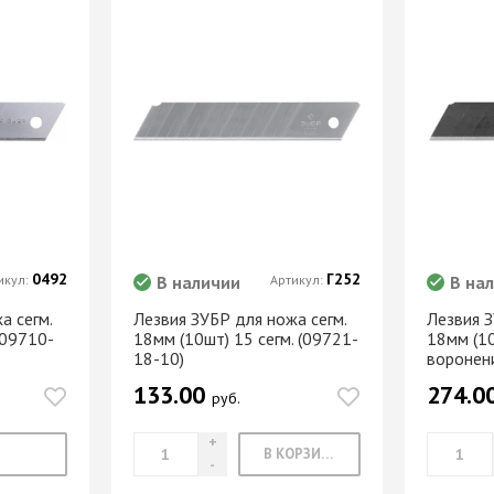
0492
Г252
икул:
В наличии
Артикул:
В на
а сегм.
Лезвия ЗУБР для ножа сегм.
Лезвия З
(09710-
18мм (10шт) 15 сегм. (09721-
18мм (10
18-10)
воронен
133.00
274.0
руб.
В КОРЗИНУ