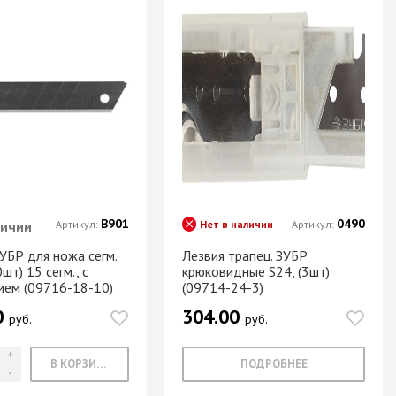
В901
0490
личии
Артикул:
Нет в наличии
Артикул:
УБР для ножа сегм.
Лезвия трапец. ЗУБР
шт) 15 сегм., с
крюковидные S24, (3шт)
ием (09716-18-10)
(09714-24-3)
0
304.00
руб.
руб.
В КОРЗИНУ
ПОДРОБНЕЕ