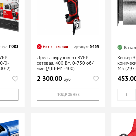
МАРКЕР МЕБЕЛЬНЫЙ
Замки мебельные
РЕСТАВРАЦИОННЫЕ
Корзины Kessebohmer
ИНСТРУМЕНТЫ
Пантографы
суары
ШТРИХ МЕБЕЛЬНЫЙ
Полоки сетчатые,
обувные механизмы
Штанги выдвижные,
Г083
5459
икул:
Нет в наличии
Артикул:
В на
Решетки
брючницы
вентиляционные
ЗУБР
Дрель-шуруповерт ЗУБР
Зенкер 
мебельные
00/0-
сетевая, 400 Вт, 0-750 об/
коническ
00-2)
мин (ДШ-М1-400)
М5 (297
2 300.00
453.0
руб.
ПОДРОБНЕЕ