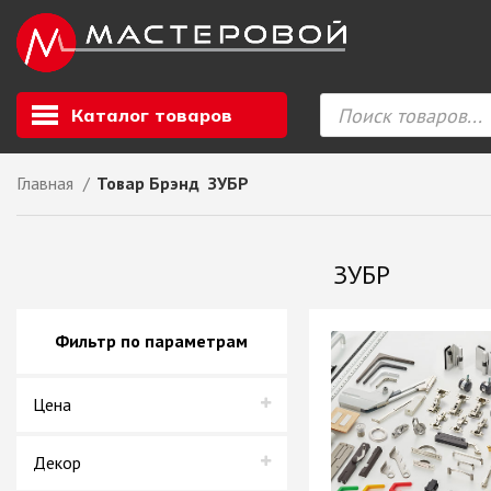
Каталог товаров
Главная
Товар Брэнд
ЗУБР
Листовой мате
GIZIR // Фасад
ЗУБР
полотна, кромка
ЕВРОХИМ, Стол
Ф.п. + кромка
Фильтр по параметрам
Компакт ламина
ЛДСП
Цена
СКИФ
СОЮЗ // ВСЕ И
ХДФ
Декор