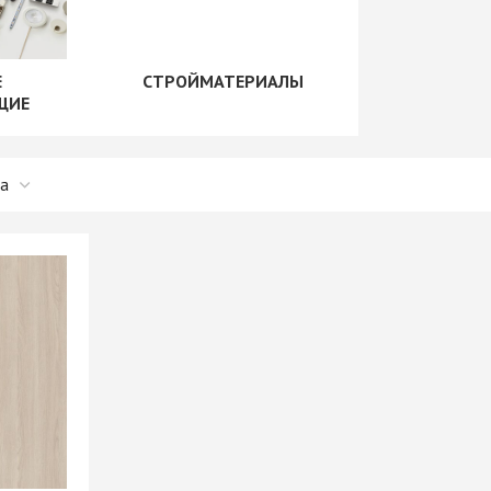
рии
+ еще 1 категории
"Скинали"
Сушилки для посуды
+ еще 1 категории
Е
СТРОЙМАТЕРИАЛЫ
ые
Крепеж для
ЩИЕ
производства мебели
Opes)
Винты мебельные
Rehau)
Системы выдвижения
Втулки, муфты, шайбы
PFR
Корзины выдвижные
Демпферы,
е AMIX
Метабоксы
амортизаторы,
е GTV
Направляющие
толкатели
е
роликовые
Заглушки мебельные
Направляющие
Зеркалодержатели
е Китай
шариковые 17мм/ххх
Крепеж мебельный
Направляющие
прочий
шариковые 35мм/ххх
Кронштейны
мы
Направляющие
Магниты мебельные
мм И
шариковые 45мм/ххх
+ еще 10 категорий
ИЕ
Направляющие
Рейлинг
шариковые 45мм/ххх