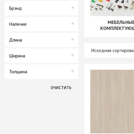
+ еще 4 катего
Аврора
Брэнд
LAMARTY
МЕБЕЛЬНЫ
Ручки мебельн
Наличие
КОМПЛЕКТУЮ
Профиль GOLA (
В наличии
Длина
Профиль GOLA (
Нет в наличии
Профиль GOLA 
2,75 м
Ручки мебельны
Ширина
Ручки мебельны
1,83 м
Ручки мебельны
Толщина
KERRON
Ручки мебельны
16 мм
ОЧИСТИТЬ
Трубные систе
ТРУБА 30 х 15 
КОМПЛЕКТУЮЩ
ТРУБА D=16мм (