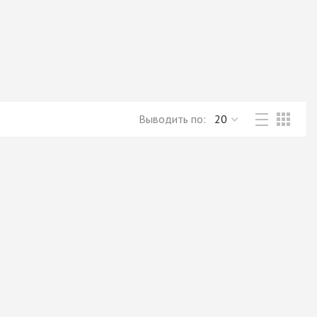
Новое поступление товаров
в категории “Листовые материалы”
КУПИТЬ
Выводить по: