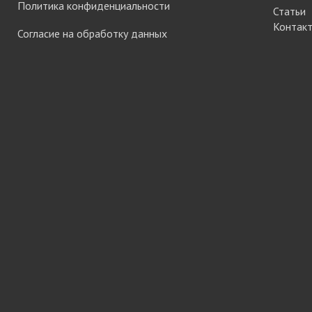
Политика конфиденциальности
Статьи
Система шкафа
Контак
SAMET
Согласие на обработку данных
Система шкафа
SKS Турция
Система шкафа
АЛКОМ
Система шкафа
легкая пластико
Уплотнители дл
купе
+ еще 0 катего
Электрическое
оснащение ме
Освещение для
Удлиннители
электрические 