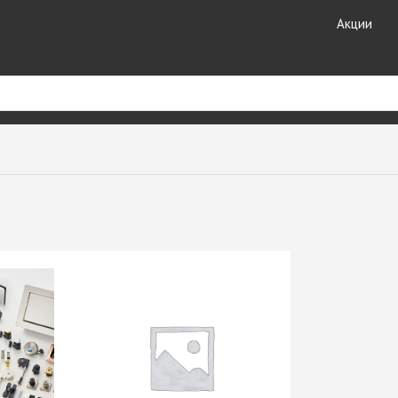
Акции
риал
Кухонные
Кромочные материалы
комплектующие
ные
Кромка DOLLKEN
Лотки для столовых
Кромка EGGER
принадлежностей
ешницы +
Кромка Galoplast
Мойки кухонные
Кромка GP-Plast
Планки для столешниц и
т HPL
Кромка LAMARTY
фартуков
Кромка Ligna Decor
Плинтуса для столешниц
Кромка NeoPlast (Китай)
Смесители GranFest
ЗДЕЛИЯ
Кромка PORTAKAL
Смесители SAVOL
(Турция)
Стекло каленое