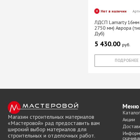
Хром)
ТРУБА D=16мм (
Нет в наличии
Арт
Черный)
ЛДСП Lamarty 16мм 
ТРУБА D=25мм 
2750 мм) Аврора (тис
КОМПЛЕКТУЮЩ
Дуб)
ТРУБА D=32 и с
5 430.00
руб.
перил
ТРУБА D=50мм 
ПОДРОБНЕЕ
КОМПЛЕКТУЮЩ
Системы разд
дверей
Система для
Меню
межкомнатных 
Каталог
Система шкафа
Магазин строительных материалов
Акции
«Мастеровой» рад предоставить вам
AVIRA
Достав
широкий выбор материалов для
Система шкафа
Информ
строительных и отделочных работ.
Hettich
скачива