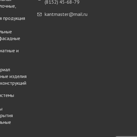
(8152) 45-68-79
лочные,
kantmaster@mail.ru
я продукция
льные
 фасадные
натные и
ериал
ные изделия
 конструкций
истемы
ы
крытия
льные