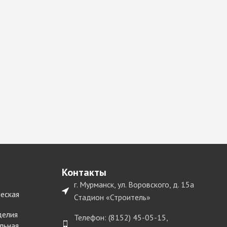
Контакты
г. Мурманск, ул. Воровского, д. 15а
еская
Стадион «Строитель»
делия
Телефон: (8152) 45-05-15,
льная