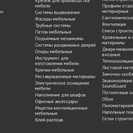
Крепеж для производства
Опоры цокольные
-купе
BLUM
мебели
Профили отде
Подпятники, протекторы
интерьерные
ты
Системы выдвижения
Подъемные механизмы
Сантехническа
Фасады мебельные
-купе
DTC
Вентиляция
Трубные системы
Подъемные механизмы
Смеси строите
Петли мебельные
Инструмент для
-купе
SAMET
Кровельные и
Подъемные механизмы
изготовления мебели
материалы
Системы раздвижных дверей
-купе
Кондукторы и шаблоны
Двери межком
Опоры мебельные
входные
вая
Черон
Крючки мебельные
Инструмент для
Теплоизоляция
я шкафа-
Пильные диски Freud
изготовления мебели
Листовой мат
Сверла для меб
Крючки мебельные
Замочно-скобя
Реставрационные материалы
производства
рии
Реставрационные
Звукоизоляция
Электрическое оснащение
Сверла для прсадочных
материалы
SoundGuard
мебели
станков
Потолочные с
ВОСК МЕБЕЛЬНЫЙ
Наполнение для шкафов
Столярные инструменты
Обои
Офисные аксессуары
МЯГКИЙ
Фрезы по дереву
Пиломатериал
бели
Решетки вентиляционные
ВОСК МЕБЕЛЬНЫЙ
Напольные по
мебельные
 мебели
ТВЕРДЫЙ
Сетки строите
Клей-расплав
ЖИДКАЯ КОЖА
Наполнение для
для
ЛАК РЕСТАВРАЦИОННЫЙ
шкафов