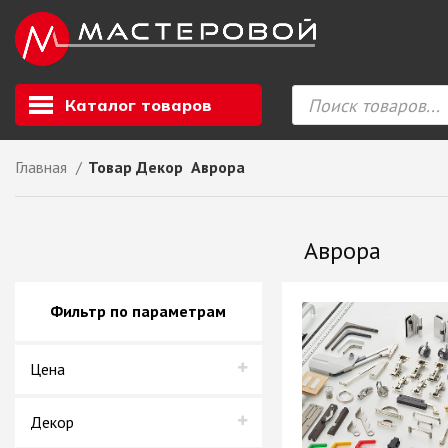
Каталог товаров
Главная
Товар Декор
Аврора
Листовой мате
GIZIR // Фасад
Аврора
полотна, кромка
ЕВРОХИМ, Стол
Ф.п. + кромка
Фильтр по параметрам
Компакт ламина
ЛДСП
Цена
СКИФ
СОЮЗ // ВСЕ И
ХДФ
Декор