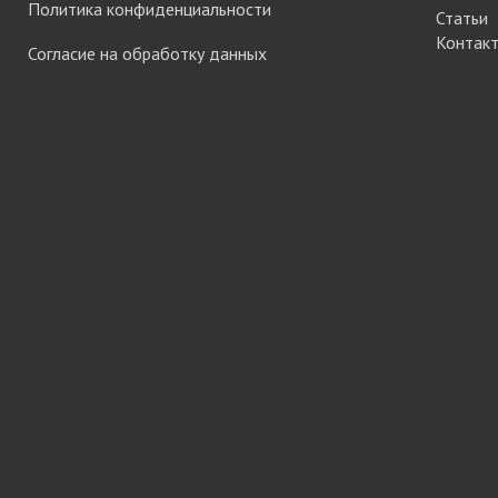
Политика конфиденциальности
Статьи
Система шкафа
Контак
SAMET
Согласие на обработку данных
Система шкафа
SKS Турция
Система шкафа
АЛКОМ
Система шкафа
легкая пластико
Уплотнители дл
купе
+ еще 0 катего
Электрическое
оснащение ме
Освещение для
Удлиннители
электрические 