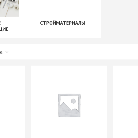
рии
+ еще 1 категории
"Скинали"
Сушилки для посуды
+ еще 1 категории
Е
СТРОЙМАТЕРИАЛЫ
ые
Крепеж для
ЩИЕ
производства мебели
Opes)
Винты мебельные
Rehau)
Системы выдвижения
Втулки, муфты, шайбы
PFR
Корзины выдвижные
Демпферы,
е AMIX
Метабоксы
амортизаторы,
е GTV
Направляющие
толкатели
е
роликовые
Заглушки мебельные
Направляющие
Зеркалодержатели
е Китай
шариковые 17мм/ххх
Крепеж мебельный
Направляющие
прочий
шариковые 35мм/ххх
Кронштейны
мы
Направляющие
Магниты мебельные
мм И
шариковые 45мм/ххх
+ еще 10 категорий
ИЕ
Направляющие
Рейлинг
шариковые 45мм/ххх