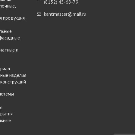
(8152) 45-68-79
лочные,
kantmaster@mail.ru
я продукция
льные
 фасадные
натные и
ериал
ные изделия
 конструкций
истемы
ы
крытия
льные