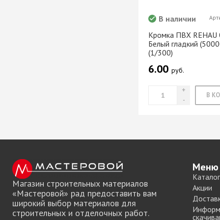
Хром)
ТРУБА D=16мм (
В наличии
Арт
Черный)
Кромка ПВХ REHAU 
ТРУБА D=25мм 
Белый гладкий (500
КОМПЛЕКТУЮЩ
(1/300)
ТРУБА D=32 и с
6.00
руб.
перил
ТРУБА D=50мм 
КОМПЛЕКТУЮЩ
Системы разд
дверей
Система для
Меню
межкомнатных 
Каталог
Система шкафа
Магазин строительных материалов
Акции
«Мастеровой» рад предоставить вам
AVIRA
Достав
широкий выбор материалов для
Система шкафа
Информ
строительных и отделочных работ.
Hettich
скачива