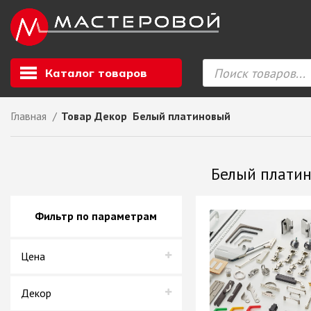
Каталог товаров
Главная
Товар Декор
Белый платиновый
Листовой мате
GIZIR // Фасад
Белый плати
полотна, кромка
ЕВРОХИМ, Стол
Ф.п. + кромка
Фильтр по параметрам
Компакт ламина
ЛДСП
Цена
СКИФ
СОЮЗ // ВСЕ И
ХДФ
Декор