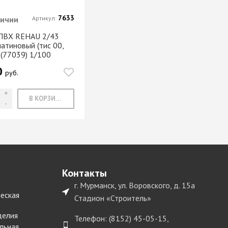
7633
личии
Артикул:
ПВХ REHAU 2/43
атиновый (тис 00,
 (77039) 1/100
0
руб.
В КОРЗИНУ
Контакты
г. Мурманск, ул. Воровского, д. 15а
еская
Стадион «Строитель»
делия
Телефон: (8152) 45-05-15,
льная