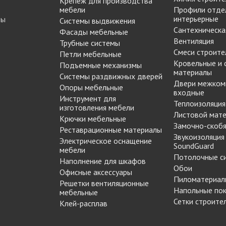
Крепеж для производства
Опоры цокольные
-купе
BLUM
мебели
Профили отде
Подпятники, протекторы
интерьерные
ты
Системы выдвижения
Подъемные механизмы
Сантехническа
Фасады мебельные
-купе
DTC
Вентиляция
Трубные системы
Подъемные механизмы
Смеси строите
Петли мебельные
Инструмент для
-купе
SAMET
Кровельные и
Подъемные механизмы
изготовления мебели
материалы
Системы раздвижных дверей
-купе
Кондукторы и шаблоны
Двери межком
Опоры мебельные
входные
вая
Черон
Крючки мебельные
Инструмент для
Теплоизоляция
я шкафа-
Пильные диски Freud
изготовления мебели
Листовой мат
Сверла для меб
Крючки мебельные
Замочно-скобя
Реставрационные материалы
производства
рии
Реставрационные
Звукоизоляция
Электрическое оснащение
Сверла для прсадочных
материалы
SoundGuard
мебели
станков
Потолочные с
ВОСК МЕБЕЛЬНЫЙ
Наполнение для шкафов
Столярные инструменты
Обои
Офисные аксессуары
МЯГКИЙ
Фрезы по дереву
Пиломатериал
бели
Решетки вентиляционные
ВОСК МЕБЕЛЬНЫЙ
Напольные по
мебельные
 мебели
ТВЕРДЫЙ
Сетки строите
Клей-расплав
ЖИДКАЯ КОЖА
Наполнение для
для
ЛАК РЕСТАВРАЦИОННЫЙ
шкафов