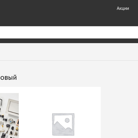
Акции
риал
Кухонные
Кромочные материалы
комплектующие
ные
Кромка DOLLKEN
новый
Лотки для столовых
Кромка EGGER
принадлежностей
ешницы +
Кромка Galoplast
Мойки кухонные
Кромка GP-Plast
Планки для столешниц и
т HPL
Кромка LAMARTY
фартуков
Кромка Ligna Decor
Плинтуса для столешниц
Кромка NeoPlast (Китай)
Смесители GranFest
ЗДЕЛИЯ
Кромка PORTAKAL
Смесители SAVOL
(Турция)
Стекло каленое