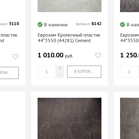
Опоры цокольные
-купе
BLUM
Подпятники, протекторы
Подъемные механизмы
-купе
DTC
5110
Б142
икул:
В наличии
Артикул:
В на
Подъемные механизмы
Инструмент для
пластик
Еврохим Кромочный пластик
Еврохим
-купе
SAMET
изготовления мебели
nd
44*3550 (44281) Cement
44*3550
-купе
Кондукторы и шаблоны
1 010.00
1 250
руб.
вая
Черон
Крючки мебельные
я шкафа-
Пильные диски Freud
В КОРЗИНУ
Сверла для меб
В КОРЗИНУ
производства
рии
Реставрационные
Сверла для прсадочных
материалы
станков
ВОСК МЕБЕЛЬНЫЙ
Столярные инструменты
МЯГКИЙ
Фрезы по дереву
бели
ВОСК МЕБЕЛЬНЫЙ
 мебели
ТВЕРДЫЙ
ЖИДКАЯ КОЖА
Наполнение для
для
ЛАК РЕСТАВРАЦИОННЫЙ
шкафов