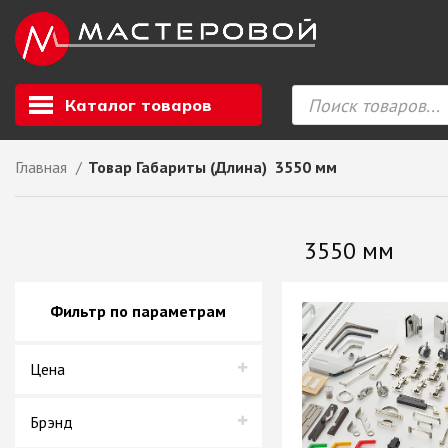
Каталог товаров
Главная
Товар Габариты (Длина)
3550 мм
Листовой мате
GIZIR // Фасад
3550 мм
полотна, кромка
ЕВРОХИМ, Стол
Ф.п. + кромка
Фильтр по параметрам
Компакт ламина
ЛДСП
Цена
СКИФ
СОЮЗ // ВСЕ И
ХДФ
Брэнд