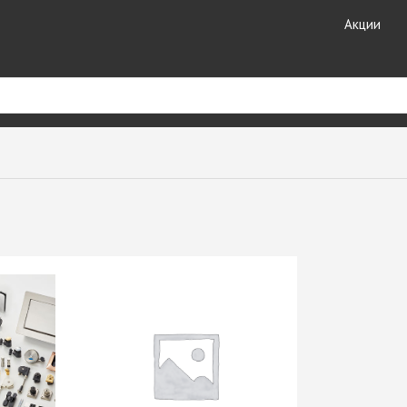
Акции
риал
Кухонные
Кромочные материалы
комплектующие
ные
Кромка DOLLKEN
Лотки для столовых
Кромка EGGER
принадлежностей
ешницы +
Кромка Galoplast
Мойки кухонные
Кромка GP-Plast
Планки для столешниц и
т HPL
Кромка LAMARTY
фартуков
Кромка Ligna Decor
Плинтуса для столешниц
Кромка NeoPlast (Китай)
Смесители GranFest
ЗДЕЛИЯ
Кромка PORTAKAL
Смесители SAVOL
(Турция)
Стекло каленое