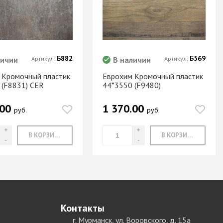
Б882
Б569
личии
Артикул:
В наличии
Артикул:
 Кромочный пластик
Еврохим Кромочный пластик
 (F8831) CER
44*3550 (F9480)
.00
1 370.00
руб.
руб.
В КОРЗИНУ
В КОРЗИНУ
Контакты
г. Мурманск, ул. Воровского, д. 15а