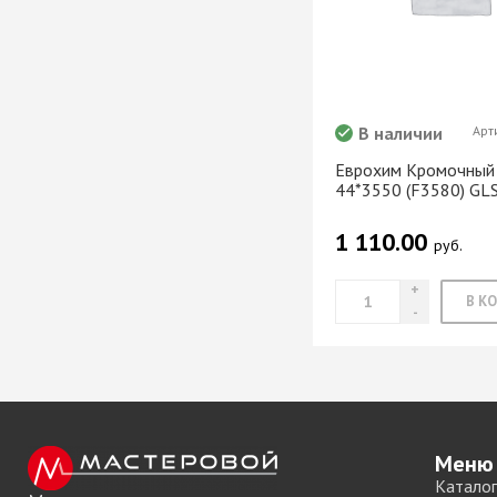
мебели
Офисные аксес
В наличии
Арт
Еврохим Кромочный 
Клей-расплав
44*3550 (F3580) GL
1 110.00
руб.
Меню
Каталог