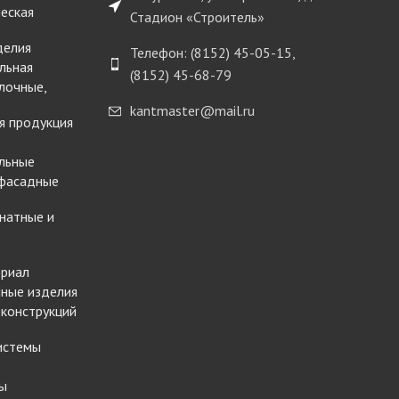
еская
Стадион «Строитель»
делия
Телефон: (8152) 45-05-15,
льная
(8152) 45-68-79
лочные,
kantmaster@mail.ru
я продукция
льные
 фасадные
натные и
ериал
ные изделия
 конструкций
истемы
ы