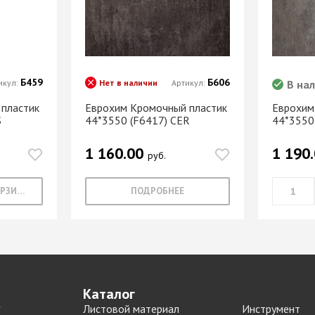
МАРКЕР МЕБЕЛЬНЫЙ
Замки мебельные
РЕСТАВРАЦИОННЫЕ
Корзины Kessebohmer
ИНСТРУМЕНТЫ
Пантографы
суары
ШТРИХ МЕБЕЛЬНЫЙ
Полоки сетчатые,
Б459
Б606
икул:
Нет в наличии
Артикул:
В на
обувные механизмы
Штанги выдвижные,
пластик
Еврохим Кромочный пластик
Еврохим
Решетки
S
44*3550 (F6417) CER
44*3550
брючницы
вентиляционные
мебельные
1 160.00
1 190
руб.
В КОРЗИНУ
ПОДРОБНЕЕ
Каталог
Листовой материал
Инструмент