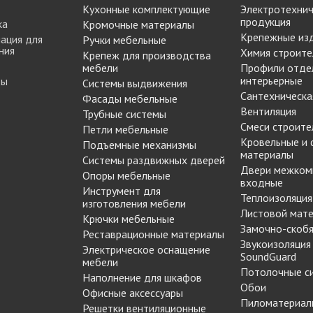
Кухонные комплектующие
Электротехнич
продукция
ка
Кромочные материалы
Крепежные из
ация для
Ручки мебельные
ния
Химия строите
Крепеж для производства
мебели
Профили отде
интерьерные
ты
Системы выдвижения
Сантехническа
Фасады мебельные
Вентиляция
Трубные системы
Смеси строите
Петли мебельные
Кровельные и
Подъемные механизмы
материалы
Системы раздвижных дверей
Двери межком
Опоры мебельные
входные
Инструмент для
Теплоизоляция
изготовления мебели
Листовой мат
Крючки мебельные
Замочно-скобя
Реставрационные материалы
Звукоизоляция
Электрическое оснащение
SoundGuard
мебели
Потолочные с
Наполнение для шкафов
Обои
Офисные аксессуары
Пиломатериал
Решетки вентиляционные