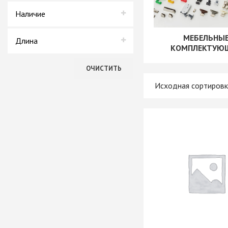
+ еще 4 катего
Еврохим
Наличие
В наличии
МЕБЕЛЬНЫ
Ручки мебельн
Длина
КОМПЛЕКТУЮ
Нет в наличии
Профиль GOLA (
3550 мм
Профиль GOLA (
ОЧИСТИТЬ
Профиль GOLA 
Ручки мебельны
Ручки мебельны
Ручки мебельны
KERRON
Ручки мебельны
Трубные систе
ТРУБА 30 х 15 
КОМПЛЕКТУЮЩ
ТРУБА D=16мм (