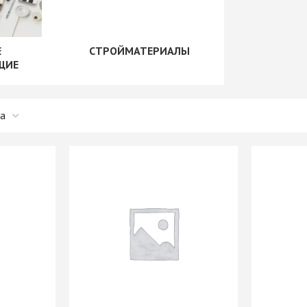
рии
+ еще 1 категории
"Скинали"
Сушилки для посуды
+ еще 1 категории
Е
СТРОЙМАТЕРИАЛЫ
ые
Крепеж для
ЩИЕ
производства мебели
Opes)
Винты мебельные
Rehau)
Системы выдвижения
Втулки, муфты, шайбы
PFR
Корзины выдвижные
Демпферы,
е AMIX
Метабоксы
амортизаторы,
е GTV
Направляющие
толкатели
е
роликовые
Заглушки мебельные
Направляющие
Зеркалодержатели
е Китай
шариковые 17мм/ххх
Крепеж мебельный
Направляющие
прочий
шариковые 35мм/ххх
Кронштейны
мы
Направляющие
Магниты мебельные
мм И
шариковые 45мм/ххх
+ еще 10 категорий
ИЕ
Направляющие
Рейлинг
шариковые 45мм/ххх