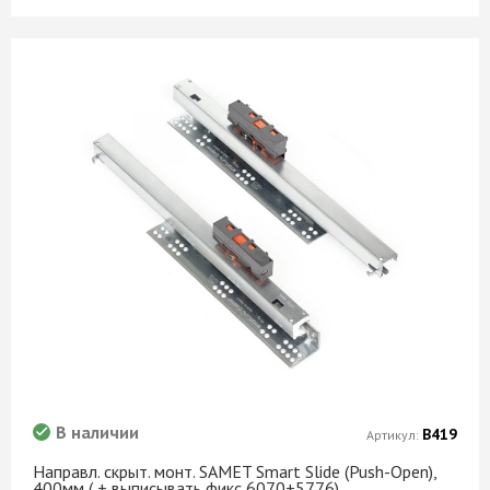
В наличии
В419
Артикул:
Направл. скрыт. монт. SAMET Smart Slide (Push-Open),
400мм ( + выписывать фикс 6070+5776)