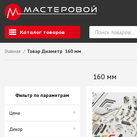
Каталог товаров
Главная
Товар Диаметр
160 мм
Листовой мате
GIZIR // Фасад
160 мм
полотна, кромка
ЕВРОХИМ, Стол
Ф.п. + кромка
Фильтр по параметрам
Компакт ламина
ЛДСП
Цена
СКИФ
СОЮЗ // ВСЕ И
ХДФ
Декор