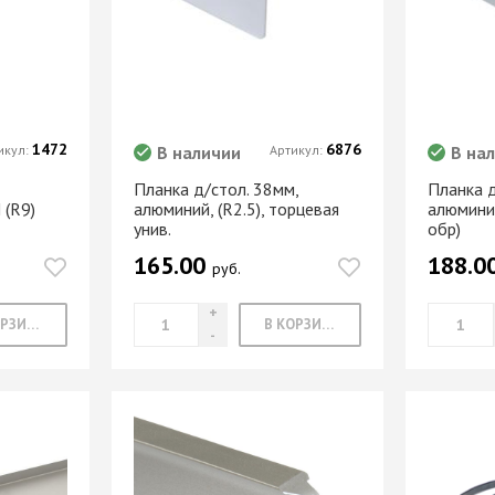
МАРКЕР МЕБЕЛЬНЫЙ
Замки мебельные
РЕСТАВРАЦИОННЫЕ
Корзины Kessebohmer
ИНСТРУМЕНТЫ
Пантографы
суары
ШТРИХ МЕБЕЛЬНЫЙ
Полоки сетчатые,
обувные механизмы
1472
6876
икул:
В наличии
Артикул:
В на
Штанги выдвижные,
Решетки
Планка д/стол. 38мм,
Планка д
брючницы
вентиляционные
(R9)
алюминий, (R2.5), торцевая
алюминий
мебельные
унив.
обр)
165.00
188.0
руб.
В КОРЗИНУ
В КОРЗИНУ