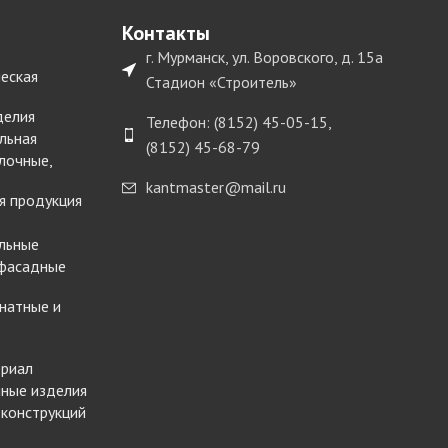
Контакты
г. Мурманск, ул. Воровского, д. 15а
еская
Стадион «Строитель»
делия
Телефон: (8152) 45-05-15,
льная
(8152) 45-68-79
лочные,
kantmaster@mail.ru
я продукция
льные
 фасадные
натные и
ериал
ные изделия
 конструкций