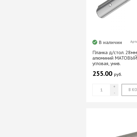
мебели
Офисные аксес
В наличии
Арт
Клей-расплав
Планка д/стол. 28мм
алюминий МАТОВЫЙ 
угловая, унив.
255.00
руб.