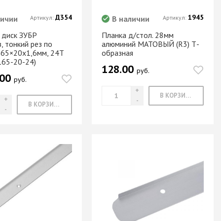
Д354
1945
личии
Артикул:
В наличии
Артикул:
 диск ЗУБР
Планка д/стол. 28мм
, тонкий рез по
алюминий МАТОВЫЙ (R3) Т-
165×20х1,6мм, 24T
образная
165-20-24)
128.00
руб.
.00
руб.
В КОРЗИНУ
В КОРЗИНУ