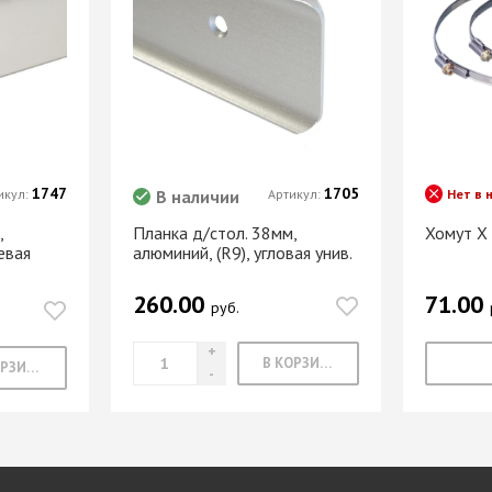
1747
1705
икул:
В наличии
Артикул:
Нет в 
,
Планка д/стол. 38мм,
Хомут Х
евая
алюминий, (R9), угловая унив.
260.00
71.00
руб.
В КОРЗИНУ
В КОРЗИНУ