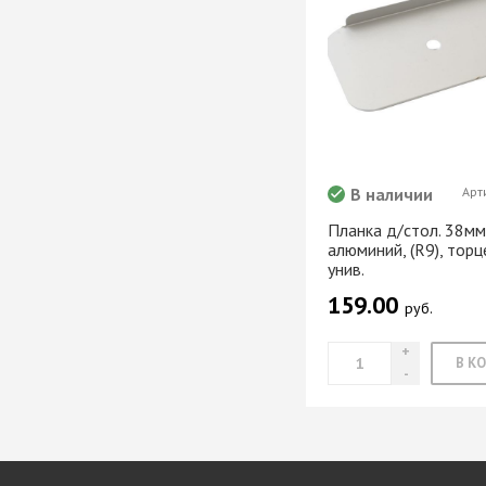
В наличии
Арт
Планка д/стол. 38мм
алюминий, (R9), торц
унив.
159.00
руб.