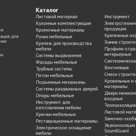
Каталог
Листовой материал
Инструмент
Кухонные комплектующие
Электротехнич
продукция
ка
Кромочные материалы
Крепежные из
ация для
Ручки мебельные
ния
Химия строите
Крепеж для производства
мебели
Профили отде
интерьерные
ты
Системы выдвижения
Сантехническа
Фасады мебельные
Вентиляция
Трубные системы
Смеси строите
Петли мебельные
Кровельные и
Подъемные механизмы
материалы
Системы раздвижных дверей
Двери межком
Опоры мебельные
входные
Инструмент для
Теплоизоляция
изготовления мебели
Листовой мат
Крючки мебельные
Замочно-скобя
Реставрационные материалы
Звукоизоляция
Электрическое оснащение
SoundGuard
мебели