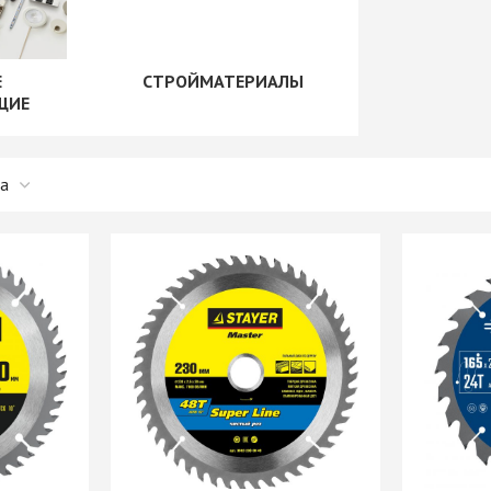
рии
+ еще 1 категории
"Скинали"
Сушилки для посуды
+ еще 1 категории
Е
СТРОЙМАТЕРИАЛЫ
ые
Крепеж для
ЩИЕ
производства мебели
Opes)
Винты мебельные
Rehau)
Системы выдвижения
Втулки, муфты, шайбы
PFR
Корзины выдвижные
Демпферы,
е AMIX
Метабоксы
амортизаторы,
е GTV
Направляющие
толкатели
е
роликовые
Заглушки мебельные
Направляющие
Зеркалодержатели
е Китай
шариковые 17мм/ххх
Крепеж мебельный
Направляющие
прочий
шариковые 35мм/ххх
Кронштейны
мы
Направляющие
Магниты мебельные
мм И
шариковые 45мм/ххх
+ еще 10 категорий
ИЕ
Направляющие
Рейлинг
шариковые 45мм/ххх