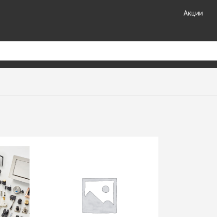
Акции
риал
Кухонные
Кромочные материалы
комплектующие
ные
Кромка DOLLKEN
Лотки для столовых
Кромка EGGER
принадлежностей
ешницы +
Кромка Galoplast
Мойки кухонные
Кромка GP-Plast
Планки для столешниц и
т HPL
Кромка LAMARTY
фартуков
Кромка Ligna Decor
Плинтуса для столешниц
Кромка NeoPlast (Китай)
Смесители GranFest
ЗДЕЛИЯ
Кромка PORTAKAL
Смесители SAVOL
(Турция)
Стекло каленое