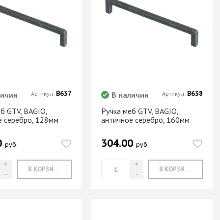
В637
В638
личии
Артикул:
В наличии
Артикул:
б GTV, BAGIO,
Ручка меб GTV, BAGIO,
е серебро, 128мм
античное серебро, 160мм
0
304.00
руб.
руб.
В КОРЗИНУ
В КОРЗИНУ