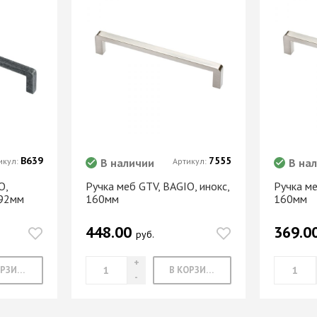
В639
7555
икул:
В наличии
Артикул:
В на
O,
Ручка меб GTV, BAGIO, инокс,
Ручка ме
192мм
160мм
160мм
448.00
369.0
руб.
В КОРЗИНУ
В КОРЗИНУ