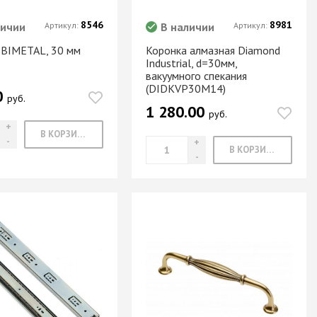
8546
8981
личии
Артикул:
В наличии
Артикул:
 BIMETAL, 30 мм
Коронка алмазная Diamond
Industrial, d=30мм,
вакуумного спекания
(DIDKVP30M14)
0
руб.
1 280.00
руб.
В КОРЗИНУ
В КОРЗИНУ