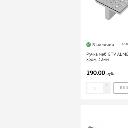
мебели
Офисные аксес
В наличии
Арт
Клей-расплав
Ручка меб GTV, ALME
хром, 32мм
290.00
руб.