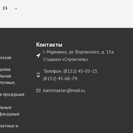
13
→
Контакты
г. Мурманск, ул. Воровского, д. 15а
еская
Стадион «Строитель»
делия
Телефон: (8152) 45-05-15,
льная
(8152) 45-68-79
лочные,
kantmaster@mail.ru
я продукция
льные
 фасадные
натные и