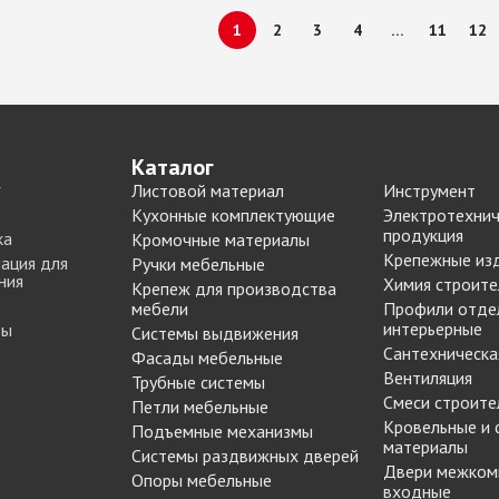
1
2
3
4
…
11
12
Каталог
Листовой материал
Инструмент
Кухонные комплектующие
Электротехнич
продукция
ка
Кромочные материалы
Крепежные из
ация для
Ручки мебельные
ния
Химия строите
Крепеж для производства
мебели
Профили отде
интерьерные
ты
Системы выдвижения
Сантехническа
Фасады мебельные
Вентиляция
Трубные системы
Смеси строите
Петли мебельные
Кровельные и
Подъемные механизмы
материалы
Системы раздвижных дверей
Двери межком
Опоры мебельные
входные