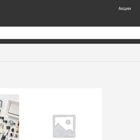
Акции
риал
Кухонные
Кромочные материалы
комплектующие
ные
Кромка DOLLKEN
Лотки для столовых
Кромка EGGER
принадлежностей
ешницы +
Кромка Galoplast
Мойки кухонные
Кромка GP-Plast
Планки для столешниц и
т HPL
Кромка LAMARTY
фартуков
Кромка Ligna Decor
Плинтуса для столешниц
Кромка NeoPlast (Китай)
Смесители GranFest
ЗДЕЛИЯ
Кромка PORTAKAL
Смесители SAVOL
(Турция)
Стекло каленое