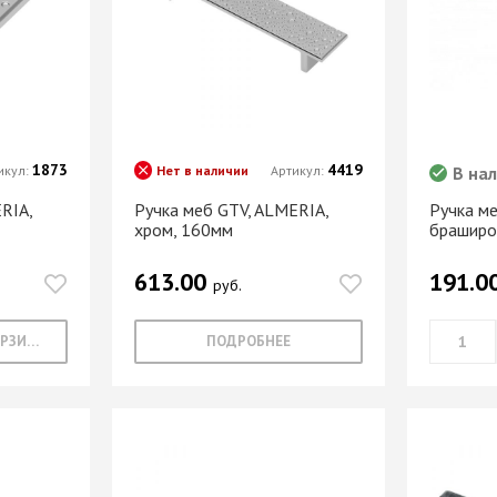
МАРКЕР МЕБЕЛЬНЫЙ
Замки мебельные
РЕСТАВРАЦИОННЫЕ
Корзины Kessebohmer
ИНСТРУМЕНТЫ
Пантографы
суары
ШТРИХ МЕБЕЛЬНЫЙ
Полоки сетчатые,
обувные механизмы
Штанги выдвижные,
1873
4419
икул:
Нет в наличии
Артикул:
В на
Решетки
брючницы
вентиляционные
RIA,
Ручка меб GTV, ALMERIA,
Ручка ме
мебельные
хром, 160мм
браширо
613.00
191.0
руб.
В КОРЗИНУ
ПОДРОБНЕЕ