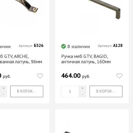
Б526
А128
личии
Артикул:
В наличии
Артикул:
б GTV, ARCHE,
Ручка меб GTV, BAGIO,
ванная латунь, 96мм
античная латунь, 160мм
0
464.00
руб.
руб.
В КОРЗИНУ
В КОРЗИНУ