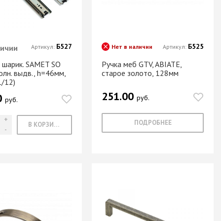
Б527
Б525
личии
Артикул:
Нет в наличии
Артикул:
. шарик. SAMET SO
Ручка меб GTV, ABIATE,
олн. выдв., h=46мм,
старое золото, 128мм
1/12)
251.00
0
руб.
руб.
ПОДРОБНЕЕ
В КОРЗИНУ