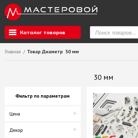
Каталог товаров
Главная
Товар Диаметр
30 мм
Листовой мате
GIZIR // Фасад
30 мм
полотна, кромка
ЕВРОХИМ, Стол
Ф.п. + кромка
Фильтр по параметрам
Компакт ламина
ЛДСП
Цена
СКИФ
СОЮЗ // ВСЕ И
ХДФ
Декор