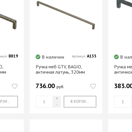
В819
А135
икул:
В наличии
Артикул:
В на
O,
Ручка меб GTV, BAGIO,
Ручка ме
2мм
античная латунь, 320мм
антично
736.00
383.0
руб.
В КОРЗИНУ
В КОРЗИНУ