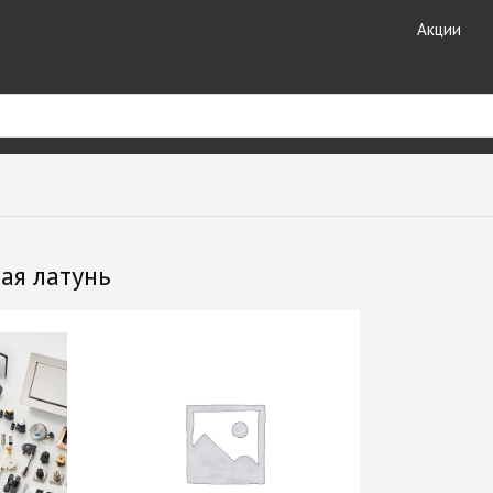
Акции
риал
Кухонные
Кромочные материалы
комплектующие
ные
Кромка DOLLKEN
ая латунь
Лотки для столовых
Кромка EGGER
принадлежностей
ешницы +
Кромка Galoplast
Мойки кухонные
Кромка GP-Plast
Планки для столешниц и
т HPL
Кромка LAMARTY
фартуков
Кромка Ligna Decor
Плинтуса для столешниц
Кромка NeoPlast (Китай)
Смесители GranFest
ЗДЕЛИЯ
Кромка PORTAKAL
Смесители SAVOL
(Турция)
Стекло каленое