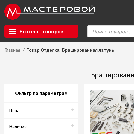
Каталог товаров
Главная
Товар Отделка
Брашированная латунь
Листовой мате
GIZIR // Фасад
Брашированн
полотна, кромка
ЕВРОХИМ, Стол
Ф.п. + кромка
Фильтр по параметрам
Компакт ламина
ЛДСП
Цена
СКИФ
СОЮЗ // ВСЕ И
ХДФ
Наличие