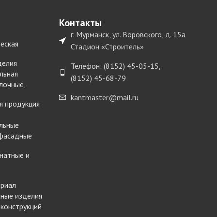
Контакты
г. Мурманск, ул. Воровского, д. 15а
еская
Стадион «Строитель»
делия
Телефон: (8152) 45-05-15,
льная
(8152) 45-68-79
лочные,
kantmaster@mail.ru
я продукция
льные
 фасадные
натные и
ериал
ные изделия
 конструкций