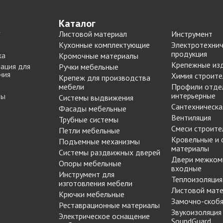
Push to Open
Петли мебельные
Рейлинг
Направляющие
Каталог
Петли AGV Китай
шариковые 45мм/ххх с
Листовой материал
Инструмент
И
Петли BLUM
доводчиком
Кухонные комплектующие
Электротехнич
ИЕ
Петли FGV Италия
продукция
ка
Кромочные материалы
+ еще 1 категории
истема
Крепежные из
Петли FIRMAX
ация для
Ручки мебельные
ния
Химия строите
Петли GTV Польша
Крепеж для производства
И
мебели
Профили отде
Петли Hettich Германия
интерьерные
ты
Подъемные механизмы
Системы выдвижения
ИЕ
Петли MF Китай
Сантехническа
Фасады мебельные
Газовые лифты
Петли SAMET Турция
Вентиляция
Трубные системы
Кронштейны
Смеси строите
+ еще 5 категорий
Петли мебельные
вижных
механические
Кровельные и
Подъемные механизмы
материалы
Подъемники
Системы раздвижных дверей
Двери межком
KESSEBOHMER Фри
Опоры мебельные
Опоры мебельные
входные
дверей
Фолд Шорт
Инструмент для
Теплоизоляция
Ножка мебельная
изготовления мебели
-купе
Подъемники
Листовой мат
710/820/1100 d=60мм
Крючки мебельные
KESSEBOHMER ФриФлап
Замочно-скобя
Реставрационные материалы
Опоры колесные
-купе
Мини/Форте, ФриСпейс
Звукоизоляция
Электрическое оснащение
Опоры мебельные прочие
Подъемные механизмы
SoundGuard