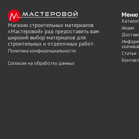
Хром)
ТРУБА D=16мм (
Меню
Черный)
Каталог
ТРУБА D=25мм 
Магазин строительных материалов
Акции
«Мастеровой» рад предоставить вам
КОМПЛЕКТУЮЩ
Достав
широкий выбор материалов для
ТРУБА D=32 и с
Информ
строительных и отделочных работ.
скачива
перил
Политика конфиденциальности
Статьи
ТРУБА D=50мм 
Контак
КОМПЛЕКТУЮЩ
Согласие на обработку данных
Системы разд
дверей
Система для
межкомнатных 
Система шкафа
AVIRA
Система шкафа
Hettich