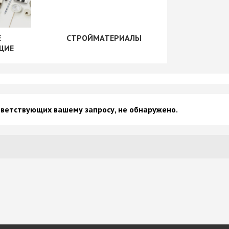
рии
+ еще 1 категории
"Скинали"
Сушилки для посуды
+ еще 1 категории
Е
СТРОЙМАТЕРИАЛЫ
ые
Крепеж для
ЩИЕ
производства мебели
Opes)
Винты мебельные
Rehau)
Системы выдвижения
Втулки, муфты, шайбы
PFR
Корзины выдвижные
Демпферы,
е AMIX
Метабоксы
амортизаторы,
е GTV
тветствующих вашему запросу, не обнаружено.
Направляющие
толкатели
е
роликовые
Заглушки мебельные
Направляющие
Зеркалодержатели
е Китай
шариковые 17мм/ххх
Крепеж мебельный
Направляющие
прочий
шариковые 35мм/ххх
Кронштейны
мы
Направляющие
Магниты мебельные
мм И
шариковые 45мм/ххх
+ еще 10 категорий
ИЕ
Направляющие
Рейлинг
шариковые 45мм/ххх