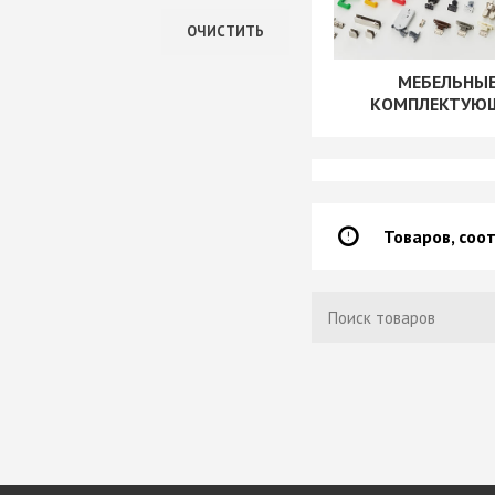
+ еще 4 катего
В наличии
ОЧИСТИТЬ
Нет в наличии
МЕБЕЛЬНЫ
Ручки мебельн
КОМПЛЕКТУЮ
Профиль GOLA (
Профиль GOLA (
Профиль GOLA 
Ручки мебельны
Ручки мебельны
Товаров, соо
Ручки мебельны
KERRON
Ручки мебельны
Трубные систе
ТРУБА 30 х 15 
КОМПЛЕКТУЮЩ
ТРУБА D=16мм (