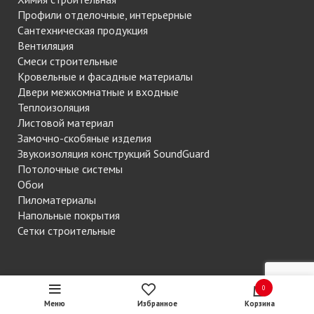
Профили отделочные, интерьерные
Сантехническая продукция
Вентиляция
Смеси строительные
Кровельные и фасадные материалы
Двери межкомнатные и входные
Теплоизоляция
Листовой материал
Замочно-скобяные изделия
Звукоизоляция конструкций SoundGuard
Потолочные системы
Обои
Пиломатериалы
Напольные покрытия
Сетки строительные
Контакты
0
г. Мурманск, ул. Воровского, д. 15а Стадион
Меню
Избранное
Корзина