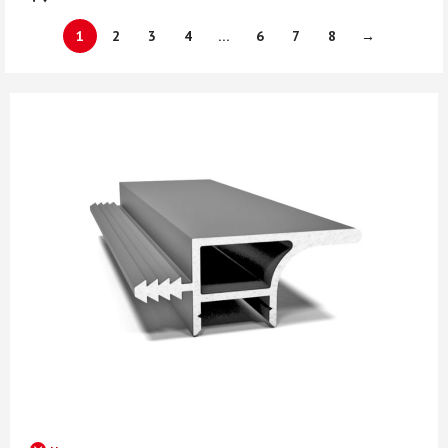
1
2
3
4
…
6
7
8
→