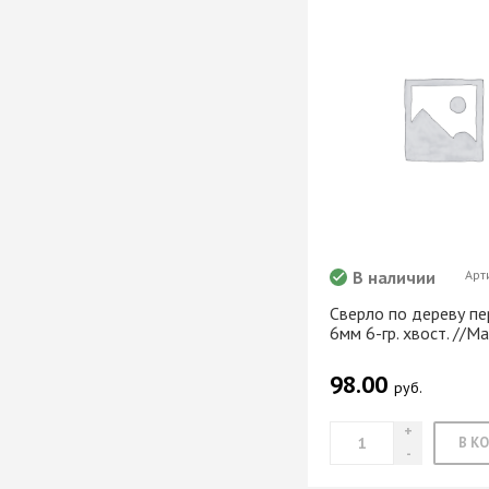
Система шкафа
SAMET
Система шкафа
SKS Турция
Система шкафа
АЛКОМ
Система шкафа
легкая пластико
Уплотнители дл
купе
В наличии
Арт
+ еще 0 катего
Сверло по дереву п
6мм 6-гр. хвост. //Ma
Электрическое
98.00
руб.
оснащение ме
Освещение для
Удлиннители
электрические 