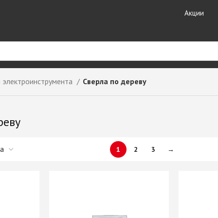
Акции
я электроинструмента
Сверла по дереву
риал
Кухонные
Кромочные материалы
комплектующие
ные
Кромка DOLLKEN
реву
Лотки для столовых
Кромка EGGER
принадлежностей
ешницы +
Кромка Galoplast
Мойки кухонные
Кромка GP-Plast
1
2
3
→
Планки для столешниц и
т HPL
Кромка LAMARTY
фартуков
Кромка Ligna Decor
Плинтуса для столешниц
Кромка NeoPlast (Китай)
Смесители GranFest
ЗДЕЛИЯ
Кромка PORTAKAL
Смесители SAVOL
(Турция)
Стекло каленое