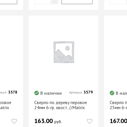
3578
3579
икул:
В наличии
Артикул:
В на
еровое
Сверло по дереву перовое
Сверло 
atrix
24мм 6-гр. хвост. //Matrix
25мм 6-г
163.00
167.0
руб.