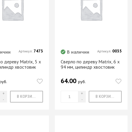
Новое поступление товаров
в категории “Листовые материалы”
КУПИТЬ
7473
0035
личии
Артикул:
В наличии
Артикул:
о дереву Matrix, 5 х
Сверло по дереву Matrix, 6 х
цилиндр хвостовик
94 мм, цилиндр хвостовик
64.00
руб.
руб.
В КОРЗИНУ
В КОРЗИНУ