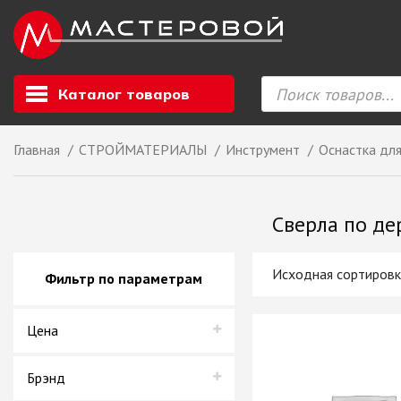
Каталог товаров
Главная
СТРОЙМАТЕРИАЛЫ
Инструмент
Оснастка дл
Листовой мате
GIZIR // Фасад
Сверла по де
полотна, кромка
ЕВРОХИМ, Стол
Ф.п. + кромка
Фильтр по параметрам
Компакт ламина
ЛДСП
Цена
СКИФ
СОЮЗ // ВСЕ И
ХДФ
Брэнд