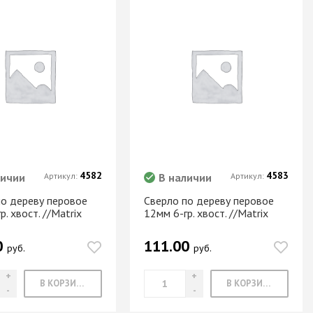
4582
4583
личии
Артикул:
В наличии
Артикул:
по дереву перовое
Сверло по дереву перовое
р. хвост. //Matrix
12мм 6-гр. хвост. //Matrix
0
111.00
руб.
руб.
В КОРЗИНУ
В КОРЗИНУ