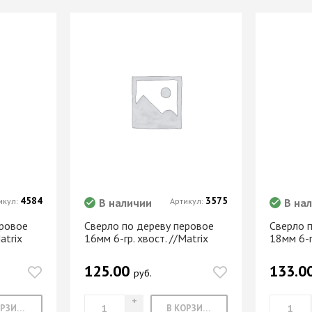
МАРКЕР МЕБЕЛЬНЫЙ
Замки мебельные
РЕСТАВРАЦИОННЫЕ
Корзины Kessebohmer
ИНСТРУМЕНТЫ
Пантографы
суары
ШТРИХ МЕБЕЛЬНЫЙ
Полоки сетчатые,
обувные механизмы
Штанги выдвижные,
Решетки
брючницы
вентиляционные
мебельные
4584
3575
икул:
В наличии
Артикул:
В на
еровое
Сверло по дереву перовое
Сверло 
atrix
16мм 6-гр. хвост. //Matrix
18мм 6-г
125.00
133.0
руб.
В КОРЗИНУ
В КОРЗИНУ