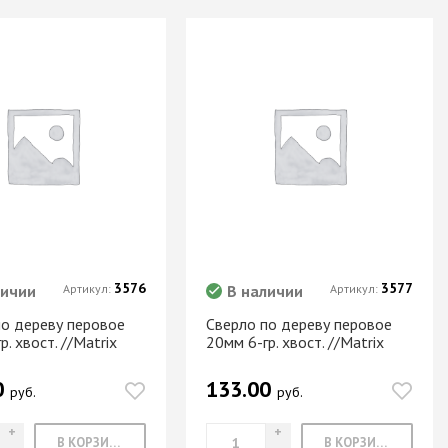
3576
3577
личии
Артикул:
В наличии
Артикул:
по дереву перовое
Сверло по дереву перовое
р. хвост. //Matrix
20мм 6-гр. хвост. //Matrix
0
133.00
руб.
руб.
В КОРЗИНУ
В КОРЗИНУ