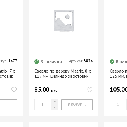
Push to Open
Петли мебельные
Рейлинг
Направляющие
Петли AGV Китай
шариковые 45мм/ххх с
И
Петли BLUM
доводчиком
ИЕ
Петли FGV Италия
+ еще 1 категории
истема
Петли FIRMAX
Петли GTV Польша
И
Петли Hettich Германия
Подъемные механизмы
ИЕ
Петли MF Китай
1477
3824
икул:
В наличии
Артикул:
В на
Газовые лифты
Петли SAMET Турция
rix, 7 х
Сверло по дереву Matrix, 8 х
Сверло п
Кронштейны
+ еще 5 категорий
стовик
117 мм, цилиндр хвостовик
125 мм,
вижных
механические
Подъемники
85.00
105.0
руб.
KESSEBOHMER Фри
Опоры мебельные
дверей
Фолд Шорт
Ножка мебельная
-купе
В КОРЗИНУ
Подъемники
710/820/1100 d=60мм
KESSEBOHMER ФриФлап
Опоры колесные
-купе
Мини/Форте, ФриСпейс
Опоры мебельные прочие
Подъемные механизмы