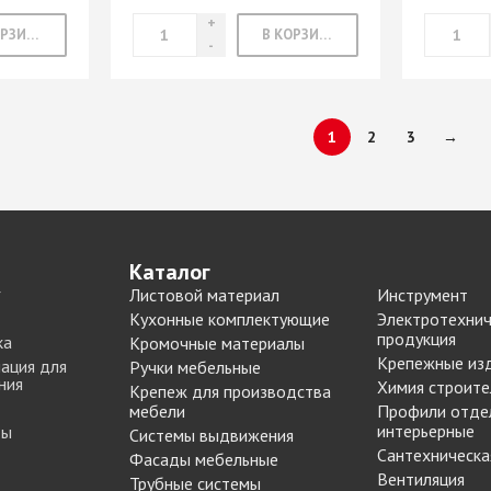
В КОРЗИНУ
В КОРЗИНУ
1
2
3
→
Каталог
Листовой материал
Инструмент
Кухонные комплектующие
Электротехнич
продукция
ка
Кромочные материалы
Крепежные из
ация для
Ручки мебельные
ния
Химия строите
Крепеж для производства
мебели
Профили отде
интерьерные
ты
Системы выдвижения
Сантехническа
Фасады мебельные
Вентиляция
Трубные системы