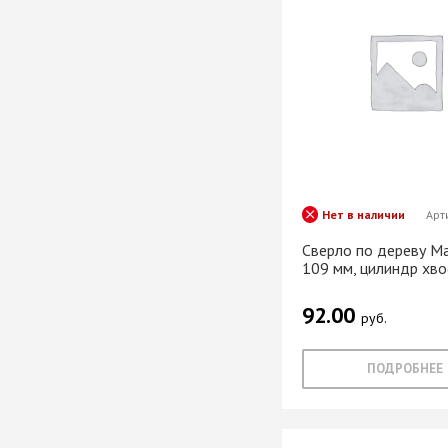
Хром)
ТРУБА D=16мм (
Черный)
ТРУБА D=25мм 
КОМПЛЕКТУЮЩ
ТРУБА D=32 и с
перил
ТРУБА D=50мм 
КОМПЛЕКТУЮЩ
Нет в наличии
Арт
Сверло по дереву Mat
109 мм, цилиндр хво
Системы разд
дверей
92.00
руб.
Система для
межкомнатных 
Система шкафа
ПОДРОБНЕЕ
AVIRA
Система шкафа
Hettich