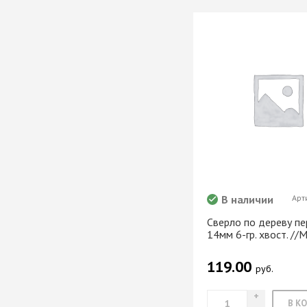
мебели
Офисные аксес
Клей-расплав
В наличии
Арт
Сверло по дереву п
14мм 6-гр. хвост. //M
119.00
руб.