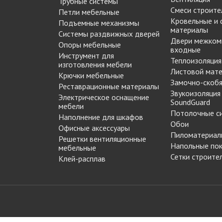
Трубные системы
МАРКЕР МЕБЕЛЬНЫЙ
Смеси строите
Петли мебельные
Замки мебельные
РЕСТАВРАЦИОННЫЕ
Кровельные и
Подъемные механизмы
Корзины Kessebohmer
материалы
ИНСТРУМЕНТЫ
Системы раздвижных дверей
Пантографы
Двери межком
суары
ШТРИХ МЕБЕЛЬНЫЙ
Опоры мебельные
входные
Полоки сетчатые,
Инструмент для
Теплоизоляция
обувные механизмы
изготовления мебели
Листовой мат
Штанги выдвижные,
Крючки мебельные
Решетки
Замочно-скобя
брючницы
Реставрационные материалы
вентиляционные
Звукоизоляция
Электрическое оснащение
мебельные
SoundGuard
мебели
Потолочные с
Наполнение для шкафов
Обои
Офисные аксессуары
Пиломатериал
Решетки вентиляционные
Напольные по
мебельные
Сетки строите
Клей-расплав