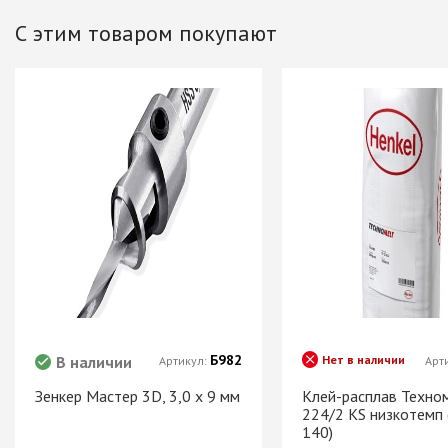
Хром)
С этим товаром покупают
ТРУБА D=16мм (
Черный)
ТРУБА D=25мм 
КОМПЛЕКТУЮЩ
ТРУБА D=32 и с
перил
ТРУБА D=50мм 
КОМПЛЕКТУЮЩ
Системы разд
дверей
Система для
межкомнатных 
Б982
В наличии
Нет в наличии
Артикул:
Арт
Система шкафа
AVIRA
Зенкер Мастер 3D, 3,0 х 9 мм
Клей-расплав Техно
224/2 KS низкотемп 
Система шкафа
140)
Hettich