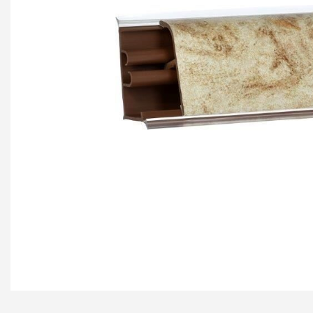
+ еще 4 катего
Ручки мебельн
Профиль GOLA (
Профиль GOLA (
Профиль GOLA 
Ручки мебельны
Ручки мебельны
Ручки мебельны
KERRON
Ручки мебельны
Трубные систе
ТРУБА 30 х 15 
КОМПЛЕКТУЮЩ
ТРУБА D=16мм (