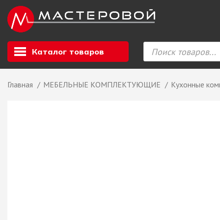
Каталог товаров
Главная
МЕБЕЛЬНЫЕ КОМПЛЕКТУЮЩИЕ
Кухонные ко
Листовой мате
GIZIR // Фасад
полотна, кромка
ЕВРОХИМ, Стол
Ф.п. + кромка
Компакт ламина
ЛДСП
СКИФ
СОЮЗ // ВСЕ И
ХДФ