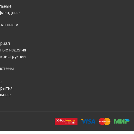
льные
 фасадные
натные и
ериал
ные изделия
 конструкций
истемы
ы
крытия
льные