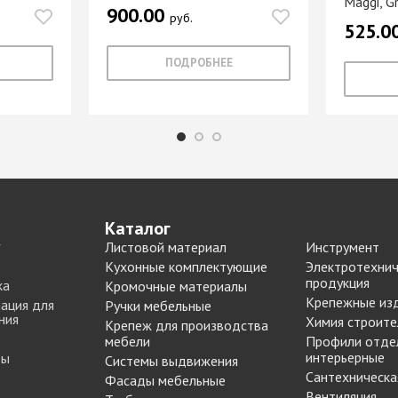
Maggi, G
900.00
Опоры цокольные
-купе
BLUM
руб.
525.0
Подпятники, протекторы
Подъемные механизмы
-купе
DTC
ПОДРОБНЕЕ
Подъемные механизмы
Инструмент для
-купе
SAMET
изготовления мебели
-купе
Кондукторы и шаблоны
вая
Черон
Крючки мебельные
я шкафа-
Пильные диски Freud
Сверла для меб
Каталог
производства
рии
Реставрационные
Листовой материал
Инструмент
Сверла для прсадочных
материалы
Кухонные комплектующие
Электротехнич
станков
продукция
ВОСК МЕБЕЛЬНЫЙ
ка
Кромочные материалы
Столярные инструменты
Крепежные из
ация для
МЯГКИЙ
Ручки мебельные
Фрезы по дереву
бели
ния
Химия строите
Крепеж для производства
ВОСК МЕБЕЛЬНЫЙ
мебели
Профили отде
 мебели
ТВЕРДЫЙ
интерьерные
ты
Системы выдвижения
ЖИДКАЯ КОЖА
Сантехническа
Наполнение для
Фасады мебельные
для
ЛАК РЕСТАВРАЦИОННЫЙ
шкафов
Вентиляция