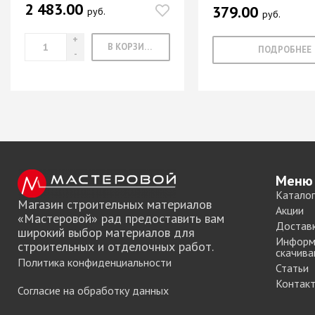
2 483.00
379.00
руб.
Система шкафа
руб.
SAMET
Система шкафа
В КОРЗИНУ
ПОДРОБНЕЕ
SKS Турция
Система шкафа
АЛКОМ
Система шкафа
легкая пластико
Уплотнители дл
купе
Меню
+ еще 0 катего
Каталог
Магазин строительных материалов
Акции
«Мастеровой» рад предоставить вам
Достав
широкий выбор материалов для
Электрическое
Информ
строительных и отделочных работ.
оснащение ме
скачива
Политика конфиденциальности
Статьи
Освещение для
Контак
Согласие на обработку данных
Удлиннители
электрические 