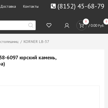
(8152) 45-68-79
Доставка
Контакты
0
0
/
0.00
Руб.
 столешниц
KORNER LB-37
38-6097 юрский камень,
а)