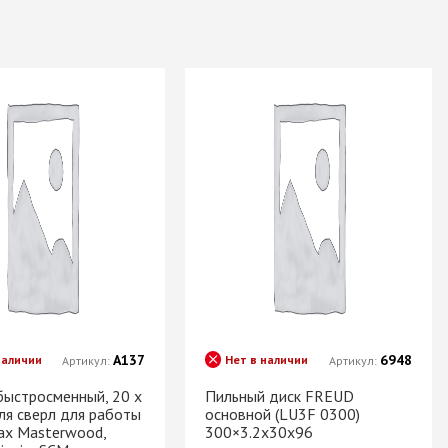
А137
6948
наличии
Нет в наличии
Артикул:
Артикул:
быстросменный, 20 х
Пильный диск FREUD
ля сверл для работы
основной (LU3F 0300)
ах Masterwood,
300×3.2x30x96