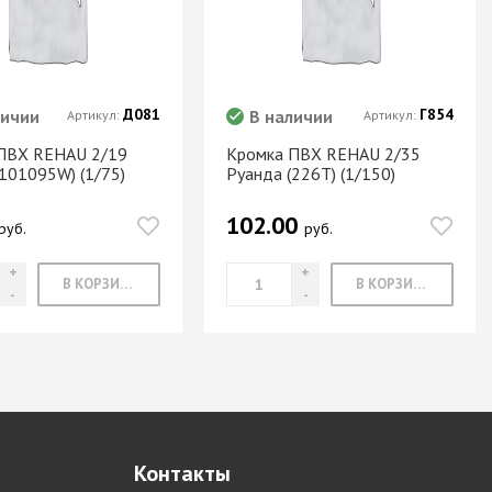
Д081
Г854
личии
В наличии
Артикул:
Артикул:
ПВХ REHAU 2/19
Кромка ПВХ REHAU 2/35
(101095W) (1/75)
Руанда (226Т) (1/150)
102.00
руб.
руб.
В КОРЗИНУ
В КОРЗИНУ
Контакты