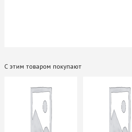
Хром)
ТРУБА D=16мм (
Черный)
ТРУБА D=25мм 
КОМПЛЕКТУЮЩ
ТРУБА D=32 и с
перил
ТРУБА D=50мм 
КОМПЛЕКТУЮЩ
С этим товаром покупают
Системы разд
дверей
Система для
межкомнатных 
Система шкафа
AVIRA
Система шкафа
Hettich