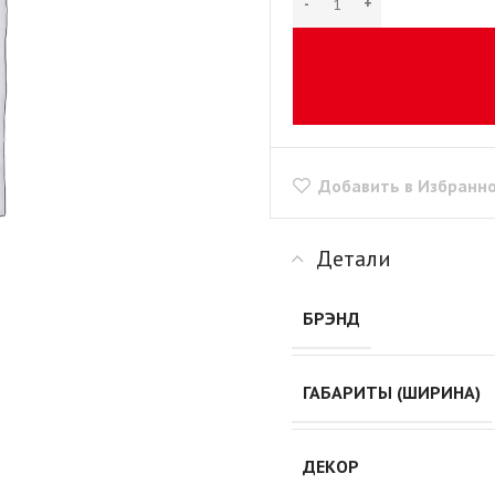
рии
+ еще 1 категории
"Скинали"
Сушилки для посуды
+ еще 1 категории
ые
Крепеж для
производства мебели
Opes)
Винты мебельные
Rehau)
Системы выдвижения
Втулки, муфты, шайбы
PFR
Добавить в Избранн
Корзины выдвижные
Демпферы,
е AMIX
Метабоксы
амортизаторы,
е GTV
Направляющие
толкатели
е
Детали
роликовые
Заглушки мебельные
Направляющие
Зеркалодержатели
е Китай
БРЭНД
шариковые 17мм/ххх
Крепеж мебельный
Направляющие
прочий
шариковые 35мм/ххх
Кронштейны
мы
ГАБАРИТЫ (ШИРИНА)
Направляющие
Магниты мебельные
мм И
шариковые 45мм/ххх
+ еще 10 категорий
ИЕ
Направляющие
ДЕКОР
Рейлинг
шариковые 45мм/ххх