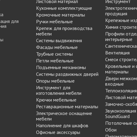
Листовой материал
Инструмент
МАРКЕР МЕБЕЛЬНЫЙ
Кухонные комплектующие
Электротехнич
Замки мебельные
РЕСТАВРАЦИОННЫЕ
продукция
ка
Кромочные материалы
Корзины Kessebohmer
ИНСТРУМЕНТЫ
Крепежные из
ация для
Ручки мебельные
Пантографы
ния
суары
ШТРИХ МЕБЕЛЬНЫЙ
Химия строите
Крепеж для производства
Полоки сетчатые,
мебели
Профили отде
обувные механизмы
интерьерные
ты
Системы выдвижения
Штанги выдвижные,
Сантехническа
Фасады мебельные
Решетки
Вентиляция
брючницы
Трубные системы
вентиляционные
Смеси строите
Петли мебельные
мебельные
Кровельные и
Подъемные механизмы
материалы
Системы раздвижных дверей
Двери межком
Опоры мебельные
входные
Инструмент для
Теплоизоляция
изготовления мебели
Листовой мат
Крючки мебельные
Замочно-скобя
Реставрационные материалы
Звукоизоляция
Электрическое оснащение
SoundGuard
мебели
Потолочные с
Наполнение для шкафов
Обои
Офисные аксессуары
Пиломатериал