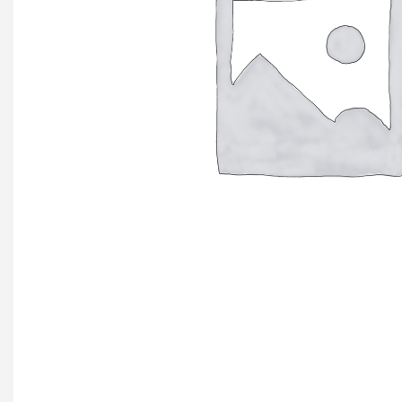
+ еще 4 катего
Ручки мебельн
Профиль GOLA (
Профиль GOLA (
Профиль GOLA 
Ручки мебельны
Ручки мебельны
Ручки мебельны
KERRON
Ручки мебельны
Трубные систе
ТРУБА 30 х 15 
КОМПЛЕКТУЮЩ
ТРУБА D=16мм (