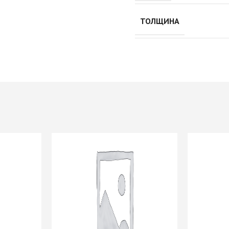
Push to Open
Петли мебельные
Рейлинг
ТОЛЩИНА
Направляющие
Петли AGV Китай
шариковые 45мм/ххх с
И
Петли BLUM
доводчиком
ИЕ
Петли FGV Италия
+ еще 1 категории
истема
Петли FIRMAX
Петли GTV Польша
И
Петли Hettich Германия
Подъемные механизмы
ИЕ
Петли MF Китай
Газовые лифты
Петли SAMET Турция
Кронштейны
+ еще 5 категорий
вижных
механические
Подъемники
KESSEBOHMER Фри
Опоры мебельные
дверей
Фолд Шорт
Ножка мебельная
-купе
Подъемники
710/820/1100 d=60мм
KESSEBOHMER ФриФлап
Опоры колесные
-купе
Мини/Форте, ФриСпейс
Опоры мебельные прочие
Подъемные механизмы