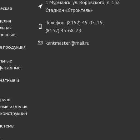
г. Мурманск, ул. Воровского, д. 15а
еская
Стадион «Строитель»
делия
Телефон: (8152) 45-05-15,
льная
(8152) 45-68-79
лочные,
kantmaster@mail.ru
я продукция
льные
 фасадные
натные и
ериал
ные изделия
 конструкций
истемы
ы