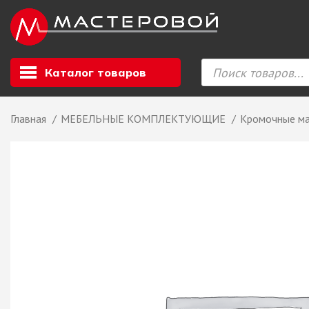
Каталог товаров
Главная
МЕБЕЛЬНЫЕ КОМПЛЕКТУЮЩИЕ
Кромочные м
Листовой мате
GIZIR // Фасад
полотна, кромка
ЕВРОХИМ, Стол
Ф.п. + кромка
Компакт ламина
ЛДСП
СКИФ
СОЮЗ // ВСЕ И
ХДФ