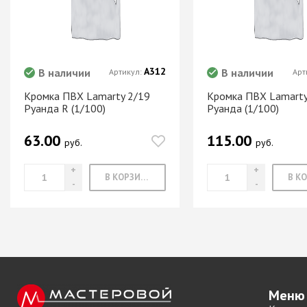
Система шкафа
SAMET
Система шкафа
SKS Турция
А312
В наличии
В наличии
Артикул:
Арт
Система шкафа
АЛКОМ
Кромка ПВХ Lamarty 2/19
Кромка ПВХ Lamarty
Руанда R (1/100)
Руанда (1/100)
Система шкафа
легкая пластико
63.00
115.00
руб.
руб.
Уплотнители дл
купе
В КОРЗИНУ
+ еще 0 катего
Электрическое
оснащение ме
Освещение для
Удлиннители
Меню
электрические 