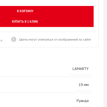
Новое поступление товаров
в категории “Листовые материалы”
В КОРЗИНУ
КУПИТЬ
КУПИТЬ В 1 КЛИК
Цвета могут отличаться от изображений на сайте
ое
LAMARTY
19 мм
Руанда