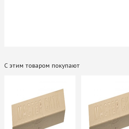
Хром)
ТРУБА D=16мм (
Черный)
ТРУБА D=25мм 
КОМПЛЕКТУЮЩ
ТРУБА D=32 и с
перил
ТРУБА D=50мм 
КОМПЛЕКТУЮЩ
С этим товаром покупают
Системы разд
дверей
Система для
межкомнатных 
Система шкафа
AVIRA
Система шкафа
Hettich