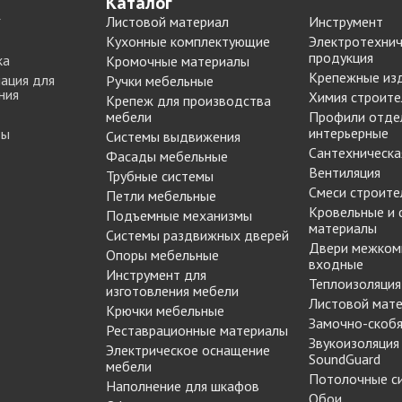
Каталог
МАРКЕР МЕБЕЛЬНЫЙ
Листовой материал
Инструмент
Замки мебельные
РЕСТАВРАЦИОННЫЕ
Кухонные комплектующие
Электротехнич
Корзины Kessebohmer
ИНСТРУМЕНТЫ
продукция
ка
Кромочные материалы
Пантографы
Крепежные из
суары
ШТРИХ МЕБЕЛЬНЫЙ
ация для
Ручки мебельные
Полоки сетчатые,
ния
Химия строите
Крепеж для производства
обувные механизмы
мебели
Профили отде
интерьерные
ты
Штанги выдвижные,
Системы выдвижения
Решетки
Сантехническа
брючницы
Фасады мебельные
вентиляционные
Вентиляция
Трубные системы
мебельные
Смеси строите
Петли мебельные
Кровельные и
Подъемные механизмы
материалы
Системы раздвижных дверей
Двери межком
Опоры мебельные
входные
Инструмент для
Теплоизоляция
изготовления мебели
Листовой мат
Крючки мебельные
Замочно-скобя
Реставрационные материалы
Звукоизоляция
Электрическое оснащение
SoundGuard
мебели
Потолочные с
Наполнение для шкафов
Обои