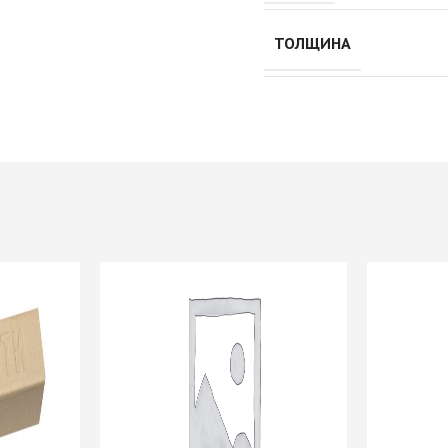
Push to Open
Петли мебельные
Рейлинг
Направляющие
ТОЛЩИНА
Петли AGV Китай
шариковые 45мм/ххх с
И
Петли BLUM
доводчиком
ИЕ
Петли FGV Италия
+ еще 1 категории
истема
Петли FIRMAX
Петли GTV Польша
И
Петли Hettich Германия
Подъемные механизмы
ИЕ
Петли MF Китай
Газовые лифты
Петли SAMET Турция
Кронштейны
+ еще 5 категорий
вижных
механические
Подъемники
KESSEBOHMER Фри
Опоры мебельные
дверей
Фолд Шорт
Ножка мебельная
-купе
Подъемники
710/820/1100 d=60мм
KESSEBOHMER ФриФлап
Опоры колесные
-купе
Мини/Форте, ФриСпейс
Опоры мебельные прочие
Подъемные механизмы