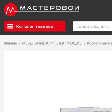
Каталог товаров
Главная
МЕБЕЛЬНЫЕ КОМПЛЕКТУЮЩИЕ
Кромочные м
Листовой мате
GIZIR // Фасад
полотна, кромка
ЕВРОХИМ, Стол
Ф.п. + кромка
Компакт ламина
ЛДСП
СКИФ
СОЮЗ // ВСЕ И
ХДФ