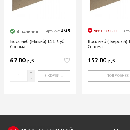
Система шкафа
SAMET
Система шкафа
SKS Турция
8613
В наличии
Нет в наличии
Артикул:
Арт
Система шкафа
АЛКОМ
Воск меб (Мягкий) 111 Дуб
Воск меб (Твердый) 
Сонома
Сонома
Система шкафа
легкая пластико
62.00
132.00
Уплотнители дл
руб.
руб.
купе
В КОРЗИНУ
ПОДРОБНЕЕ
+ еще 0 катего
Электрическое
оснащение ме
Освещение для
Удлиннители
электрические 