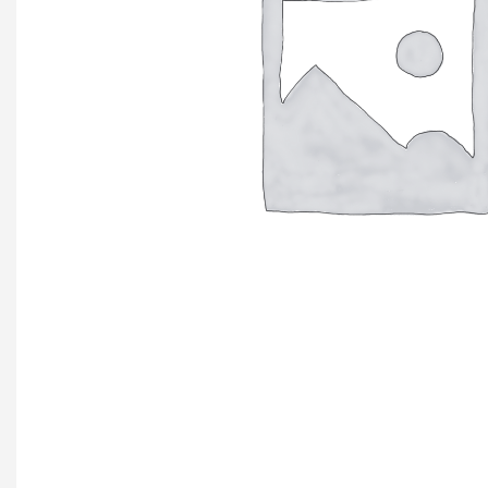
+ еще 4 катего
Ручки мебельн
Профиль GOLA (
Профиль GOLA (
Профиль GOLA 
Ручки мебельны
Ручки мебельны
Ручки мебельны
KERRON
Ручки мебельны
Трубные систе
ТРУБА 30 х 15 
КОМПЛЕКТУЮЩ
ТРУБА D=16мм (