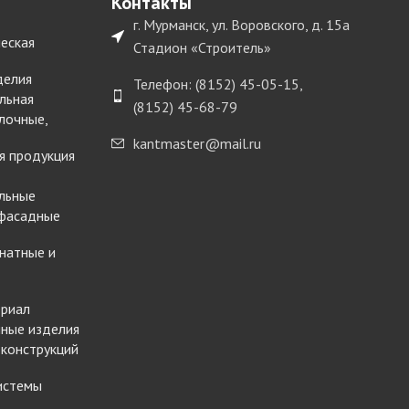
Контакты
г. Мурманск, ул. Воровского, д. 15а
еская
Стадион «Строитель»
делия
Телефон: (8152) 45-05-15,
льная
(8152) 45-68-79
лочные,
kantmaster@mail.ru
я продукция
льные
 фасадные
натные и
ериал
ные изделия
 конструкций
истемы