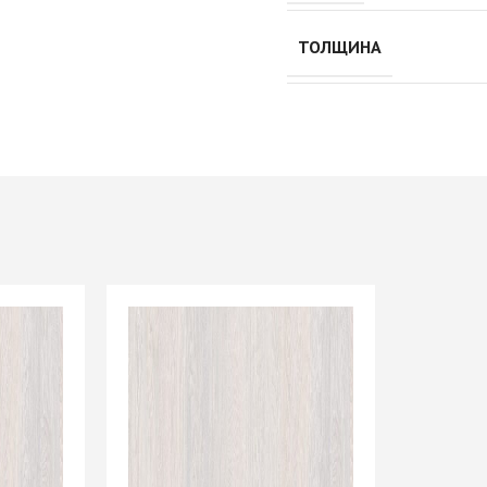
Push to Open
Петли мебельные
Рейлинг
Направляющие
ТОЛЩИНА
Петли AGV Китай
шариковые 45мм/ххх с
И
Петли BLUM
доводчиком
ИЕ
Петли FGV Италия
+ еще 1 категории
истема
Петли FIRMAX
Петли GTV Польша
И
Петли Hettich Германия
Подъемные механизмы
ИЕ
Петли MF Китай
Газовые лифты
Петли SAMET Турция
Кронштейны
+ еще 5 категорий
вижных
механические
Подъемники
KESSEBOHMER Фри
Опоры мебельные
дверей
Фолд Шорт
Ножка мебельная
-купе
Подъемники
710/820/1100 d=60мм
KESSEBOHMER ФриФлап
Опоры колесные
-купе
Мини/Форте, ФриСпейс
Опоры мебельные прочие
Подъемные механизмы