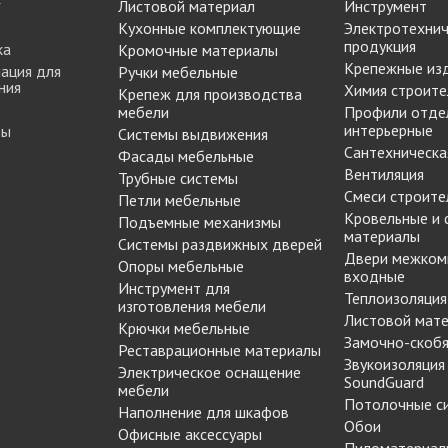
Листовой материал
Инструмент
МАРКЕР МЕБЕЛЬНЫЙ
Кухонные комплектующие
Электротехнич
Замки мебельные
РЕСТАВРАЦИОННЫЕ
продукция
ка
Кромочные материалы
Корзины Kessebohmer
ИНСТРУМЕНТЫ
Крепежные из
ация для
Ручки мебельные
Пантографы
ния
суары
ШТРИХ МЕБЕЛЬНЫЙ
Химия строите
Крепеж для производства
Полоки сетчатые,
мебели
Профили отде
обувные механизмы
интерьерные
ты
Системы выдвижения
Штанги выдвижные,
Сантехническа
Фасады мебельные
Решетки
брючницы
Вентиляция
Трубные системы
вентиляционные
Смеси строите
мебельные
Петли мебельные
Кровельные и
Подъемные механизмы
материалы
Системы раздвижных дверей
Двери межком
Опоры мебельные
входные
Инструмент для
Теплоизоляция
изготовления мебели
Листовой мат
Крючки мебельные
Замочно-скобя
Реставрационные материалы
Звукоизоляция
Электрическое оснащение
SoundGuard
мебели
Потолочные с
Наполнение для шкафов
Обои
Офисные аксессуары
Пиломатериал