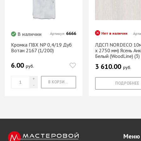
Система шкафа
SAMET
Система шкафа
SKS Турция
6666
В наличии
Нет в наличии
Артикул:
Арт
Система шкафа
АЛКОМ
Кромка ПВХ NP 0,4/19 Дуб
ЛДСП NORDECO 10м
Вотан 2167 (1/200)
х 2750 мм) Ясень Ан
Система шкафа
Белый (WoodLine) (3)
легкая пластико
6.00
3 610.00
Уплотнители дл
руб.
руб.
купе
В КОРЗИНУ
ПОДРОБНЕЕ
+ еще 0 катего
Электрическое
оснащение ме
Освещение для
Удлиннители
Меню
электрические 