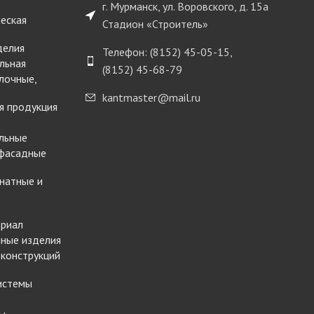
г. Мурманск, ул. Воровского, д. 15а
еская
Стадион «Строитель»
делия
Телефон: (8152) 45-05-15,
льная
(8152) 45-68-79
лочные,
kantmaster@mail.ru
я продукция
льные
 фасадные
натные и
ериал
ные изделия
 конструкций
истемы
ы