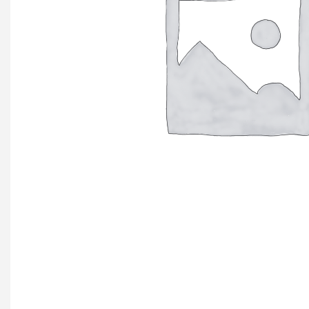
+ еще 4 катего
Ручки мебельн
Профиль GOLA (
Профиль GOLA (
Профиль GOLA 
Ручки мебельны
Ручки мебельны
Ручки мебельны
KERRON
Ручки мебельны
Трубные систе
ТРУБА 30 х 15 
КОМПЛЕКТУЮЩ
ТРУБА D=16мм (