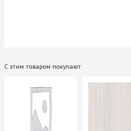
Хром)
ТРУБА D=16мм (
Черный)
ТРУБА D=25мм 
КОМПЛЕКТУЮЩ
ТРУБА D=32 и с
перил
ТРУБА D=50мм 
КОМПЛЕКТУЮЩ
С этим товаром покупают
Системы разд
дверей
Система для
межкомнатных 
Система шкафа
AVIRA
Система шкафа
Hettich