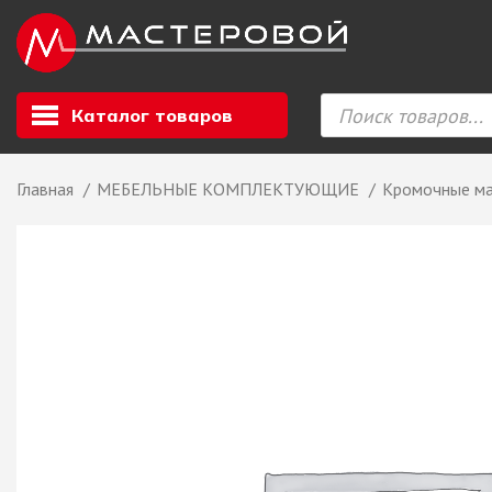
Каталог товаров
Главная
МЕБЕЛЬНЫЕ КОМПЛЕКТУЮЩИЕ
Кромочные м
Листовой мате
GIZIR // Фасад
полотна, кромка
ЕВРОХИМ, Стол
Ф.п. + кромка
Компакт ламина
ЛДСП
СКИФ
СОЮЗ // ВСЕ И
ХДФ