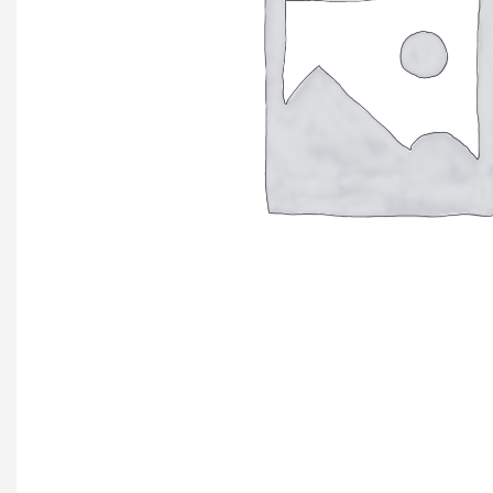
+ еще 4 катего
Ручки мебельн
Профиль GOLA (
Профиль GOLA (
Профиль GOLA 
Ручки мебельны
Ручки мебельны
Ручки мебельны
KERRON
Ручки мебельны
Трубные систе
ТРУБА 30 х 15 
КОМПЛЕКТУЮЩ
ТРУБА D=16мм (