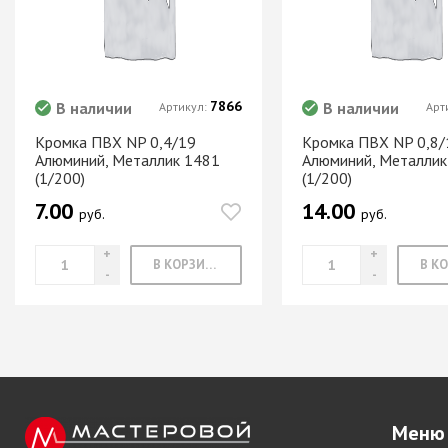
Система шкафа
SAMET
Система шкафа
SKS Турция
7866
В наличии
В наличии
Артикул:
Арт
Система шкафа
АЛКОМ
Кромка ПВХ NP 0,4/19
Кромка ПВХ NP 0,8/
Алюминий, Металлик 1481
Алюминий, Металлик
Система шкафа
(1/200)
(1/200)
легкая пластико
7.00
14.00
Уплотнители дл
руб.
руб.
купе
В КОРЗИНУ
+ еще 0 катего
Электрическое
оснащение ме
Освещение для
Удлиннители
Меню
электрические 