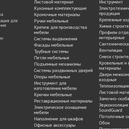
Листовой материал
Инструмент
МАРКЕР МЕБЕЛЬНЫЙ
Кухонные комплектующие
Электротехнич
Замки мебельные
РЕСТАВРАЦИОННЫЕ
продукция
ка
Кромочные материалы
Корзины Kessebohmer
ИНСТРУМЕНТЫ
Крепежные из
ация для
Ручки мебельные
Пантографы
ния
суары
ШТРИХ МЕБЕЛЬНЫЙ
Химия строите
Крепеж для производства
Полоки сетчатые,
мебели
Профили отде
обувные механизмы
интерьерные
ты
Системы выдвижения
Штанги выдвижные,
Сантехническа
Фасады мебельные
Решетки
брючницы
Вентиляция
Трубные системы
вентиляционные
Смеси строите
мебельные
Петли мебельные
Кровельные и
Подъемные механизмы
материалы
Системы раздвижных дверей
Двери межком
Опоры мебельные
входные
Инструмент для
Теплоизоляция
изготовления мебели
Листовой мат
Крючки мебельные
Замочно-скобя
Реставрационные материалы
Звукоизоляция
Электрическое оснащение
SoundGuard
мебели
Потолочные с
Наполнение для шкафов
Обои
Офисные аксессуары
Пиломатериал