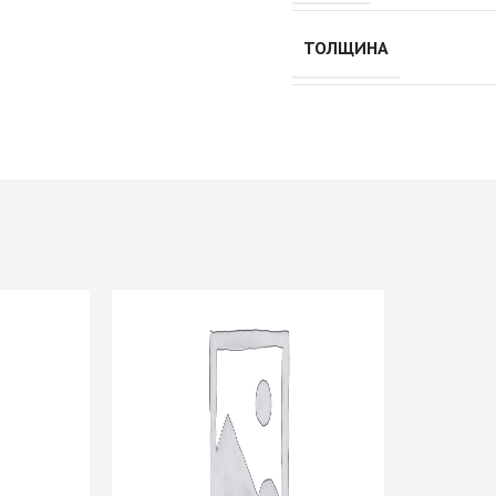
Push to Open
Петли мебельные
Рейлинг
Направляющие
ТОЛЩИНА
Петли AGV Китай
шариковые 45мм/ххх с
И
Петли BLUM
доводчиком
ИЕ
Петли FGV Италия
+ еще 1 категории
истема
Петли FIRMAX
Петли GTV Польша
И
Петли Hettich Германия
Подъемные механизмы
ИЕ
Петли MF Китай
Газовые лифты
Петли SAMET Турция
Кронштейны
+ еще 5 категорий
вижных
механические
Подъемники
KESSEBOHMER Фри
Опоры мебельные
дверей
Фолд Шорт
Ножка мебельная
-купе
Подъемники
710/820/1100 d=60мм
KESSEBOHMER ФриФлап
Опоры колесные
-купе
Мини/Форте, ФриСпейс
Опоры мебельные прочие
Подъемные механизмы