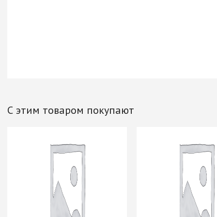
Хром)
ТРУБА D=16мм (
Черный)
ТРУБА D=25мм 
КОМПЛЕКТУЮЩ
ТРУБА D=32 и с
перил
ТРУБА D=50мм 
КОМПЛЕКТУЮЩ
С этим товаром покупают
Системы разд
дверей
Система для
межкомнатных 
Система шкафа
AVIRA
Система шкафа
Hettich