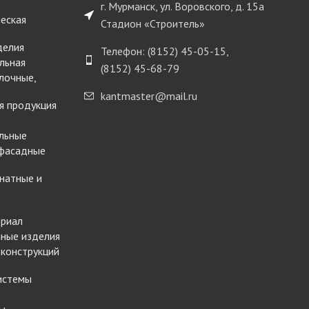
г. Мурманск, ул. Воровского, д. 15а
еская
Стадион «Строитель»
делия
Телефон: (8152) 45-05-15,
льная
(8152) 45-68-79
лочные,
kantmaster@mail.ru
я продукция
льные
 фасадные
натные и
ериал
ные изделия
 конструкций
истемы
ы