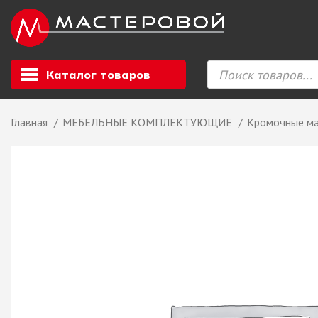
Каталог товаров
Главная
МЕБЕЛЬНЫЕ КОМПЛЕКТУЮЩИЕ
Кромочные м
Листовой мате
GIZIR // Фасад
полотна, кромка
ЕВРОХИМ, Стол
Ф.п. + кромка
Компакт ламина
ЛДСП
СКИФ
СОЮЗ // ВСЕ И
ХДФ