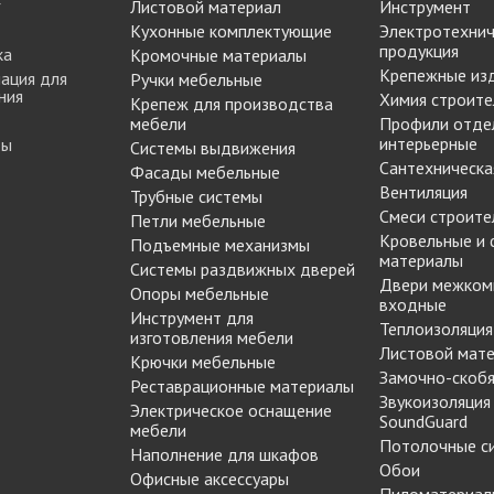
Листовой материал
Инструмент
МАРКЕР МЕБЕЛЬНЫЙ
Кухонные комплектующие
Электротехнич
Замки мебельные
РЕСТАВРАЦИОННЫЕ
продукция
ка
Кромочные материалы
Корзины Kessebohmer
ИНСТРУМЕНТЫ
Крепежные из
ация для
Ручки мебельные
Пантографы
ния
суары
ШТРИХ МЕБЕЛЬНЫЙ
Химия строите
Крепеж для производства
Полоки сетчатые,
мебели
Профили отде
обувные механизмы
интерьерные
ты
Системы выдвижения
Штанги выдвижные,
Сантехническа
Фасады мебельные
Решетки
брючницы
Вентиляция
Трубные системы
вентиляционные
Смеси строите
мебельные
Петли мебельные
Кровельные и
Подъемные механизмы
материалы
Системы раздвижных дверей
Двери межком
Опоры мебельные
входные
Инструмент для
Теплоизоляция
изготовления мебели
Листовой мат
Крючки мебельные
Замочно-скобя
Реставрационные материалы
Звукоизоляция
Электрическое оснащение
SoundGuard
мебели
Потолочные с
Наполнение для шкафов
Обои
Офисные аксессуары
Пиломатериал