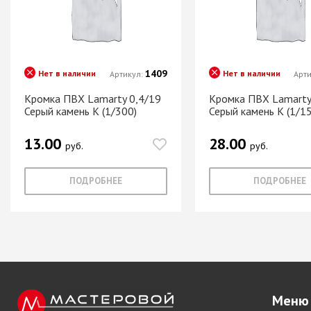
Система шкафа
SAMET
Система шкафа
SKS Турция
1409
Нет в наличии
Нет в наличии
Артикул:
Арт
Система шкафа
АЛКОМ
Кромка ПВХ Lamarty 0,4/19
Кромка ПВХ Lamarty
Серый камень K (1/300)
Серый камень K (1/15
Система шкафа
легкая пластико
13.00
28.00
Уплотнители дл
руб.
руб.
купе
ПОДРОБНЕЕ
ПОДРОБНЕЕ
+ еще 0 катего
Электрическое
оснащение ме
Освещение для
Удлиннители
Меню
электрические 