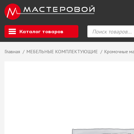
Каталог товаров
Главная
МЕБЕЛЬНЫЕ КОМПЛЕКТУЮЩИЕ
Кромочные м
Листовой мате
GIZIR // Фасад
полотна, кромка
ЕВРОХИМ, Стол
Ф.п. + кромка
Компакт ламина
ЛДСП
СКИФ
СОЮЗ // ВСЕ И
ХДФ