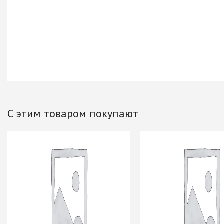
Хром)
ТРУБА D=16мм (
Черный)
ТРУБА D=25мм 
КОМПЛЕКТУЮЩ
ТРУБА D=32 и с
перил
ТРУБА D=50мм 
КОМПЛЕКТУЮЩ
С этим товаром покупают
Системы разд
дверей
Система для
межкомнатных 
Система шкафа
AVIRA
Система шкафа
Hettich