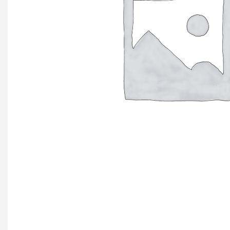
+ еще 4 катего
Ручки мебельн
Профиль GOLA (
Профиль GOLA (
Профиль GOLA 
Ручки мебельны
Ручки мебельны
Ручки мебельны
KERRON
Ручки мебельны
Трубные систе
ТРУБА 30 х 15 
КОМПЛЕКТУЮЩ
ТРУБА D=16мм (