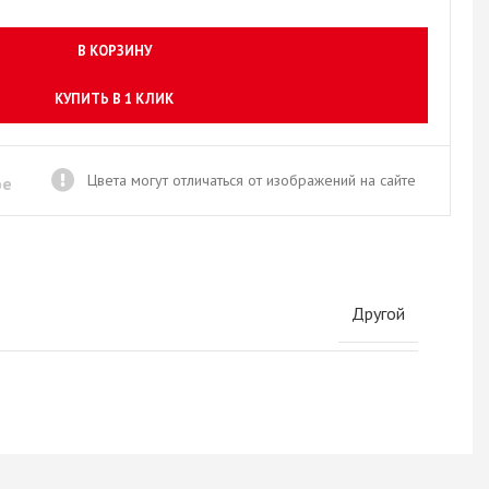
Новое поступление товаров
в категории “Листовые материалы”
В КОРЗИНУ
КУПИТЬ
КУПИТЬ В 1 КЛИК
Цвета могут отличаться от изображений на сайте
ое
Другой