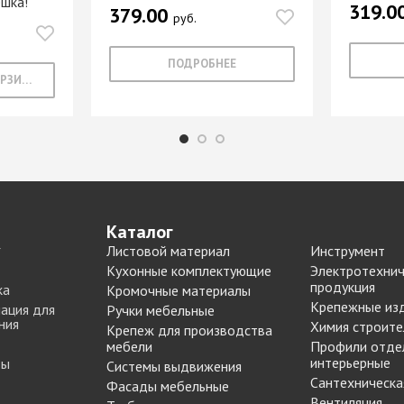
ешка!
319.0
379.00
Опоры цокольные
-купе
BLUM
руб.
Подпятники, протекторы
Подъемные механизмы
-купе
DTC
ПОДРОБНЕЕ
В КОРЗИНУ
Подъемные механизмы
Инструмент для
-купе
SAMET
изготовления мебели
-купе
Кондукторы и шаблоны
вая
Черон
Крючки мебельные
я шкафа-
Пильные диски Freud
Сверла для меб
Каталог
производства
рии
Реставрационные
Листовой материал
Инструмент
Сверла для прсадочных
материалы
Кухонные комплектующие
Электротехнич
станков
продукция
ВОСК МЕБЕЛЬНЫЙ
ка
Кромочные материалы
Столярные инструменты
Крепежные из
ация для
МЯГКИЙ
Ручки мебельные
Фрезы по дереву
бели
ния
Химия строите
Крепеж для производства
ВОСК МЕБЕЛЬНЫЙ
мебели
Профили отде
 мебели
ТВЕРДЫЙ
интерьерные
ты
Системы выдвижения
ЖИДКАЯ КОЖА
Сантехническа
Наполнение для
Фасады мебельные
для
ЛАК РЕСТАВРАЦИОННЫЙ
шкафов
Вентиляция