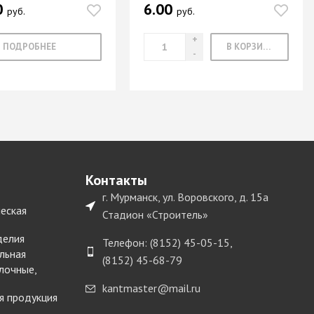
0
6.00
руб.
руб.
ПОДРОБНЕЕ
В КОРЗИНУ
Контакты
г. Мурманск, ул. Воровского, д. 15а
еская
Стадион «Строитель»
делия
Телефон: (8152) 45-05-15,
льная
(8152) 45-68-79
лочные,
kantmaster@mail.ru
я продукция