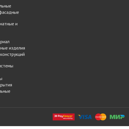
льные
 фасадные
натные и
ериал
ные изделия
 конструкций
истемы
ы
крытия
льные