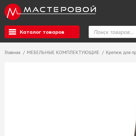
Каталог товаров
Главная
МЕБЕЛЬНЫЕ КОМПЛЕКТУЮЩИЕ
Крепеж для п
Листовой мате
GIZIR // Фасад
полотна, кромка
ЕВРОХИМ, Стол
Ф.п. + кромка
Компакт ламина
ЛДСП
СКИФ
СОЮЗ // ВСЕ И
ХДФ