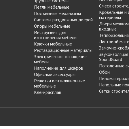
Трубные системы
МАРКЕР МЕБЕЛЬНЫЙ
Смеси строите
Петли мебельные
Замки мебельные
РЕСТАВРАЦИОННЫЕ
Кровельные и
Подъемные механизмы
Корзины Kessebohmer
материалы
ИНСТРУМЕНТЫ
Системы раздвижных дверей
Пантографы
Двери межком
суары
ШТРИХ МЕБЕЛЬНЫЙ
Опоры мебельные
входные
Полоки сетчатые,
Инструмент для
Теплоизоляция
обувные механизмы
изготовления мебели
Листовой мат
Штанги выдвижные,
Крючки мебельные
Решетки
Замочно-скобя
брючницы
Реставрационные материалы
вентиляционные
Звукоизоляция
Электрическое оснащение
мебельные
SoundGuard
мебели
Потолочные с
Наполнение для шкафов
Обои
Офисные аксессуары
Пиломатериал
Решетки вентиляционные
Напольные по
мебельные
Сетки строите
Клей-расплав