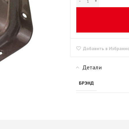
рии
+ еще 1 категории
"Скинали"
Сушилки для посуды
+ еще 1 категории
ые
Крепеж для
производства мебели
Opes)
Винты мебельные
Rehau)
Системы выдвижения
Втулки, муфты, шайбы
PFR
Добавить в Избранн
Корзины выдвижные
Демпферы,
е AMIX
Метабоксы
амортизаторы,
е GTV
Направляющие
толкатели
е
Детали
роликовые
Заглушки мебельные
Направляющие
Зеркалодержатели
е Китай
БРЭНД
шариковые 17мм/ххх
Крепеж мебельный
Направляющие
прочий
шариковые 35мм/ххх
Кронштейны
мы
Направляющие
Магниты мебельные
мм И
шариковые 45мм/ххх
+ еще 10 категорий
ИЕ
Направляющие
Рейлинг
шариковые 45мм/ххх