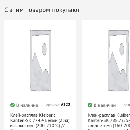
Хром)
С этим товаром покупают
ТРУБА D=16мм (
Черный)
ТРУБА D=25мм 
КОМПЛЕКТУЮЩ
ТРУБА D=32 и с
перил
ТРУБА D=50мм 
КОМПЛЕКТУЮЩ
Системы разд
дверей
Система для
межкомнатных 
А322
В наличии
В наличии
Артикул:
Арт
Система шкафа
AVIRA
Клей-расплав Kleiberit
Клей-расплав Kleiber
Kanten-SK 774.4 Белый (25кг)
Kanten-SK 788.7 (25к
Система шкафа
высокотемп (200-210°C) //
среднетемп (160-200
Hettich