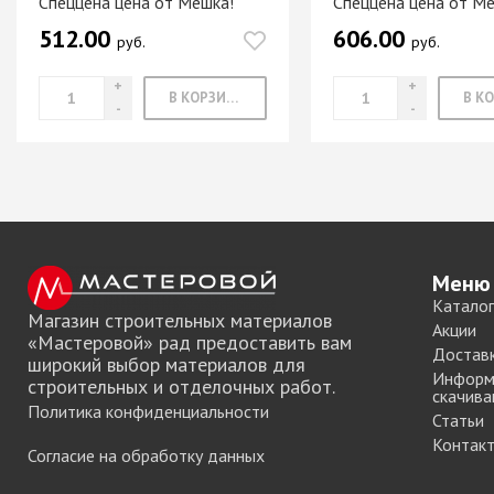
Спеццена цена от Мешка!
Спеццена цена от М
Система шкафа
512.00
606.00
руб.
руб.
SAMET
Система шкафа
SKS Турция
В КОРЗИНУ
Система шкафа
АЛКОМ
Система шкафа
легкая пластико
Уплотнители дл
купе
Меню
+ еще 0 катего
Каталог
Магазин строительных материалов
Акции
«Мастеровой» рад предоставить вам
Достав
широкий выбор материалов для
Электрическое
Информ
строительных и отделочных работ.
оснащение ме
скачива
Политика конфиденциальности
Статьи
Освещение для
Контак
Согласие на обработку данных
Удлиннители
электрические 