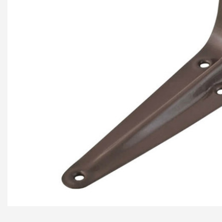
+ еще 4 катего
Ручки мебельн
Профиль GOLA (
Профиль GOLA (
Профиль GOLA 
Ручки мебельны
Ручки мебельны
Ручки мебельны
KERRON
Ручки мебельны
Трубные систе
ТРУБА 30 х 15 
КОМПЛЕКТУЮЩ
ТРУБА D=16мм (