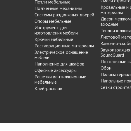
Смеси строите
Петли мебельные
МАРКЕР МЕБЕЛЬНЫЙ
Кровельные и
Подъемные механизмы
Замки мебельные
РЕСТАВРАЦИОННЫЕ
материалы
Системы раздвижных дверей
Корзины Kessebohmer
ИНСТРУМЕНТЫ
Двери межком
Опоры мебельные
Пантографы
входные
суары
ШТРИХ МЕБЕЛЬНЫЙ
Инструмент для
Полоки сетчатые,
Теплоизоляция
изготовления мебели
обувные механизмы
Листовой мат
Крючки мебельные
Замочно-скобя
Штанги выдвижные,
Реставрационные материалы
Решетки
Звукоизоляция
брючницы
Электрическое оснащение
вентиляционные
SoundGuard
мебели
мебельные
Потолочные с
Наполнение для шкафов
Обои
Офисные аксессуары
Пиломатериал
Решетки вентиляционные
Напольные по
мебельные
Сетки строите
Клей-расплав