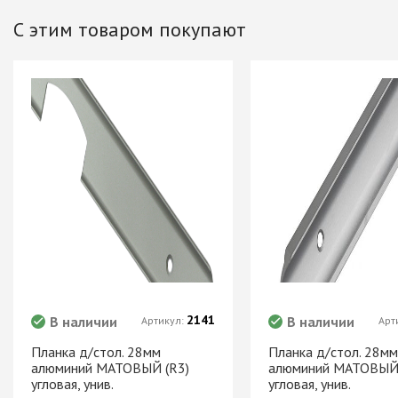
Хром)
С этим товаром покупают
ТРУБА D=16мм (
Черный)
ТРУБА D=25мм 
КОМПЛЕКТУЮЩ
ТРУБА D=32 и с
перил
ТРУБА D=50мм 
КОМПЛЕКТУЮЩ
Системы разд
дверей
Система для
межкомнатных 
2141
В наличии
В наличии
Артикул:
Арт
Система шкафа
AVIRA
Планка д/стол. 28мм
Планка д/стол. 28мм
алюминий МАТОВЫЙ (R3)
алюминий МАТОВЫЙ 
Система шкафа
угловая, унив.
угловая, унив.
Hettich