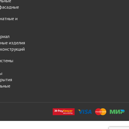
льные
 фасадные
натные и
ериал
ные изделия
 конструкций
истемы
ы
крытия
льные