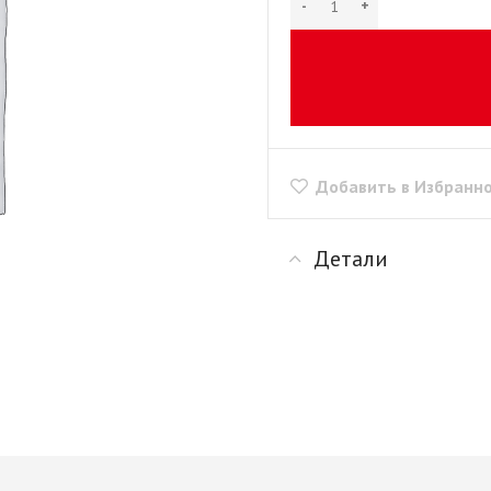
рии
+ еще 1 категории
"Скинали"
Сушилки для посуды
+ еще 1 категории
ые
Крепеж для
производства мебели
Opes)
Винты мебельные
Rehau)
Системы выдвижения
Втулки, муфты, шайбы
PFR
Добавить в Избранн
Корзины выдвижные
Демпферы,
е AMIX
Метабоксы
амортизаторы,
е GTV
Направляющие
толкатели
е
Детали
роликовые
Заглушки мебельные
Направляющие
Зеркалодержатели
е Китай
шариковые 17мм/ххх
Крепеж мебельный
Направляющие
прочий
шариковые 35мм/ххх
Кронштейны
мы
Направляющие
Магниты мебельные
мм И
шариковые 45мм/ххх
+ еще 10 категорий
ИЕ
Направляющие
Рейлинг
шариковые 45мм/ххх