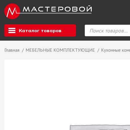
Каталог товаров
Главная
МЕБЕЛЬНЫЕ КОМПЛЕКТУЮЩИЕ
Кухонные ко
Листовой мате
GIZIR // Фасад
полотна, кромка
ЕВРОХИМ, Стол
Ф.п. + кромка
Компакт ламина
ЛДСП
СКИФ
СОЮЗ // ВСЕ И
ХДФ