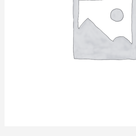
+ еще 4 катего
Ручки мебельн
Профиль GOLA (
Профиль GOLA (
Профиль GOLA 
Ручки мебельны
Ручки мебельны
Ручки мебельны
KERRON
Ручки мебельны
Трубные систе
ТРУБА 30 х 15 
КОМПЛЕКТУЮЩ
ТРУБА D=16мм (