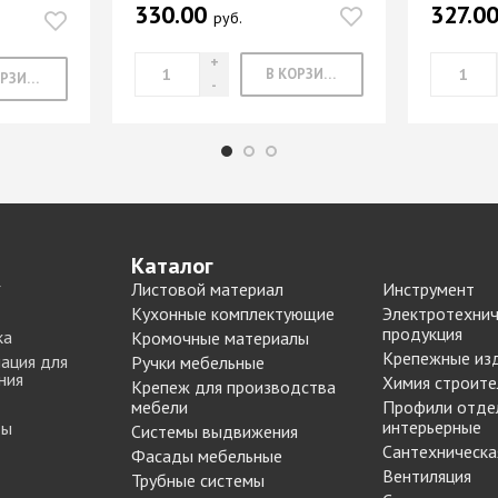
330.00
327.0
Опоры цокольные
-купе
руб.
BLUM
Подпятники, протекторы
Подъемные механизмы
-купе
DTC
В КОРЗИНУ
В КОРЗИНУ
Подъемные механизмы
Инструмент для
-купе
SAMET
изготовления мебели
-купе
Кондукторы и шаблоны
вая
Черон
Крючки мебельные
я шкафа-
Пильные диски Freud
Сверла для меб
Каталог
производства
Листовой материал
Инструмент
рии
Реставрационные
Сверла для прсадочных
Кухонные комплектующие
Электротехнич
материалы
продукция
ка
Кромочные материалы
станков
ВОСК МЕБЕЛЬНЫЙ
Крепежные из
ация для
Ручки мебельные
Столярные инструменты
ния
МЯГКИЙ
Химия строите
Крепеж для производства
Фрезы по дереву
бели
мебели
Профили отде
ВОСК МЕБЕЛЬНЫЙ
интерьерные
ты
Системы выдвижения
 мебели
ТВЕРДЫЙ
Сантехническа
Фасады мебельные
ЖИДКАЯ КОЖА
Наполнение для
Вентиляция
Трубные системы
для
ЛАК РЕСТАВРАЦИОННЫЙ
шкафов