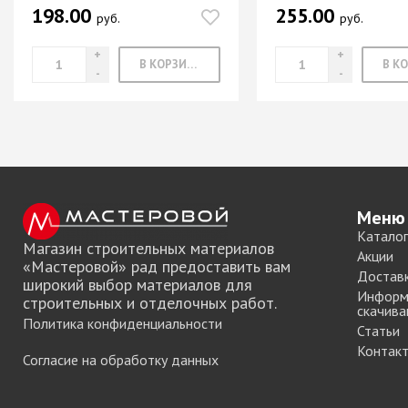
198.00
255.00
Система шкафа
руб.
руб.
SAMET
Система шкафа
В КОРЗИНУ
SKS Турция
Система шкафа
АЛКОМ
Система шкафа
легкая пластико
Уплотнители дл
купе
Меню
Каталог
+ еще 0 катего
Магазин строительных материалов
Акции
«Мастеровой» рад предоставить вам
Достав
широкий выбор материалов для
Информ
строительных и отделочных работ.
Электрическое
скачива
Политика конфиденциальности
оснащение ме
Статьи
Контак
Освещение для
Согласие на обработку данных
Удлиннители
электрические 