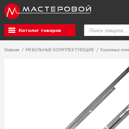
Каталог товаров
Главная
МЕБЕЛЬНЫЕ КОМПЛЕКТУЮЩИЕ
Кухонные ком
Листовой мате
GIZIR // Фасад
полотна, кромка
ЕВРОХИМ, Стол
Ф.п. + кромка
Компакт ламина
ЛДСП
СКИФ
СОЮЗ // ВСЕ И
ХДФ