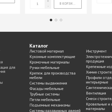
Опоры цокольные
В КОРЗИНУ
-купе
BLUM
Подпятники, протекторы
Подъемные механизмы
-купе
DTC
Подъемные механизмы
Инструмент для
-купе
SAMET
изготовления мебели
-купе
Кондукторы и шаблоны
Каталог
вая
Черон
Крючки мебельные
Листовой материал
Инструмент
я шкафа-
Пильные диски Freud
Кухонные комплектующие
Электротехнич
Сверла для меб
продукция
ка
Кромочные материалы
производства
Крепежные из
рии
Реставрационные
ация для
Ручки мебельные
Сверла для прсадочных
ния
материалы
Химия строите
Крепеж для производства
станков
мебели
Профили отде
ВОСК МЕБЕЛЬНЫЙ
интерьерные
ты
Столярные инструменты
Системы выдвижения
МЯГКИЙ
Сантехническа
Фрезы по дереву
Фасады мебельные
бели
ВОСК МЕБЕЛЬНЫЙ
Вентиляция
Трубные системы
 мебели
ТВЕРДЫЙ
Смеси строите
Петли мебельные
ЖИДКАЯ КОЖА
Кровельные и
Подъемные механизмы
Наполнение для
материалы
для
ЛАК РЕСТАВРАЦИОННЫЙ
Системы раздвижных дверей
шкафов