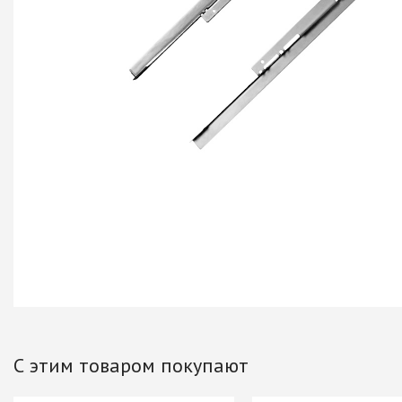
+ еще 4 катего
Ручки мебельн
Профиль GOLA (
Профиль GOLA (
Профиль GOLA 
Ручки мебельны
Ручки мебельны
Ручки мебельны
KERRON
Ручки мебельны
Трубные систе
ТРУБА 30 х 15 
С этим товаром покупают
КОМПЛЕКТУЮЩ
ТРУБА D=16мм (