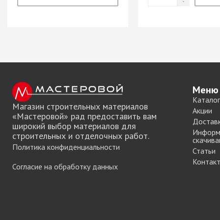
Система шкафа
SAMET
Система шкафа
SKS Турция
Система шкафа
АЛКОМ
Система шкафа
Меню
легкая пластико
Каталог
Уплотнители дл
Магазин строительных материалов
Акции
купе
«Мастеровой» рад предоставить вам
Достав
широкий выбор материалов для
+ еще 0 катего
Информ
строительных и отделочных работ.
скачива
Политика конфиденциальности
Статьи
Контак
Согласие на обработку данных
Электрическое
оснащение ме
Освещение для
Удлиннители
электрические 