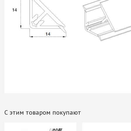
+ еще 4 катего
Ручки мебельн
Профиль GOLA (
Профиль GOLA (
Профиль GOLA 
Ручки мебельны
Ручки мебельны
Ручки мебельны
KERRON
Ручки мебельны
Трубные систе
С этим товаром покупают
ТРУБА 30 х 15 
КОМПЛЕКТУЮЩ
ТРУБА D=16мм (