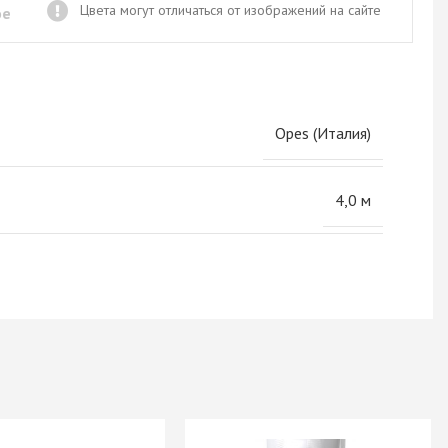
Новое поступление товаров
Цвета могут отличаться от изображений на сайте
ое
в категории “Листовые материалы”
КУПИТЬ
Opes (Италия)
4,0 м