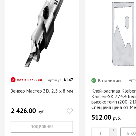
Хром)
ТРУБА D=16мм (
Черный)
ТРУБА D=25мм 
КОМПЛЕКТУЮЩ
ТРУБА D=32 и с
перил
ТРУБА D=50мм 
КОМПЛЕКТУЮЩ
А147
Нет в наличии
В наличии
Артикул:
Арт
Системы разд
дверей
Зенкер Мастер 3D, 2,5 х 8 мм
Клей-расплав Kleiber
Kanten-SK 774.4 Белы
Система для
высокотемп (200-210
межкомнатных 
Спеццена цена от Ме
2 426.00
руб.
Система шкафа
512.00
руб.
AVIRA
Система шкафа
ПОДРОБНЕЕ
Hettich