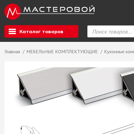
Каталог товаров
Главная
МЕБЕЛЬНЫЕ КОМПЛЕКТУЮЩИЕ
Кухонные ко
Листовой мате
GIZIR // Фасад
полотна, кромка
ЕВРОХИМ, Стол
Ф.п. + кромка
Компакт ламина
ЛДСП
СКИФ
СОЮЗ // ВСЕ И
ХДФ