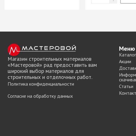
Система шкафа
SAMET
Система шкафа
SKS Турция
Система шкафа
АЛКОМ
Меню
Система шкафа
Каталог
легкая пластико
Магазин строительных материалов
Акции
Уплотнители дл
«Мастеровой» рад предоставить вам
Достав
широкий выбор материалов для
купе
Информ
строительных и отделочных работ.
скачива
+ еще 0 катего
Политика конфиденциальности
Статьи
Контак
Согласие на обработку данных
Электрическое
оснащение ме
Освещение для
Удлиннители
электрические 