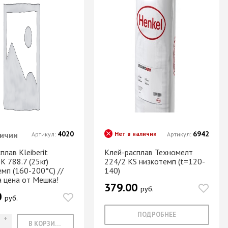
4020
6942
ичии
Нет в наличии
Артикул:
Артикул:
плав Kleiberit
Клей-расплав Техномелт
K 788.7 (25кг)
224/2 KS низкотемп (t=120-
мп (160-200°С) //
140)
 цена от Мешка!
379.00
руб.
0
руб.
ПОДРОБНЕЕ
В КОРЗИНУ