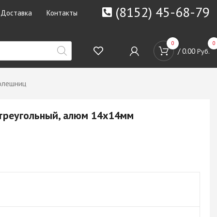
(8152) 45-68-79
Доставка
Контакты
0
0
/
0.00
Руб.
олешниц
 треугольный, алюм 14х14мм