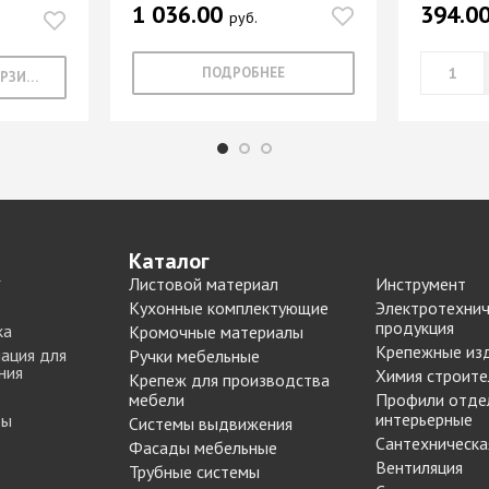
1 036.00
394.0
Опоры цокольные
-купе
руб.
BLUM
Подпятники, протекторы
Подъемные механизмы
-купе
DTC
ПОДРОБНЕЕ
В КОРЗИНУ
Подъемные механизмы
Инструмент для
-купе
SAMET
изготовления мебели
-купе
Кондукторы и шаблоны
вая
Черон
Крючки мебельные
я шкафа-
Пильные диски Freud
Сверла для меб
Каталог
производства
Листовой материал
Инструмент
рии
Реставрационные
Сверла для прсадочных
Кухонные комплектующие
Электротехнич
материалы
продукция
ка
Кромочные материалы
станков
ВОСК МЕБЕЛЬНЫЙ
Крепежные из
ация для
Ручки мебельные
Столярные инструменты
ния
МЯГКИЙ
Химия строите
Крепеж для производства
Фрезы по дереву
бели
мебели
Профили отде
ВОСК МЕБЕЛЬНЫЙ
интерьерные
ты
Системы выдвижения
 мебели
ТВЕРДЫЙ
Сантехническа
Фасады мебельные
ЖИДКАЯ КОЖА
Наполнение для
Вентиляция
Трубные системы
для
ЛАК РЕСТАВРАЦИОННЫЙ
шкафов