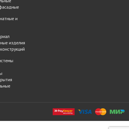
льные
 фасадные
натные и
ериал
ные изделия
 конструкций
истемы
ы
крытия
льные