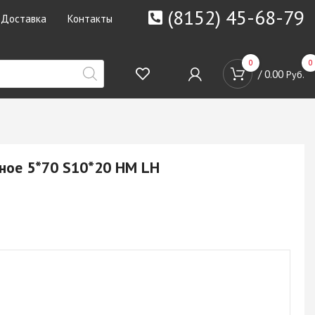
(8152) 45-68-79
Доставка
Контакты
0
0
/
0.00
Руб.
ное 5*70 S10*20 НМ LH