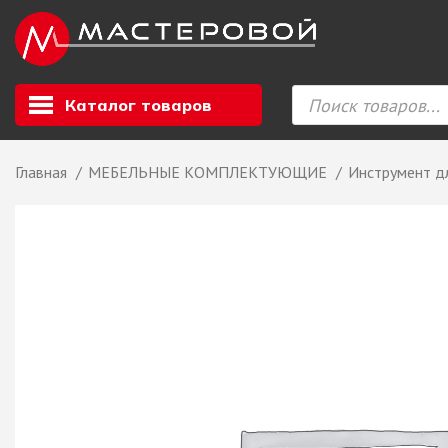
Каталог товаров
Главная
МЕБЕЛЬНЫЕ КОМПЛЕКТУЮЩИЕ
Инструмент д
Листовой мате
GIZIR // Фасад
полотна, кромка
ЕВРОХИМ, Стол
Ф.п. + кромка
Компакт ламина
ЛДСП
СКИФ
СОЮЗ // ВСЕ И
ХДФ