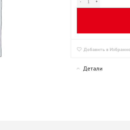
рии
+ еще 1 категории
"Скинали"
Сушилки для посуды
+ еще 1 категории
ые
Крепеж для
производства мебели
Opes)
Винты мебельные
Rehau)
Системы выдвижения
Втулки, муфты, шайбы
PFR
Добавить в Избранн
Корзины выдвижные
Демпферы,
е AMIX
Метабоксы
амортизаторы,
е GTV
Направляющие
толкатели
е
Детали
роликовые
Заглушки мебельные
Направляющие
Зеркалодержатели
е Китай
шариковые 17мм/ххх
Крепеж мебельный
Направляющие
прочий
шариковые 35мм/ххх
Кронштейны
мы
Направляющие
Магниты мебельные
мм И
шариковые 45мм/ххх
+ еще 10 категорий
ИЕ
Направляющие
Рейлинг
шариковые 45мм/ххх