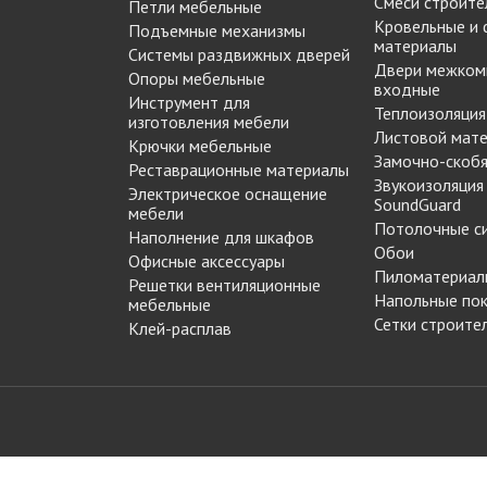
Смеси строите
Петли мебельные
МАРКЕР МЕБЕЛЬНЫЙ
Кровельные и
Подъемные механизмы
Замки мебельные
РЕСТАВРАЦИОННЫЕ
материалы
Системы раздвижных дверей
Корзины Kessebohmer
ИНСТРУМЕНТЫ
Двери межком
Опоры мебельные
Пантографы
входные
суары
ШТРИХ МЕБЕЛЬНЫЙ
Инструмент для
Полоки сетчатые,
Теплоизоляция
изготовления мебели
обувные механизмы
Листовой мат
Крючки мебельные
Замочно-скобя
Штанги выдвижные,
Реставрационные материалы
Решетки
Звукоизоляция
брючницы
Электрическое оснащение
вентиляционные
SoundGuard
мебели
мебельные
Потолочные с
Наполнение для шкафов
Обои
Офисные аксессуары
Пиломатериал
Решетки вентиляционные
Напольные по
мебельные
Сетки строите
Клей-расплав