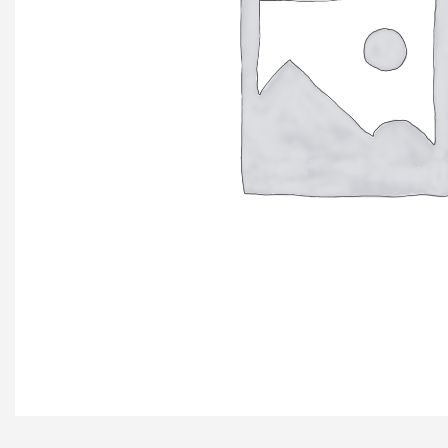
+ еще 4 катего
Ручки мебельн
Профиль GOLA (
Профиль GOLA (
Профиль GOLA 
Ручки мебельны
Ручки мебельны
Ручки мебельны
KERRON
Ручки мебельны
Трубные систе
ТРУБА 30 х 15 
КОМПЛЕКТУЮЩ
ТРУБА D=16мм (