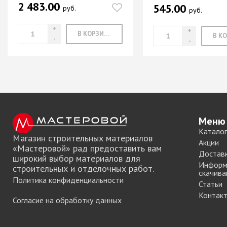
2 483.00
545.00
руб.
Система шкафа
руб.
SAMET
Система шкафа
В КОРЗИНУ
SKS Турция
Система шкафа
АЛКОМ
Система шкафа
легкая пластико
Уплотнители дл
купе
Меню
Каталог
+ еще 0 катего
Магазин строительных материалов
Акции
«Мастеровой» рад предоставить вам
Достав
широкий выбор материалов для
Информ
строительных и отделочных работ.
Электрическое
скачива
Политика конфиденциальности
оснащение ме
Статьи
Контак
Освещение для
Согласие на обработку данных
Удлиннители
электрические 