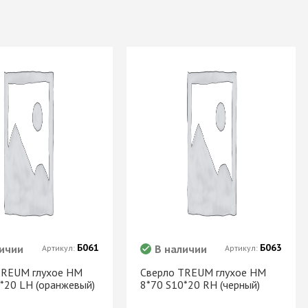
Б061
Б063
ичии
В наличии
Артикул:
Артикул:
TREUM глухое НМ
Сверло TREUM глухое НМ
*20 LH (оранжевый)
8*70 S10*20 RH (черный)