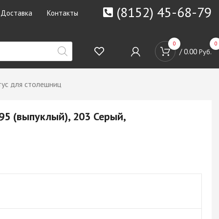
(8152) 45-68-79
Доставка
Контакты
0
0
/
0.00
Руб.
с для столешниц
 (выпуклый), 203 Серый,