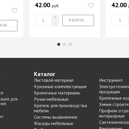
42.00
Опоры цокольные
42.00
-купе
BLUM
руб.
Подпятники, протекторы
Подъемные механизмы
-купе
DTC
В КОРЗИНУ
В КОРЗИНУ
Подъемные механизмы
Инструмент для
-купе
SAMET
изготовления мебели
-купе
Кондукторы и шаблоны
вая
Черон
Крючки мебельные
я шкафа-
Пильные диски Freud
Сверла для меб
Каталог
производства
рии
Реставрационные
Листовой материал
Инструмент
Сверла для прсадочных
материалы
Кухонные комплектующие
Электротехнич
станков
продукция
ВОСК МЕБЕЛЬНЫЙ
ка
Кромочные материалы
Столярные инструменты
Крепежные из
ация для
МЯГКИЙ
Ручки мебельные
Фрезы по дереву
бели
ния
Химия строите
Крепеж для производства
ВОСК МЕБЕЛЬНЫЙ
мебели
Профили отде
 мебели
ТВЕРДЫЙ
интерьерные
ты
Системы выдвижения
ЖИДКАЯ КОЖА
Сантехническа
Наполнение для
Фасады мебельные
для
ЛАК РЕСТАВРАЦИОННЫЙ
шкафов
Вентиляция