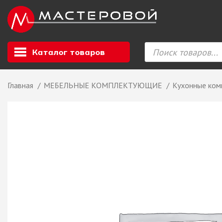
Каталог товаров
Главная
МЕБЕЛЬНЫЕ КОМПЛЕКТУЮЩИЕ
Кухонные ко
Листовой мате
GIZIR // Фасад
полотна, кромка
ЕВРОХИМ, Стол
Ф.п. + кромка
Компакт ламина
ЛДСП
СКИФ
СОЮЗ // ВСЕ И
ХДФ