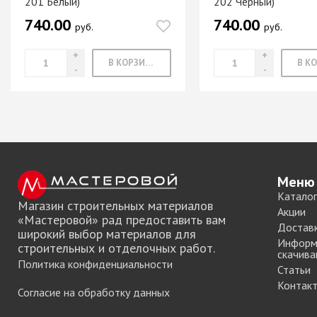
201 Белый)
202 Черный)
Система шкафа
740.00
740.00
руб.
руб.
SAMET
Система шкафа
SKS Турция
В КОРЗИНУ
Система шкафа
АЛКОМ
Система шкафа
легкая пластико
Уплотнители дл
купе
Меню
+ еще 0 катего
Каталог
Магазин строительных материалов
Акции
«Мастеровой» рад предоставить вам
Достав
широкий выбор материалов для
Электрическое
Информ
строительных и отделочных работ.
оснащение ме
скачива
Политика конфиденциальности
Статьи
Освещение для
Контак
Согласие на обработку данных
Удлиннители
электрические 