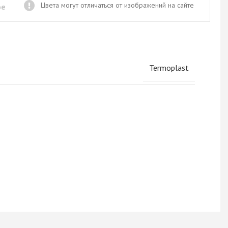
Новое поступление товаров
Цвета могут отличаться от изображений на сайте
ое
в категории “Листовые материалы”
КУПИТЬ
Termoplast