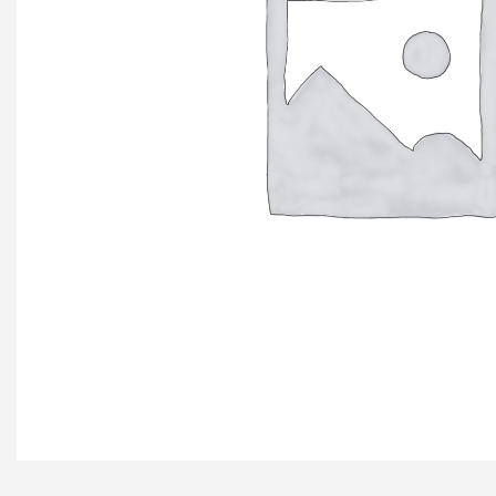
+ еще 4 катего
Ручки мебельн
Профиль GOLA (
Профиль GOLA (
Профиль GOLA 
Ручки мебельны
Ручки мебельны
Ручки мебельны
KERRON
Ручки мебельны
Трубные систе
ТРУБА 30 х 15 
КОМПЛЕКТУЮЩ
ТРУБА D=16мм (