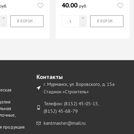
40.00
руб.
руб.
В КОРЗИНУ
В КОРЗИНУ
Контакты
г. Мурманск, ул. Воровского, д. 15а
еская
Стадион «Строитель»
делия
Телефон: (8152) 45-05-15,
льная
(8152) 45-68-79
лочные,
kantmaster@mail.ru
я продукция