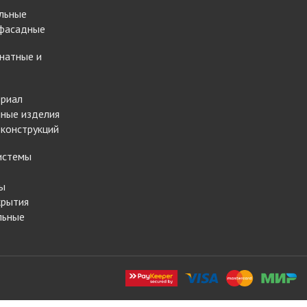
льные
 фасадные
натные и
ериал
ные изделия
 конструкций
истемы
ы
крытия
льные