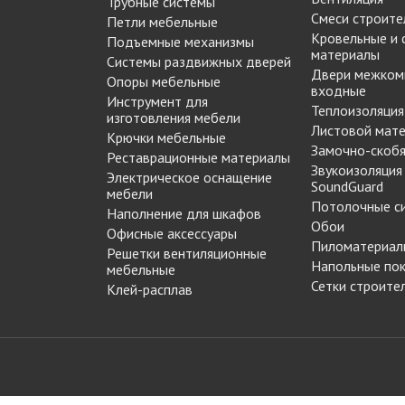
Трубные системы
МАРКЕР МЕБЕЛЬНЫЙ
Смеси строите
Петли мебельные
Замки мебельные
РЕСТАВРАЦИОННЫЕ
Кровельные и
Подъемные механизмы
Корзины Kessebohmer
материалы
ИНСТРУМЕНТЫ
Системы раздвижных дверей
Пантографы
Двери межком
суары
ШТРИХ МЕБЕЛЬНЫЙ
Опоры мебельные
входные
Полоки сетчатые,
Инструмент для
Теплоизоляция
обувные механизмы
изготовления мебели
Листовой мат
Штанги выдвижные,
Крючки мебельные
Решетки
Замочно-скобя
брючницы
Реставрационные материалы
вентиляционные
Звукоизоляция
Электрическое оснащение
мебельные
SoundGuard
мебели
Потолочные с
Наполнение для шкафов
Обои
Офисные аксессуары
Пиломатериал
Решетки вентиляционные
Напольные по
мебельные
Сетки строите
Клей-расплав