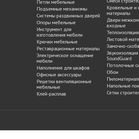
Смеси строите
Петли мебельные
МАРКЕР МЕБЕЛЬНЫЙ
Кровельные и
Подъемные механизмы
Замки мебельные
РЕСТАВРАЦИОННЫЕ
материалы
Системы раздвижных дверей
Корзины Kessebohmer
ИНСТРУМЕНТЫ
Двери межком
Опоры мебельные
Пантографы
входные
суары
ШТРИХ МЕБЕЛЬНЫЙ
Инструмент для
Полоки сетчатые,
Теплоизоляция
изготовления мебели
обувные механизмы
Листовой мат
Крючки мебельные
Замочно-скобя
Штанги выдвижные,
Реставрационные материалы
Решетки
Звукоизоляция
брючницы
Электрическое оснащение
вентиляционные
SoundGuard
мебели
мебельные
Потолочные с
Наполнение для шкафов
Обои
Офисные аксессуары
Пиломатериал
Решетки вентиляционные
Напольные по
мебельные
Сетки строите
Клей-расплав