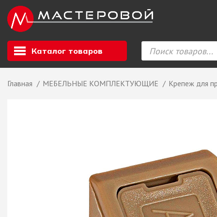
Каталог товаров
Главная
МЕБЕЛЬНЫЕ КОМПЛЕКТУЮЩИЕ
Крепеж для п
Листовой мате
GIZIR // Фасад
полотна, кромка
ЕВРОХИМ, Стол
Ф.п. + кромка
Компакт ламина
ЛДСП
СКИФ
СОЮЗ // ВСЕ И
ХДФ