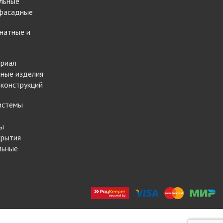
льные
 фасадные
натные и
ериал
ные изделия
 конструкций
истемы
ы
крытия
льные