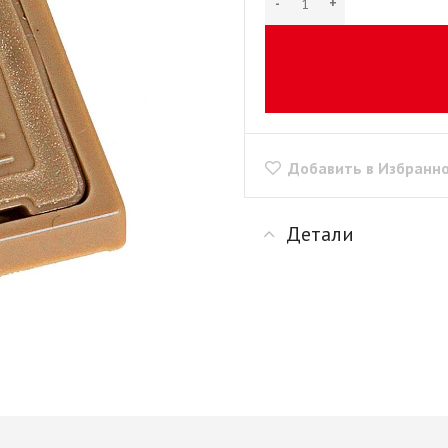
рии
+ еще 1 категории
"Скинали"
Сушилки для посуды
+ еще 1 категории
ые
Крепеж для
производства мебели
Opes)
Винты мебельные
Rehau)
Системы выдвижения
Втулки, муфты, шайбы
PFR
Добавить в Избранн
Корзины выдвижные
Демпферы,
е AMIX
Метабоксы
амортизаторы,
е GTV
Направляющие
толкатели
е
Детали
роликовые
Заглушки мебельные
Направляющие
Зеркалодержатели
е Китай
шариковые 17мм/ххх
Крепеж мебельный
Направляющие
прочий
шариковые 35мм/ххх
Кронштейны
мы
Направляющие
Магниты мебельные
мм И
шариковые 45мм/ххх
+ еще 10 категорий
ИЕ
Направляющие
Рейлинг
шариковые 45мм/ххх