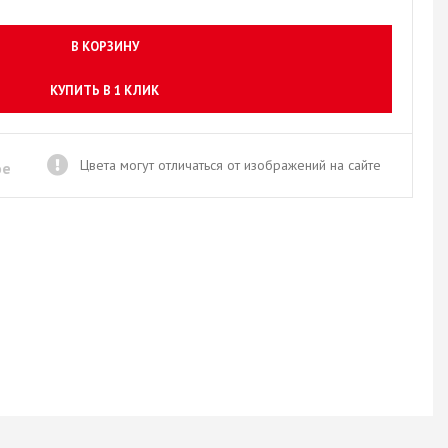
Новое поступление товаров
в категории “Листовые материалы”
В КОРЗИНУ
КУПИТЬ
КУПИТЬ В 1 КЛИК
Цвета могут отличаться от изображений на сайте
ое