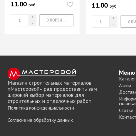
11.00
11.00
руб.
Система шкафа
руб.
SAMET
Система шкафа
В КОРЗИНУ
SKS Турция
Система шкафа
АЛКОМ
Система шкафа
легкая пластико
Уплотнители дл
купе
Меню
Каталог
+ еще 0 катего
Магазин строительных материалов
Акции
«Мастеровой» рад предоставить вам
Достав
широкий выбор материалов для
Информ
строительных и отделочных работ.
Электрическое
скачива
Политика конфиденциальности
оснащение ме
Статьи
Контак
Освещение для
Согласие на обработку данных
Удлиннители
электрические 