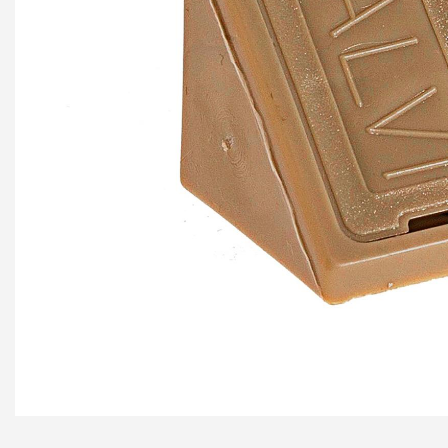
+ еще 4 катего
Ручки мебельн
Профиль GOLA (
Профиль GOLA (
Профиль GOLA 
Ручки мебельны
Ручки мебельны
Ручки мебельны
KERRON
Ручки мебельны
Трубные систе
ТРУБА 30 х 15 
КОМПЛЕКТУЮЩ
ТРУБА D=16мм (