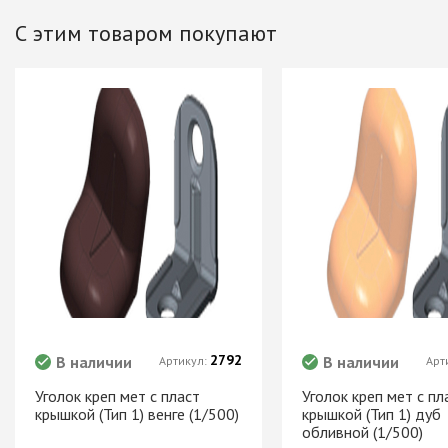
Хром)
С этим товаром покупают
ТРУБА D=16мм (
Черный)
ТРУБА D=25мм 
КОМПЛЕКТУЮЩ
ТРУБА D=32 и с
перил
ТРУБА D=50мм 
КОМПЛЕКТУЮЩ
Системы разд
дверей
Система для
межкомнатных 
2792
В наличии
В наличии
Артикул:
Арт
Система шкафа
AVIRA
Уголок креп мет с пласт
Уголок креп мет с пл
крышкой (Тип 1) венге (1/500)
крышкой (Тип 1) дуб
Система шкафа
обливной (1/500)
Hettich