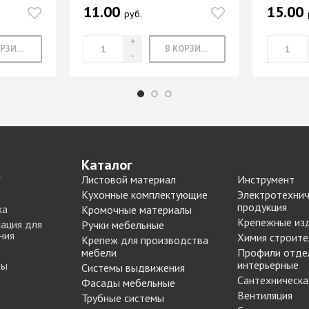
11.00
Опоры цокольные
15.00
-купе
BLUM
руб.
Подпятники, протекторы
Подъемные механизмы
-купе
DTC
В КОРЗИНУ
В КОРЗИНУ
Подъемные механизмы
Инструмент для
-купе
SAMET
изготовления мебели
-купе
Кондукторы и шаблоны
вая
Черон
Крючки мебельные
я шкафа-
Пильные диски Freud
Сверла для меб
Каталог
производства
Листовой материал
Инструмент
рии
Реставрационные
Сверла для прсадочных
Кухонные комплектующие
Электротехнич
материалы
продукция
ка
Кромочные материалы
станков
ВОСК МЕБЕЛЬНЫЙ
Крепежные из
ация для
Ручки мебельные
Столярные инструменты
ния
МЯГКИЙ
Химия строите
Крепеж для производства
Фрезы по дереву
бели
мебели
Профили отде
ВОСК МЕБЕЛЬНЫЙ
интерьерные
ты
Системы выдвижения
 мебели
ТВЕРДЫЙ
Сантехническа
Фасады мебельные
ЖИДКАЯ КОЖА
Наполнение для
Вентиляция
Трубные системы
для
ЛАК РЕСТАВРАЦИОННЫЙ
шкафов