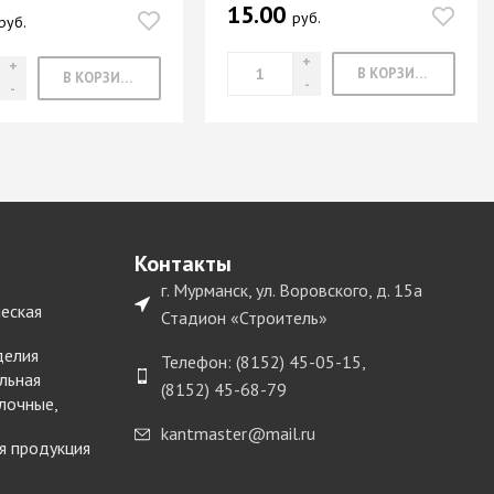
15.00
руб.
руб.
В КОРЗИНУ
В КОРЗИНУ
Контакты
г. Мурманск, ул. Воровского, д. 15а
еская
Стадион «Строитель»
делия
Телефон: (8152) 45-05-15,
льная
(8152) 45-68-79
лочные,
kantmaster@mail.ru
я продукция