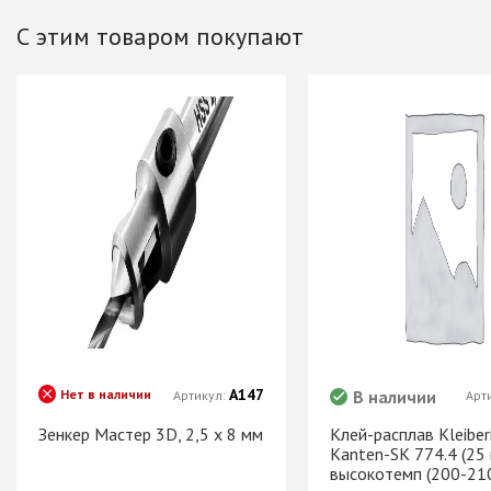
Хром)
С этим товаром покупают
ТРУБА D=16мм (
Черный)
ТРУБА D=25мм 
КОМПЛЕКТУЮЩ
ТРУБА D=32 и с
перил
ТРУБА D=50мм 
КОМПЛЕКТУЮЩ
Системы разд
дверей
Система для
межкомнатных 
А147
Нет в наличии
В наличии
Артикул:
Арт
Система шкафа
AVIRA
Зенкер Мастер 3D, 2,5 х 8 мм
Клей-расплав Kleiber
Kanten-SK 774.4 (25 
Система шкафа
высокотемп (200-21
Hettich