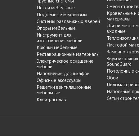
Трубные системы
МАРКЕР МЕБЕЛЬНЫЙ
Смеси строите
Петли мебельные
Замки мебельные
РЕСТАВРАЦИОННЫЕ
Кровельные и
Подъемные механизмы
Корзины Kessebohmer
материалы
ИНСТРУМЕНТЫ
Системы раздвижных дверей
Пантографы
Двери межком
суары
ШТРИХ МЕБЕЛЬНЫЙ
Опоры мебельные
входные
Полоки сетчатые,
Инструмент для
Теплоизоляция
обувные механизмы
изготовления мебели
Листовой мат
Штанги выдвижные,
Крючки мебельные
Решетки
Замочно-скобя
брючницы
Реставрационные материалы
вентиляционные
Звукоизоляция
Электрическое оснащение
мебельные
SoundGuard
мебели
Потолочные с
Наполнение для шкафов
Обои
Офисные аксессуары
Пиломатериал
Решетки вентиляционные
Напольные по
мебельные
Сетки строите
Клей-расплав