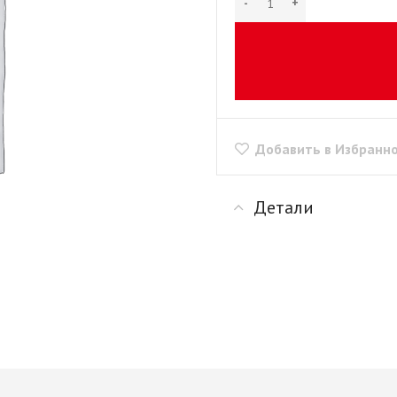
рии
+ еще 1 категории
"Скинали"
Сушилки для посуды
+ еще 1 категории
ые
Крепеж для
производства мебели
Opes)
Винты мебельные
Rehau)
Системы выдвижения
Втулки, муфты, шайбы
PFR
Добавить в Избранн
Корзины выдвижные
Демпферы,
е AMIX
Метабоксы
амортизаторы,
е GTV
Направляющие
толкатели
е
Детали
роликовые
Заглушки мебельные
Направляющие
Зеркалодержатели
е Китай
шариковые 17мм/ххх
Крепеж мебельный
Направляющие
прочий
шариковые 35мм/ххх
Кронштейны
мы
Направляющие
Магниты мебельные
мм И
шариковые 45мм/ххх
+ еще 10 категорий
ИЕ
Направляющие
Рейлинг
шариковые 45мм/ххх