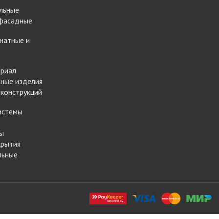
льные
 фасадные
натные и
ериал
ные изделия
 конструкций
истемы
ы
крытия
льные