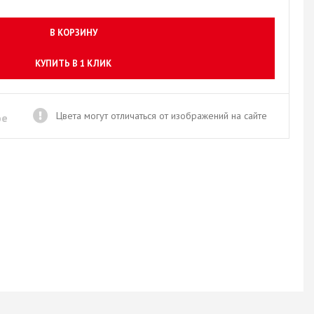
Новое поступление товаров
в категории “Листовые материалы”
В КОРЗИНУ
КУПИТЬ
КУПИТЬ В 1 КЛИК
Цвета могут отличаться от изображений на сайте
ое