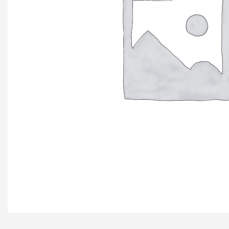
+ еще 4 катего
Ручки мебельн
Профиль GOLA (
Профиль GOLA (
Профиль GOLA 
Ручки мебельны
Ручки мебельны
Ручки мебельны
KERRON
Ручки мебельны
Трубные систе
ТРУБА 30 х 15 
КОМПЛЕКТУЮЩ
ТРУБА D=16мм (