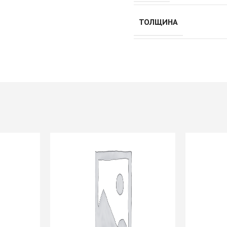
Push to Open
Петли мебельные
Рейлинг
Направляющие
ТОЛЩИНА
Петли AGV Китай
шариковые 45мм/ххх с
И
Петли BLUM
доводчиком
ИЕ
Петли FGV Италия
+ еще 1 категории
истема
Петли FIRMAX
Петли GTV Польша
И
Петли Hettich Германия
Подъемные механизмы
ИЕ
Петли MF Китай
Газовые лифты
Петли SAMET Турция
Кронштейны
+ еще 5 категорий
вижных
механические
Подъемники
KESSEBOHMER Фри
Опоры мебельные
дверей
Фолд Шорт
Ножка мебельная
-купе
Подъемники
710/820/1100 d=60мм
KESSEBOHMER ФриФлап
Опоры колесные
-купе
Мини/Форте, ФриСпейс
Опоры мебельные прочие
Подъемные механизмы