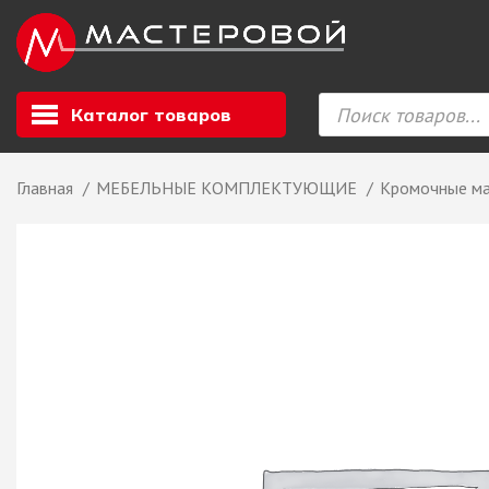
Каталог товаров
Главная
МЕБЕЛЬНЫЕ КОМПЛЕКТУЮЩИЕ
Кромочные м
Листовой мате
GIZIR // Фасад
полотна, кромка
ЕВРОХИМ, Стол
Ф.п. + кромка
Компакт ламина
ЛДСП
СКИФ
СОЮЗ // ВСЕ И
ХДФ