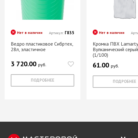
Система шкафа
SAMET
Система шкафа
SKS Турция
Г835
Нет в наличии
Нет в наличии
Артикул:
Арт
Система шкафа
АЛКОМ
Ведро пластиковое Сибртех,
Кромка ПВХ Lamarty
28л, эластичное
Вулканический серый
Система шкафа
(1/100)
легкая пластико
3 720.00
61.00
Уплотнители дл
руб.
руб.
купе
ПОДРОБНЕЕ
ПОДРОБНЕЕ
+ еще 0 катего
Электрическое
оснащение ме
Освещение для
Удлиннители
электрические 