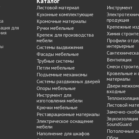
Каталог
МАРКЕР МЕБЕЛЬНЫЙ
Листовой материал
Инструмент
Замки мебельные
РЕСТАВРАЦИОННЫЕ
Кухонные комплектующие
Электротехнич
Корзины Kessebohmer
ИНСТРУМЕНТЫ
продукция
ка
Кромочные материалы
Пантографы
Крепежные из
суары
ШТРИХ МЕБЕЛЬНЫЙ
ация для
Ручки мебельные
Полоки сетчатые,
ния
Химия строите
Крепеж для производства
обувные механизмы
мебели
Профили отде
интерьерные
ты
Штанги выдвижные,
Системы выдвижения
Решетки
Сантехническа
брючницы
Фасады мебельные
вентиляционные
Вентиляция
Трубные системы
мебельные
Смеси строите
Петли мебельные
Кровельные и
Подъемные механизмы
материалы
Системы раздвижных дверей
Двери межком
Опоры мебельные
входные
Инструмент для
Теплоизоляция
изготовления мебели
Листовой мат
Крючки мебельные
Замочно-скобя
Реставрационные материалы
Звукоизоляция
Электрическое оснащение
SoundGuard
мебели
Потолочные с
Наполнение для шкафов
Обои