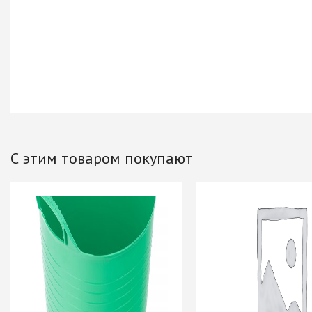
Хром)
ТРУБА D=16мм (
Черный)
ТРУБА D=25мм 
КОМПЛЕКТУЮЩ
ТРУБА D=32 и с
перил
ТРУБА D=50мм 
КОМПЛЕКТУЮЩ
С этим товаром покупают
Системы разд
дверей
Система для
межкомнатных 
Система шкафа
AVIRA
Система шкафа
Hettich