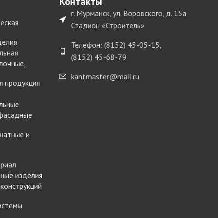
Контакты
г. Мурманск, ул. Воровского, д. 15а
еская
Стадион «Строитель»
делия
Телефон: (8152) 45-05-15,
льная
(8152) 45-68-79
лочные,
kantmaster@mail.ru
я продукция
льные
 фасадные
натные и
ериал
ные изделия
 конструкций
истемы