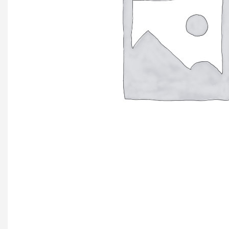
+ еще 4 катего
Ручки мебельн
Профиль GOLA (
Профиль GOLA (
Профиль GOLA 
Ручки мебельны
Ручки мебельны
Ручки мебельны
KERRON
Ручки мебельны
Трубные систе
ТРУБА 30 х 15 
КОМПЛЕКТУЮЩ
ТРУБА D=16мм (